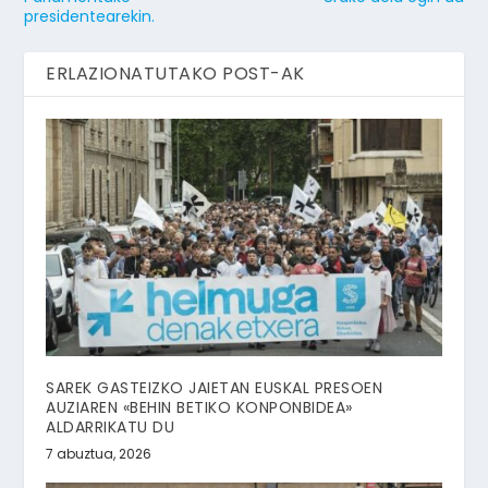
presidentearekin.
ERLAZIONATUTAKO POST-AK
SAREK GASTEIZKO JAIETAN EUSKAL PRESOEN
AUZIAREN «BEHIN BETIKO KONPONBIDEA»
ALDARRIKATU DU
7 abuztua, 2026