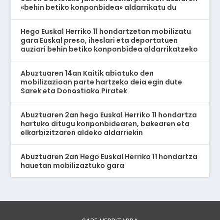
«behin betiko konponbidea» aldarrikatu du
Hego Euskal Herriko 11 hondartzetan mobilizatu
gara Euskal preso, iheslari eta deportatuen
auziari behin betiko konponbidea aldarrikatzeko
Abuztuaren 14an Kaitik abiatuko den
mobilizazioan parte hartzeko deia egin dute
Sarek eta Donostiako Piratek
Abuztuaren 2an hego Euskal Herriko 11 hondartza
hartuko ditugu konponbidearen, bakearen eta
elkarbizitzaren aldeko aldarriekin
Abuztuaren 2an Hego Euskal Herriko 11 hondartza
hauetan mobilizaztuko gara