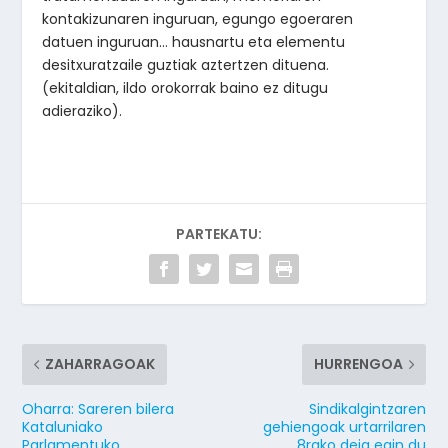
kontakizunaren inguruan, egungo egoeraren
datuen inguruan… hausnartu eta elementu
desitxuratzaile guztiak aztertzen dituena.
(ekitaldian, ildo orokorrak baino ez ditugu
adieraziko).
PARTEKATU:
ZAHARRAGOAK
HURRENGOA
Oharra: Sareren bilera
Sindikalgintzaren
Kataluniako
gehiengoak urtarrilaren
Parlamentuko
8rako deia egin du