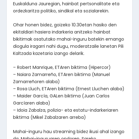
Euskalduna Jauregian, hainbat pertsonalitate eta
ordezkaritza politiko, sindikal eta sozialarekin.
Ohar honen bidez, goizeko 10.30etan hasiko den
ekitaldiari hasiera indarkeria anitzeko hainbat
bikitimak osatutako mahai-inguru batekin emango
diogula iragarri nahi dugu, moderatzaile lanetan Pili
Kaltzada kazetaria izango delarik.
– Robert Manrique, ETAren biktima (Hipercor)
– Naiara Zamarreño, ETAren biktima (Manuel
Zamarreñoren alaba)
– Rosa Lluch, ETAren biktima (Ernest Lluchen alaba)
– Maider García, GALen biktima (Juan Carlos
Garcíaren alaba)
– Idoia Zabalza, polizia- eta estatu-indarkeriaren
biktima (Mikel Zabalzaren arreba)
Mahai-inguru hau streaming bidez ikusi ahal izango
da. Mahai-inguruaren ondoren, Sareko