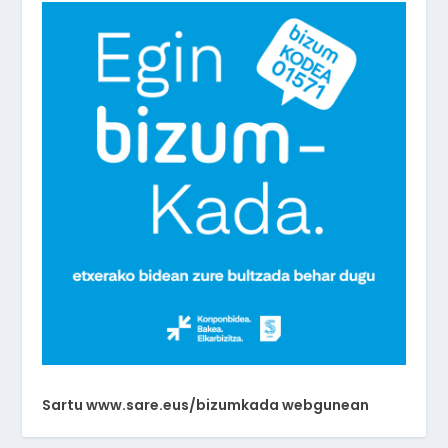
Sartu www.sare.eus/bizumkada webgunean