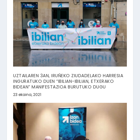
UZTAILAREN 3AN, IRUÑEKO ZIUDADELAKO HARRESIA
INGURATUKO DUEN “IBILIAN-IBILIAN, ETXERAKO
BIDEAN” MANIFESTAZIOA BURUTUKO DUGU
23 ekaina, 2021