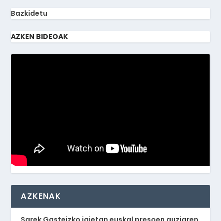
Bazkidetu
AZKEN BIDEOAK
AZKENAK
Sarek Gasteizko jaietan euskal presoen auziaren