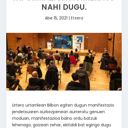
NAHI DUGU.
Abe 15, 2021
|
Etxera
Urtero urtarrilean Bilbon egiten dugun manifestazio
jendetsuaren aurkezpenean aurreratu genuen
moduan, manifestazioa baino ordu batzuk
lehenago, goizean zehar, ekitaldi bat egingo dugu