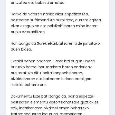
entzutea eta babesa ematea.
Horixe da Sareren nahia: elkar enpatizatzea,
bestearen sufrimendura hurbiltzea, aurrera egitea,
elkar ezagutzea eta politikoki inoren mina inoren
aurka ez erabiltzea.
Hori izango da Sarek elkarbizitzaren alde jarraituko
duen bidea.
Ekitaldi honen ondoren, Sarek bizi dugun uneari
buruzko barne-hausnarketa baten ondorioak
argitaratuko ditu, baita konponbidearen,
bizikidetzaren eta bakearen bidean erabilgarri
izateko beharra ere.
Dokumentu luze bat izango da, baina espetxe-
politikaren elementu distortsionatzaile guztiak ez
ezik, indarkeriaren biktimei eman beharreko
tratamenduaren inguruan, memoriaren