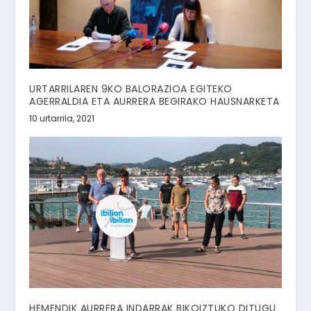
URTARRILAREN 9KO BALORAZIOA EGITEKO
AGERRALDIA ETA AURRERA BEGIRAKO HAUSNARKETA
10 urtarrila, 2021
HEMENDIK AURRERA INDARRAK BIKOIZTUKO DITUGU