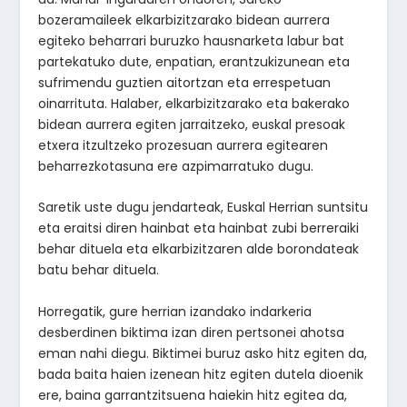
bozeramaileek elkarbizitzarako bidean aurrera
egiteko beharrari buruzko hausnarketa labur bat
partekatuko dute, enpatian, erantzukizunean eta
sufrimendu guztien aitortzan eta errespetuan
oinarrituta. Halaber, elkarbizitzarako eta bakerako
bidean aurrera egiten jarraitzeko, euskal presoak
etxera itzultzeko prozesuan aurrera egitearen
beharrezkotasuna ere azpimarratuko dugu.
Saretik uste dugu jendarteak, Euskal Herrian suntsitu
eta eraitsi diren hainbat eta hainbat zubi berreraiki
behar dituela eta elkarbizitzaren alde borondateak
batu behar dituela.
Horregatik, gure herrian izandako indarkeria
desberdinen biktima izan diren pertsonei ahotsa
eman nahi diegu. Biktimei buruz asko hitz egiten da,
bada baita haien izenean hitz egiten dutela dioenik
ere, baina garrantzitsuena haiekin hitz egitea da,