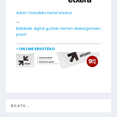
Azken Ostiraleko Kartel eredua
—
Baliabide digital guztiak hemen deskargatzeko
prest!
> ON LINE ERSOTEKO