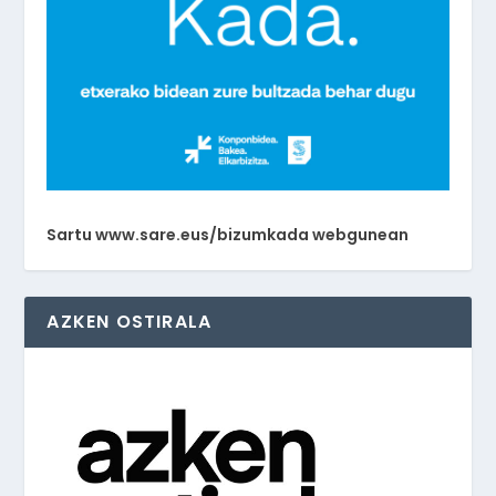
Sartu www.sare.eus/bizumkada webgunean
AZKEN OSTIRALA