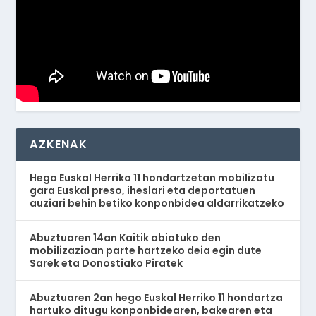
AZKENAK
Hego Euskal Herriko 11 hondartzetan mobilizatu
gara Euskal preso, iheslari eta deportatuen
auziari behin betiko konponbidea aldarrikatzeko
Abuztuaren 14an Kaitik abiatuko den
mobilizazioan parte hartzeko deia egin dute
Sarek eta Donostiako Piratek
Abuztuaren 2an hego Euskal Herriko 11 hondartza
hartuko ditugu konponbidearen, bakearen eta