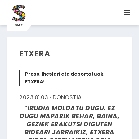
ETXERA
Preso, iheslari eta deportatuak
ETXERA!
2023.01.03 · DONOSTIA
“IRUDIA MOLDATU DUGU. EZ
DUGU MAPARIK BEHAR, BAINA,
GEZIEK ERAKUTSI DIGUTEN
BIDEARI JARRAIKIZ, ETXERA