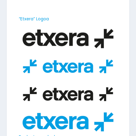
“Etxera” Logoa