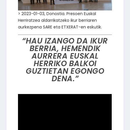
> 2023-01-03, Donostia. Presoen Euskal
Herriratzea aldarrikatzeko ikur berriaren
aurkezpena SARE eta ETXERAT-en eskutik.
“HAU IZANGO DA IKUR
BERRIA, HEMENDIK
AURRERA EUSKAL
HERRIKO BALKOI
GUZTIETAN EGONGO
DENA.”