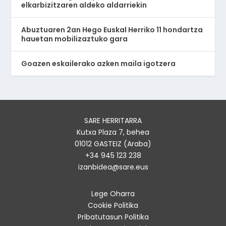
elkarbizitzaren aldeko aldarriekin
Abuztuaren 2an Hego Euskal Herriko 11 hondartza
hauetan mobilizaztuko gara
Goazen eskailerako azken maila igotzera
SARE HERRITARRA
Kutxa Plaza 7, behea
01012 GASTEIZ (Araba)
+34 945 123 238
izanbidea@sare.eus
Lege Oharra
Cookie Politika
Pribatutasun Politika