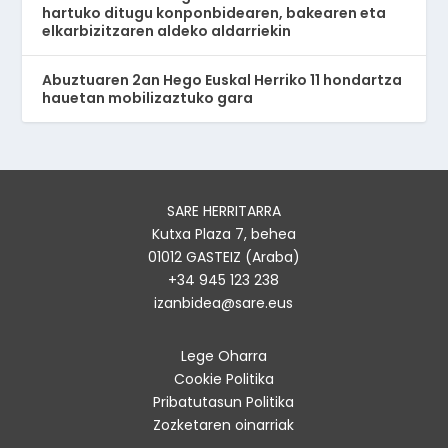
hartuko ditugu konponbidearen, bakearen eta
elkarbizitzaren aldeko aldarriekin
Abuztuaren 2an Hego Euskal Herriko 11 hondartza
hauetan mobilizaztuko gara
SARE HERRITARRA
Kutxa Plaza 7, behea
01012 GASTEIZ (Araba)
+34 945 123 238
izanbidea@sare.eus
Lege Oharra
Cookie Politika
Pribatutasun Politika
Zozketaren oinarriak