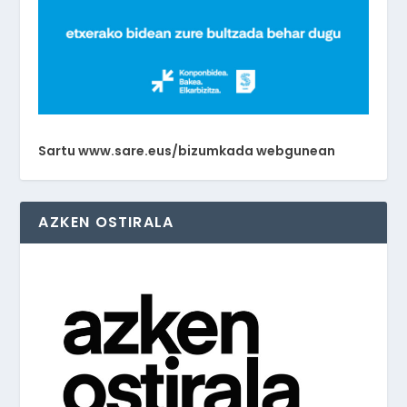
Sartu www.sare.eus/bizumkada webgunean
AZKEN OSTIRALA