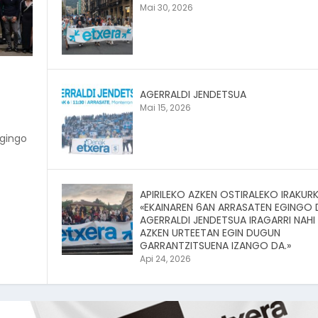
Mai 30, 2026
AGERRALDI JENDETSUA
Mai 15, 2026
egingo
APIRILEKO AZKEN OSTIRALEKO IRAKURK
«EKAINAREN 6AN ARRASATEN EGINGO
AGERRALDI JENDETSUA IRAGARRI NAHI
AZKEN URTEETAN EGIN DUGUN
GARRANTZITSUENA IZANGO DA.»
Api 24, 2026