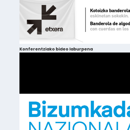
Konferentziako bideo laburpena