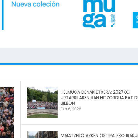
HELMUGA DENAK ETXERA: 2027KO
URTARRILAREN 9AN HITZORDUA BAT 
BILBON
Eka 6, 2026
MAIATZEKO AZKEN OSTIRALEKO IRAKU