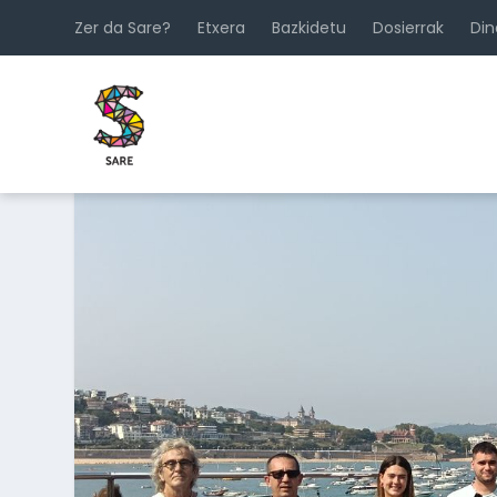
Zer da Sare?
Etxera
Bazkidetu
Dosierrak
Di