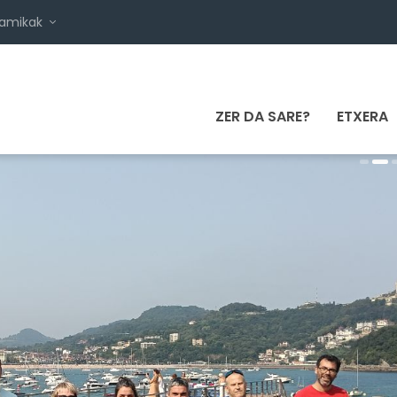
namikak
ZER DA SARE?
ETXERA