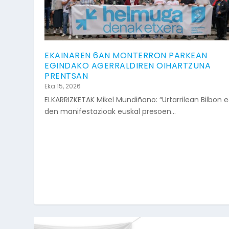
EKAINAREN 6AN MONTERRON PARKEAN
EGINDAKO AGERRALDIREN OIHARTZUNA
PRENTSAN
Eka 15, 2026
ELKARRIZKETAK Mikel Mundiñano: “Urtarrilean Bilbon 
den manifestazioak euskal presoen...