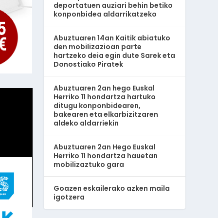
deportatuen auziari behin betiko
konponbidea aldarrikatzeko
Abuztuaren 14an Kaitik abiatuko
den mobilizazioan parte
hartzeko deia egin dute Sarek eta
Donostiako Piratek
Abuztuaren 2an hego Euskal
Herriko 11 hondartza hartuko
ditugu konponbidearen,
bakearen eta elkarbizitzaren
aldeko aldarriekin
Abuztuaren 2an Hego Euskal
Herriko 11 hondartza hauetan
mobilizaztuko gara
Goazen eskailerako azken maila
igotzera