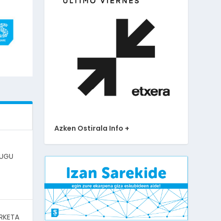
Azken Ostirala Info +
DUGU
RKETA