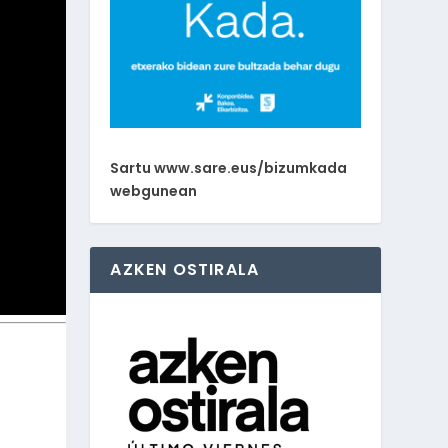
Sartu www.sare.eus/bizumkada
webgunean
AZKEN OSTIRALA