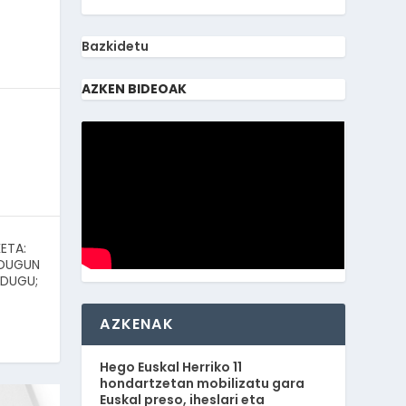
Bazkidetu
AZKEN BIDEOAK
ETA:
 DUGUN
 DUGU;
AZKENAK
Hego Euskal Herriko 11
hondartzetan mobilizatu gara
Euskal preso, iheslari eta