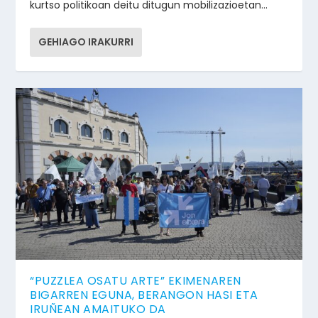
kurtso politikoan deitu ditugun mobilizazioetan...
GEHIAGO IRAKURRI
“PUZZLEA OSATU ARTE” EKIMENAREN
BIGARREN EGUNA, BERANGON HASI ETA
IRUÑEAN AMAITUKO DA