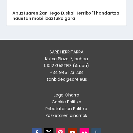
Abuztuaren 2an Hego Euskal Herriko 11 hondartza
hauetan mobilizaztuko gara
SARE HERRITARRA
Kutxa Plaza 7, behea
01012 GASTEIZ (Araba)
+34 945 123 238
izanbidea@sare.eus
Lege Oharra
Cookie Politika
Pribatutasun Politika
Zozketaren oinarriak