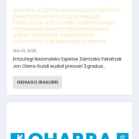
OHARRA: AUZITEGI NAZIONALEKO ESPETXE
ZAINTZAKO EPAITEGI ZENTRALEKO
FISKALTZAK JON OLARRA GURIDI EUSKAL
PRESOAREN GRADU-PROGRESIOAREN
AURKA HELEGITEA AURKEZTEKO
HARTUTAKO ERABAKIAREN AURREAN
Mai 29, 2026
Entzutegi Nazionaleko Espetxe Zaintzako Fiskaltzak
Jon Olarra Guridi euskal presoari 3.gradua...
GEHIAGO IRAKURRI