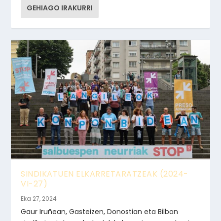
GEHIAGO IRAKURRI
SINDIKATUEN ELKARRETARATZEAK (2024-
VI-27)
Eka 27, 2024
Gaur Iruñean, Gasteizen, Donostian eta Bilbon