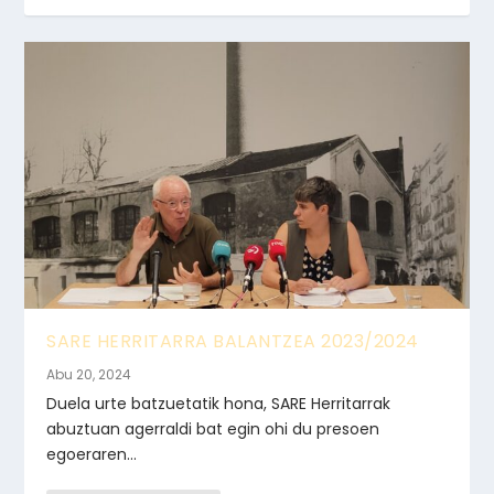
SARE HERRITARRA BALANTZEA 2023/2024
Abu 20, 2024
Duela urte batzuetatik hona, SARE Herritarrak
abuztuan agerraldi bat egin ohi du presoen
egoeraren...