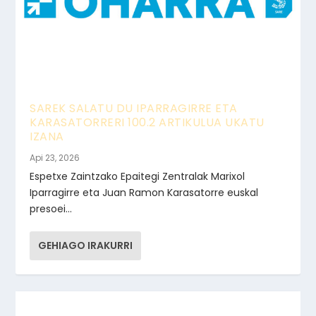
SAREK SALATU DU IPARRAGIRRE ETA
KARASATORRERI 100.2 ARTIKULUA UKATU
IZANA
Api 23, 2026
Espetxe Zaintzako Epaitegi Zentralak Marixol
Iparragirre eta Juan Ramon Karasatorre euskal
presoei...
GEHIAGO IRAKURRI