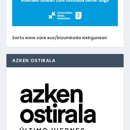
Sartu www.sare.eus/bizumkada webgunean
AZKEN OSTIRALA