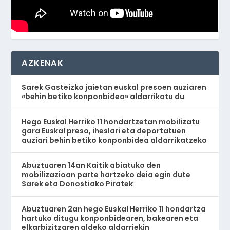
AZKENAK
Sarek Gasteizko jaietan euskal presoen auziaren
«behin betiko konponbidea» aldarrikatu du
Hego Euskal Herriko 11 hondartzetan mobilizatu
gara Euskal preso, iheslari eta deportatuen
auziari behin betiko konponbidea aldarrikatzeko
Abuztuaren 14an Kaitik abiatuko den
mobilizazioan parte hartzeko deia egin dute
Sarek eta Donostiako Piratek
Abuztuaren 2an hego Euskal Herriko 11 hondartza
hartuko ditugu konponbidearen, bakearen eta
elkarbizitzaren aldeko aldarriekin