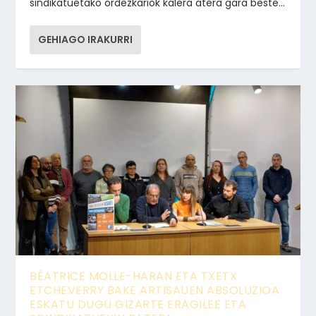
sindikatuetako ordezkariok kalera atera gara beste...
GEHIAGO IRAKURRI
BÉATRICE MOLLE-HARAN ETA TXETX
ETCHEVERRY BAKE ARTISAUEN ABSOLUZIOA
ESKATU DUGU GIZARTE ERAGILEE ETA