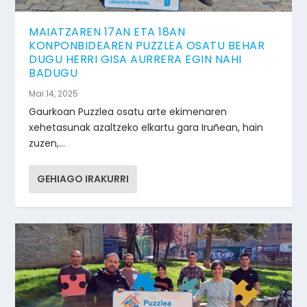
MAIATZAREN 17AN ETA 18AN
KONPONBIDEAREN PUZZLEA OSATU BEHAR
DUGU HERRI GISA AURRERA EGIN NAHI
BADUGU
Mai 14, 2025
Gaurkoan Puzzlea osatu arte ekimenaren
xehetasunak azaltzeko elkartu gara Iruñean, hain
zuzen,...
GEHIAGO IRAKURRI