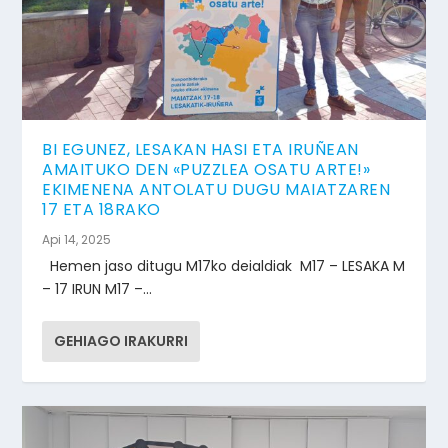
BI EGUNEZ, LESAKAN HASI ETA IRUÑEAN
AMAITUKO DEN «PUZZLEA OSATU ARTE!»
EKIMENENA ANTOLATU DUGU MAIATZAREN
17 ETA 18RAKO
Api 14, 2025
Hemen jaso ditugu M17ko deialdiak M17 – LESAKA M
– 17 IRUN M17 –...
GEHIAGO IRAKURRI