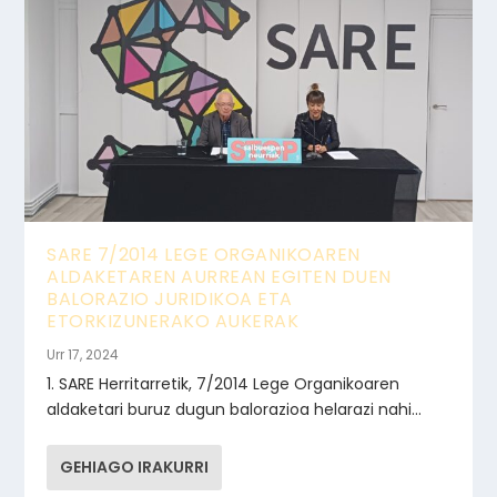
SARE 7/2014 LEGE ORGANIKOAREN
ALDAKETAREN AURREAN EGITEN DUEN
BALORAZIO JURIDIKOA ETA
ETORKIZUNERAKO AUKERAK
Urr 17, 2024
1. SARE Herritarretik, 7/2014 Lege Organikoaren
aldaketari buruz dugun balorazioa helarazi nahi...
GEHIAGO IRAKURRI