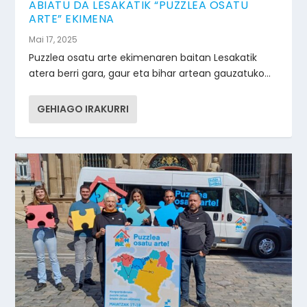
ABIATU DA LESAKATIK “PUZZLEA OSATU
ARTE” EKIMENA
Mai 17, 2025
Puzzlea osatu arte ekimenaren baitan Lesakatik
atera berri gara, gaur eta bihar artean gauzatuko...
GEHIAGO IRAKURRI