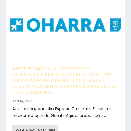
AUZITEGI NAZIONALEKO ESPETXE
ZAINTZAKO FISKALTZAK ERREKURRITU DITU
AGIRRESAROBE, ALBERDI ETA NARVÁEZ
EUSKAL PRESOEN HIRUGARREN GRADURAKO
PROPOSAMENAK
Aza 14, 2025
Auzitegi Nazionaleko Espetxe Zaintzako Fiskaltzak
errekurritu egin du Gurutz Agirresarobe, Itziar...
GEHIAGO IRAKURRI