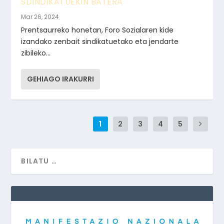
SDINDIKATUEKIN BATERA
Mar 26, 2024
Prentsaurreko honetan, Foro Sozialaren kide
izandako zenbait sindikatuetako eta jendarte
zibileko...
GEHIAGO IRAKURRI
1
2
3
4
5