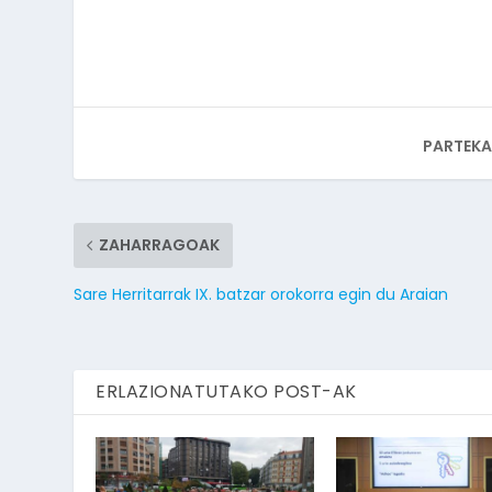
PARTEKA
ZAHARRAGOAK
Sare Herritarrak IX. batzar orokorra egin du Araian
ERLAZIONATUTAKO POST-AK