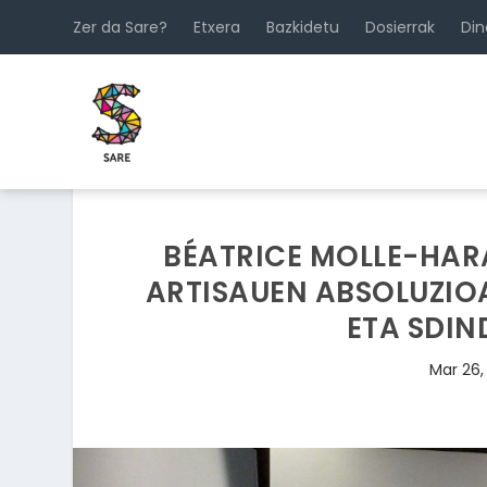
Zer da Sare?
Etxera
Bazkidetu
Dosierrak
Di
BÉATRICE MOLLE-HAR
ARTISAUEN ABSOLUZIOA
ETA SDIN
Mar 26,