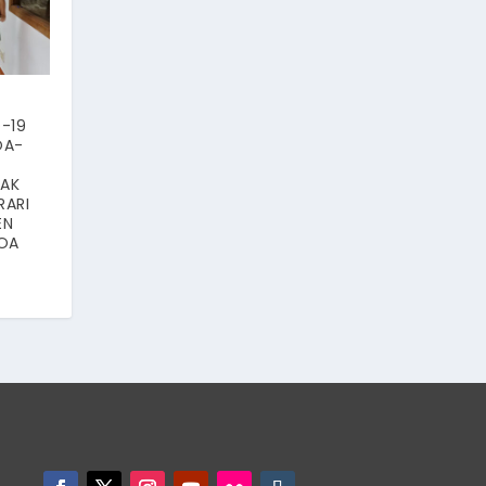
-19
OA-
KAK
RARI
EN
KOA