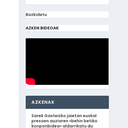
Bazkidetu
AZKEN BIDEOAK
AZKENAK
Sarek Gasteizko jaietan euskal
presoen auziaren «behin betiko
konponbidea» aldarrikatu du