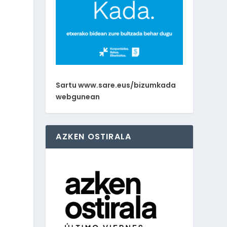
Sartu www.sare.eus/bizumkada
webgunean
AZKEN OSTIRALA