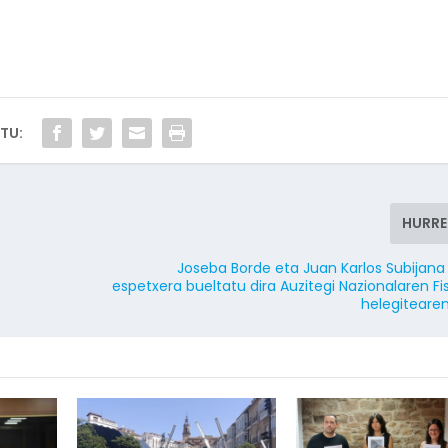
TU:
HURR
Joseba Borde eta Juan Karlos Subijana 
espetxera bueltatu dira Auzitegi Nazionalaren Fi
helegiteare