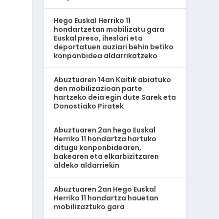
Hego Euskal Herriko 11
hondartzetan mobilizatu gara
Euskal preso, iheslari eta
deportatuen auziari behin betiko
konponbidea aldarrikatzeko
Abuztuaren 14an Kaitik abiatuko
den mobilizazioan parte
hartzeko deia egin dute Sarek eta
Donostiako Piratek
Abuztuaren 2an hego Euskal
Herriko 11 hondartza hartuko
ditugu konponbidearen,
bakearen eta elkarbizitzaren
aldeko aldarriekin
Abuztuaren 2an Hego Euskal
Herriko 11 hondartza hauetan
mobilizaztuko gara