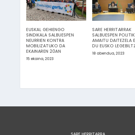
EUSKAL GEHIENGO
SARE HERRITARRAK
SINDIKALA SALBUESPEN
SALBUESPEN POLITI
NEURRIEN KONTRA
AMAITU DAITEZELA 
MOBILIZATUKO DA
DU EUSKO LEGEBILT
EKAINAREN 20AN
18 abendua, 2023
15 ekaina, 2023
SARE HERRITARRA