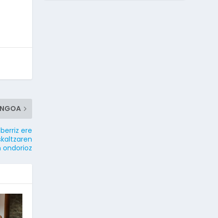
ENGOA
berriz ere
skaltzaren
n ondorioz