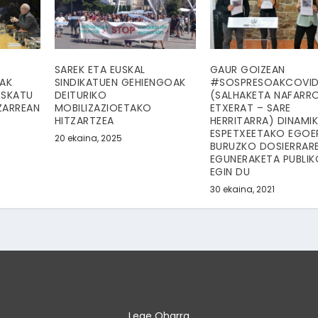
SAREK ETA EUSKAL
GAUR GOIZEAN
KAK
SINDIKATUEN GEHIENGOAK
#SOSPRESOAKCOVID
ESKATU
DEITURIKO
(SALHAKETA NAFARR
ZARREAN
MOBILIZAZIOETAKO
ETXERAT – SARE
HITZARTZEA
HERRITARRA) DINAMI
ESPETXEETAKO EGOE
20 ekaina, 2025
BURUZKO DOSIERRAR
EGUNERAKETA PUBLI
EGIN DU
30 ekaina, 2021
Lege Oharra