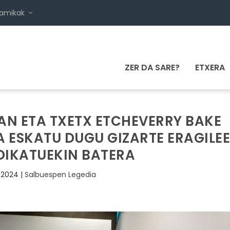
namikak
ZER DA SARE?
ETXERA
AN ETA TXETX ETCHEVERRY BAKE
 ESKATU DUGU GIZARTE ERAGILE
DIKATUEKIN BATERA
 2024
|
Salbuespen Legedia