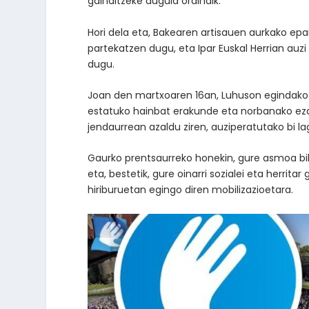
gainditzeke dugula oraindik.
Hori dela eta, Bakearen artisauen aurkako ep
partekatzen dugu, eta Ipar Euskal Herrian auzi
dugu.
Joan den martxoaren 16an, Luhuson egindako p
estatuko hainbat erakunde eta norbanako ezagu
jendaurrean azaldu ziren, auziperatutako bi l
Gaurko prentsaurreko honekin, gure asmoa biko
eta, bestetik, gure oinarri sozialei eta herritar
hiriburuetan egingo diren mobilizazioetara.