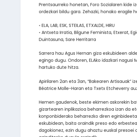
Prentsaurreko honetan, Foro Sozialaren kide i
ordezkari bildu gara. Zehazki, honako eragil
◦ ELA, LAB, ESK, STEILAS, ETXALDE, HIRU
◦ Antxeta Irratia, Bilgune Feminista, Etxerat, Egi
Duintasuna, Sare Herritarra
Sarrera hau Agus Hernan giza eskubideen aldek
egingo dugu. Ondoren, ELAko idazkari nagusi M
hartuko dute hitza.
Apirilaren 2an eta 3an, “Bakearen Artisauak” 
Béatrice Molle-Haran eta Txetx Etcheverry auz
Hemen gaudenok, beste ekimen askorekin ba
gizartearen inplikazioa beharrezkoa izan da e
konponbiderako beharrezko diren eginbideetan
eskubidean, baita oraindik preso edo erbeste
dagokionez, ezin dugu ahaztu euskal presoei o