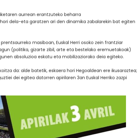
aiketaren aurrean erantzuteko beharra
 hori dela-eta garatzen ari den dinamika zabalarekin bat egiten
rentsaurreko masiboan, Euskal Herri osoko zein frantziar
n (politika, gizarte zibil, arte eta bestelako eremuetakoak)
agunen absoluzioa eskatu eta mobilizaziorako deia egiteko.
itza da: alde batetik, eskaera hori Hegoaldean ere ikusaraztea;
 guztiei dei egitea datorren apirilaren 3an Euskal Herriko zazpi