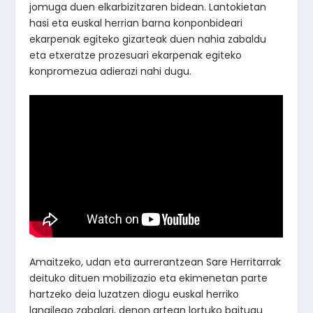
jomuga duen elkarbizitzaren bidean. Lantokietan
hasi eta euskal herrian barna konponbideari
ekarpenak egiteko gizarteak duen nahia zabaldu
eta etxeratze prozesuari ekarpenak egiteko
konpromezua adierazi nahi dugu.
Amaitzeko, udan eta aurrerantzean Sare Herritarrak
deituko dituen mobilizazio eta ekimenetan parte
hartzeko deia luzatzen diogu euskal herriko
langilego zabalari, denon artean lortuko baitugu