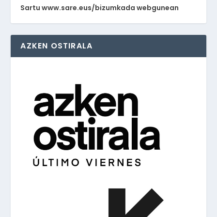
Sartu www.sare.eus/bizumkada webgunean
AZKEN OSTIRALA