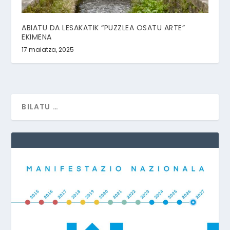
ABIATU DA LESAKATIK “PUZZLEA OSATU ARTE”
EKIMENA
17 maiatza, 2025