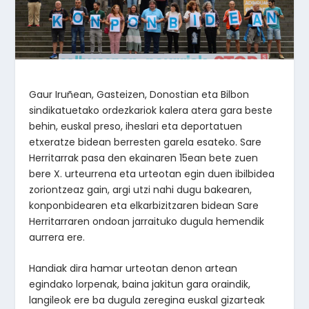
Gaur Iruñean, Gasteizen, Donostian eta Bilbon
sindikatuetako ordezkariok kalera atera gara beste
behin, euskal preso, iheslari eta deportatuen
etxeratze bidean berresten garela esateko. Sare
Herritarrak pasa den ekainaren 15ean bete zuen
bere X. urteurrena eta urteotan egin duen ibilbidea
zoriontzeaz gain, argi utzi nahi dugu bakearen,
konponbidearen eta elkarbizitzaren bidean Sare
Herritarraren ondoan jarraituko dugula hemendik
aurrera ere.
Handiak dira hamar urteotan denon artean
egindako lorpenak, baina jakitun gara oraindik,
langileok ere ba dugula zeregina euskal gizarteak