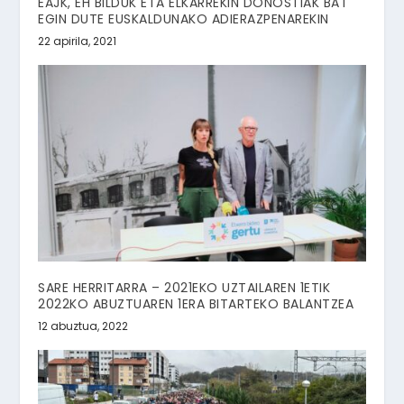
EAJK, EH BILDUK ETA ELKARREKIN DONOSTIAK BAT
EGIN DUTE EUSKALDUNAKO ADIERAZPENAREKIN
22 apirila, 2021
SARE HERRITARRA – 2021EKO UZTAILAREN 1ETIK
2022KO ABUZTUAREN 1ERA BITARTEKO BALANTZEA
12 abuztua, 2022