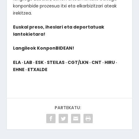
konponbide prozesua itxi eta elkarbizitzari ateak
irekitzea.
Euskal preso, iheslari eta deportatuak
lantokietara!
Langileok KonponBIDEAN!
ELA · LAB · ESK · STEILAS · CGT/LKN · CNT · HIRU ·
EHNE · ETXALDE
PARTEKATU: