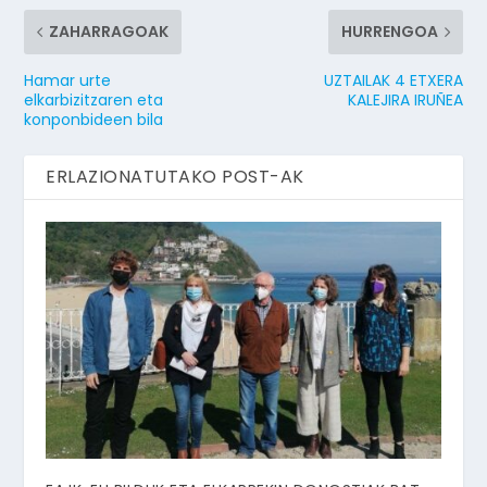
ZAHARRAGOAK
HURRENGOA
Hamar urte
UZTAILAK 4 ETXERA
elkarbizitzaren eta
KALEJIRA IRUÑEA
konponbideen bila
ERLAZIONATUTAKO POST-AK