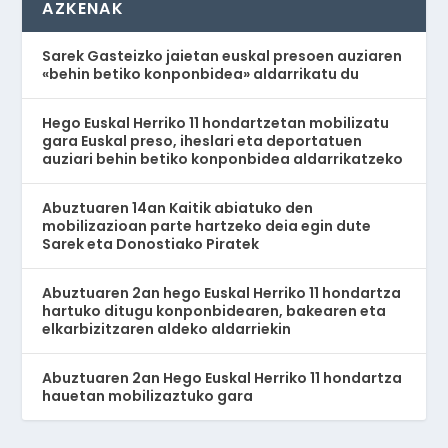
AZKENAK
Sarek Gasteizko jaietan euskal presoen auziaren
«behin betiko konponbidea» aldarrikatu du
Hego Euskal Herriko 11 hondartzetan mobilizatu
gara Euskal preso, iheslari eta deportatuen
auziari behin betiko konponbidea aldarrikatzeko
Abuztuaren 14an Kaitik abiatuko den
mobilizazioan parte hartzeko deia egin dute
Sarek eta Donostiako Piratek
Abuztuaren 2an hego Euskal Herriko 11 hondartza
hartuko ditugu konponbidearen, bakearen eta
elkarbizitzaren aldeko aldarriekin
Abuztuaren 2an Hego Euskal Herriko 11 hondartza
hauetan mobilizaztuko gara