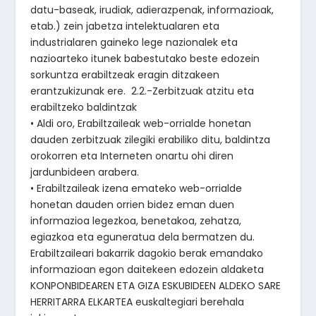
datu-baseak, irudiak, adierazpenak, informazioak,
etab.) zein jabetza intelektualaren eta
industrialaren gaineko lege nazionalek eta
nazioarteko itunek babestutako beste edozein
sorkuntza erabiltzeak eragin ditzakeen
erantzukizunak ere. 2.2.-Zerbitzuak atzitu eta
erabiltzeko baldintzak
• Aldi oro, Erabiltzaileak web-orrialde honetan
dauden zerbitzuak zilegiki erabiliko ditu, baldintza
orokorren eta Interneten onartu ohi diren
jardunbideen arabera.
• Erabiltzaileak izena emateko web-orrialde
honetan dauden orrien bidez eman duen
informazioa legezkoa, benetakoa, zehatza,
egiazkoa eta eguneratua dela bermatzen du.
Erabiltzaileari bakarrik dagokio berak emandako
informazioan egon daitekeen edozein aldaketa
KONPONBIDEAREN ETA GIZA ESKUBIDEEN ALDEKO SARE
HERRITARRA ELKARTEA euskaltegiari berehala