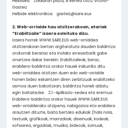
Helbidea: Zaldiaran plaza, 8 Behea 01012 Vitoria-
Gasteiz
Helbide elektronikoa: gasteiz@sare.eus
2. Web-orrialde hau atzitzerakoan, atariak
“Erabiltzaile” izaera esleituko dizu.
Izaera horrek WWW.SARE.EUS web-orrialdea
atzitzerakoan bertan argitaratuta dauden baldintza
orokorrak berariaz eta inolako erreserbarik gabe
onartzea dakar berekin. Erabiltzaileak, beraz,
erabilera-baldintza orokor hauek irakurriko ditu
web-orrialdea atzitzen duen edo web-orrialde
honen bidez eskaintzen diren zerbitzuak erabiltzeko
asmoa duen bakoitzean, baldintza horiek aldatu
egin baitaitezke. 2.1.-Aplikazio-xedea eta eremua
Erabilera-baldintza orokor hauek WWW.SARE.EUS
web-orrialderako atzipena, nabigazioa eta erabilera
arautzen dituzte, baita bertako edukiak (hala nola,
testuak, grafikoak, marrazkiak, diseinuak, kodeak,
sofwarea, argazkiak, musika, bideoak, soinuak,