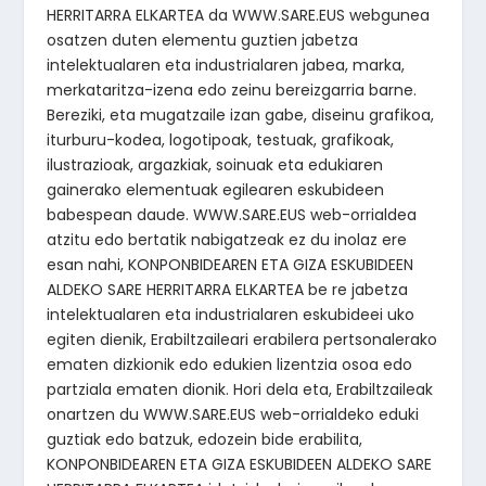
HERRITARRA ELKARTEA da WWW.SARE.EUS webgunea
osatzen duten elementu guztien jabetza
intelektualaren eta industrialaren jabea, marka,
merkataritza-izena edo zeinu bereizgarria barne.
Bereziki, eta mugatzaile izan gabe, diseinu grafikoa,
iturburu-kodea, logotipoak, testuak, grafikoak,
ilustrazioak, argazkiak, soinuak eta edukiaren
gainerako elementuak egilearen eskubideen
babespean daude. WWW.SARE.EUS web-orrialdea
atzitu edo bertatik nabigatzeak ez du inolaz ere
esan nahi, KONPONBIDEAREN ETA GIZA ESKUBIDEEN
ALDEKO SARE HERRITARRA ELKARTEA be re jabetza
intelektualaren eta industrialaren eskubideei uko
egiten dienik, Erabiltzaileari erabilera pertsonalerako
ematen dizkionik edo edukien lizentzia osoa edo
partziala ematen dionik. Hori dela eta, Erabiltzaileak
onartzen du WWW.SARE.EUS web-orrialdeko eduki
guztiak edo batzuk, edozein bide erabilita,
KONPONBIDEAREN ETA GIZA ESKUBIDEEN ALDEKO SARE