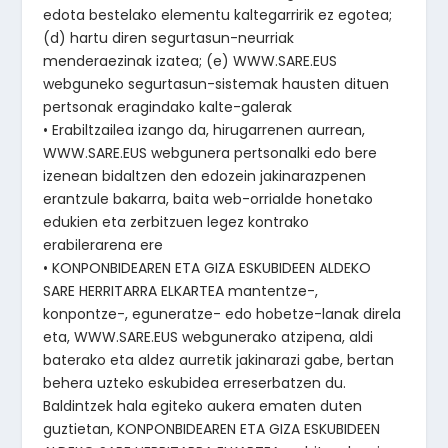
edota bestelako elementu kaltegarririk ez egotea;
(d) hartu diren segurtasun-neurriak
menderaezinak izatea; (e) WWW.SARE.EUS
webguneko segurtasun-sistemak hausten dituen
pertsonak eragindako kalte-galerak
• Erabiltzailea izango da, hirugarrenen aurrean,
WWW.SARE.EUS webgunera pertsonalki edo bere
izenean bidaltzen den edozein jakinarazpenen
erantzule bakarra, baita web-orrialde honetako
edukien eta zerbitzuen legez kontrako
erabilerarena ere
• KONPONBIDEAREN ETA GIZA ESKUBIDEEN ALDEKO
SARE HERRITARRA ELKARTEA mantentze-,
konpontze-, eguneratze- edo hobetze-lanak direla
eta, WWW.SARE.EUS webgunerako atzipena, aldi
baterako eta aldez aurretik jakinarazi gabe, bertan
behera uzteko eskubidea erreserbatzen du.
Baldintzek hala egiteko aukera ematen duten
guztietan, KONPONBIDEAREN ETA GIZA ESKUBIDEEN