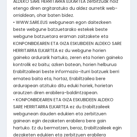
ALDEKO SARE HERRITARRA ELKARTEA zerbitzuak noiz
etengo diren argitaratuko du aldez aurretik web-
orrialdean, ohar baten bidez.
• WWW.SARE.EUS webgunean egon daitezkeen
beste webgune batzuetarako estekek beste
webgune batzuetara eraman zaitzakete eta
KONPONBIDEAREN ETA GIZA ESKUBIDEEN ALDEKO SARE
HERRITARRA ELKARTEA ez du webgune horien
gaineko ardurarik hartuko, zeren eta horien gaineko
kontrolik ez baitu; azken batean, horien helburua
Erabiltzaileari beste informazio-iturri batzuek berri
ematea baita eta, hortaz, Erabiltzailea bere
ardurapean atzituko ditu eduki horiek, horietan
arautzen diren erabilera-baldintzapean.
• KONPONBIDEAREN ETA GIZA ESKUBIDEEN ALDEKO
SARE HERRITARRA ELKARTEA ez du Erabiltzaileek
webgunean dauden edukien eta zerbitzuen
gainean egin dezaketen erabilera bere gain
hartuko. Ez du bermatzen, beraz, Erabiltzaileek egin
dezaketen edukien eta zerbitzuen erabilera