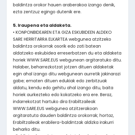
baldintza orokor hauen araberakoa izango denik,
ezta zentzuz egingo dutenik ere.
5. Iraupena eta aldaketa.
• KONPONBIDEAREN ETA GIZA ESKUBIDEEN ALDEKO
SARE HERRITARRA ELKARTEA webgunea atzitzeko
baldintza orokorrak osorik edo zati batean
aldatzeko eskubidea erreserbatzen du eta aldaketa
horiek WWW.SARE.EUS webgunean argitaratuko ditu.
Halaber, beharrezkotzat jotzen dituen aldaketak
egin ahal izango ditu webgunean aurretik jakinarazi
gabe; ematen dituen edukiak edo zerbitzuak
aldatu, kendu edo gehitu ahal izango ditu, baita
horiek aurkezteko edo kokatzeko era ere. Beraz,
indarrekotzat hartuko dira Erabiltzaileak
WWW.SARE.EUS webgunea atzitzerakoan
argitaratuta dauden baldintza orokorrak; hortaz,
Erabiltzaileak erabilera-baldintzak aldizka irakurri
beharko ditu.