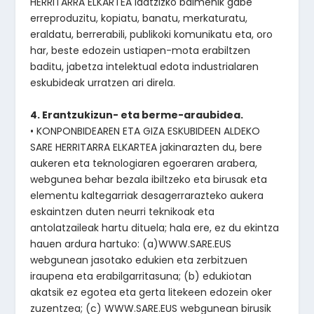
HERRITARRA ELKARTEA idatzizko baimenik gabe
erreproduzitu, kopiatu, banatu, merkaturatu,
eraldatu, berrerabili, publikoki komunikatu eta, oro
har, beste edozein ustiapen-mota erabiltzen
baditu, jabetza intelektual edota industrialaren
eskubideak urratzen ari direla.
4. Erantzukizun- eta berme-araubidea.
• KONPONBIDEAREN ETA GIZA ESKUBIDEEN ALDEKO
SARE HERRITARRA ELKARTEA jakinarazten du, bere
aukeren eta teknologiaren egoeraren arabera,
webgunea behar bezala ibiltzeko eta birusak eta
elementu kaltegarriak desagerrarazteko aukera
eskaintzen duten neurri teknikoak eta
antolatzaileak hartu dituela; hala ere, ez du ekintza
hauen ardura hartuko: (a)WWW.SARE.EUS
webgunean jasotako edukien eta zerbitzuen
iraupena eta erabilgarritasuna; (b) edukiotan
akatsik ez egotea eta gerta litekeen edozein oker
zuzentzea; (c) WWW.SARE.EUS webgunean birusik