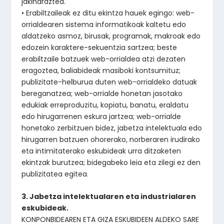
jakinaraztea.
• Erabiltzaileak ez ditu ekintza hauek egingo: web-
orrialdearen sistema informatikoak kaltetu edo
aldatzeko asmoz, birusak, programak, makroak edo
edozein karaktere-sekuentzia sartzea; beste
erabiltzaile batzuek web-orrialdea atzi dezaten
eragoztea, baliabideak masiboki kontsumituz;
publizitate-helburua duten web-orrialdeko datuak
bereganatzea; web-orrialde honetan jasotako
edukiak erreproduzitu, kopiatu, banatu, eraldatu
edo hirugarrenen eskura jartzea; web-orrialde
honetako zerbitzuen bidez, jabetza intelektuala edo
hirugarren batzuen ohorerako, norberaren irudirako
eta intimitaterako eskubideak urra ditzaketen
ekintzak burutzea; bidegabeko leia eta zilegi ez den
publizitatea egitea.
3. Jabetza intelektualaren eta industrialaren
eskubideak.
KONPONBIDEAREN ETA GIZA ESKUBIDEEN ALDEKO SARE