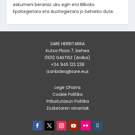
eskumeni berariaz uko egin eta Bilboko
Epaitegietara eta Auzitegietara jo beharko dute.
SARE HERRITARRA
Kutxa Plaza 7, behea
01012 GASTEIZ (Araba)
+34 945 123 238
izanbidea@sare.eus
Lege Oharra
Cookie Politika
Pribatutasun Politika
Zozketaren oinarriak