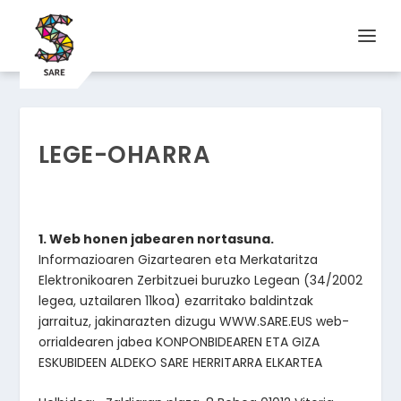
LEGE-OHARRA
1. Web honen jabearen nortasuna.
Informazioaren Gizartearen eta Merkataritza
Elektronikoaren Zerbitzuei buruzko Legean (34/2002
legea, uztailaren 11koa) ezarritako baldintzak
jarraituz, jakinarazten dizugu WWW.SARE.EUS web-
orrialdearen jabea KONPONBIDEAREN ETA GIZA
ESKUBIDEEN ALDEKO SARE HERRITARRA ELKARTEA