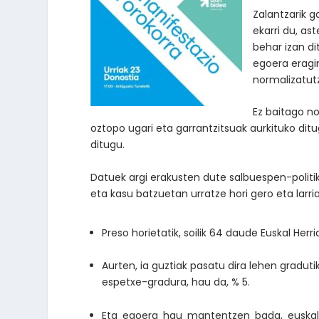
Zalantzarik 
ekarri du, as
behar izan di
egoera eragi
normalizatutz
Ez baitago no
oztopo ugari eta garrantzitsuak aurkituko ditu
ditugu.
Datuek argi erakusten dute salbuespen-politik
eta kasu batzuetan urratze hori gero eta larri
Preso horietatik, soilik 64 daude Euskal Herr
Aurten, ia guztiak pasatu dira lehen gradutik
espetxe-gradura, hau da, % 5.
Eta egoera hau mantentzen bada, euskal 