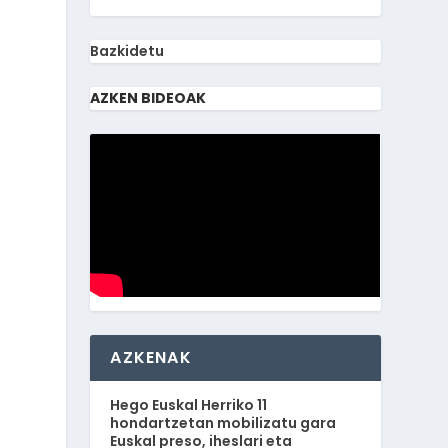
Bazkidetu
AZKEN BIDEOAK
AZKENAK
Hego Euskal Herriko 11
hondartzetan mobilizatu gara
Euskal preso, iheslari eta