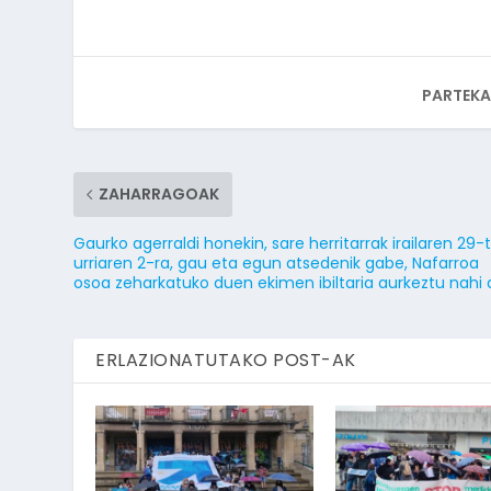
PARTEKA
ZAHARRAGOAK
Gaurko agerraldi honekin, sare herritarrak irailaren 29-t
urriaren 2-ra, gau eta egun atsedenik gabe, Nafarroa
osoa zeharkatuko duen ekimen ibiltaria aurkeztu nahi 
ERLAZIONATUTAKO POST-AK