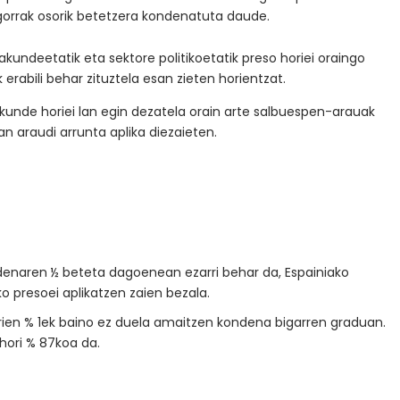
igorrak osorik betetzera kondenatuta daude.
kundeetatik eta sektore politikoetatik preso horiei oraingo
erabili behar zituztela esan zieten horientzat.
akunde horiei lan egin dezatela orain arte salbuespen-arauak
n araudi arrunta aplika diezaieten.
ndenaren ½ beteta dagoenean ezarri behar da, Espainiako
 presoei aplikatzen zaien bezala.
ien % 1ek baino ez duela amaitzen kondena bigarren graduan.
hori % 87koa da.