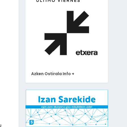
Azken Ostirala Info +
z