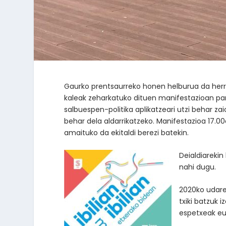
Gaurko prentsaurreko honen helburua da herrit
kaleak zeharkatuko dituen manifestazioan parte
salbuespen-politika aplikatzeari utzi behar za
behar dela aldarrikatzeko. Manifestazioa 17.00
amaituko da ekitaldi berezi batekin.
Deialdiarekin
nahi dugu.
2020ko udare
txiki batzuk i
espetxeak eus