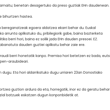
o amaitu; benetan desagertuko da preso guztiak EHn daudenean.
te bihurtzen hastea.
 bereganatzeak egoera aldatzea ekarri behar du. Euskal
ka arrunta aplikatuko du, pribilegiorik gabe, baina bazterketa
tika berri hori, baina ez soilik jada EHn dauden presoei. EZ.
abanatuta dauden guztiei aplikatu behar zaie ere.
araudi berri honetatik kanpo. Premisa hori betetzen ez bada, euts
spen-araubideari.
zen dugu. Eta hori aldarrikatuko dugu urriaren 23an Donostiako
lortzea guztion ardura da eta, horregatik, inor ez da geratu behar
 sozial batzuek eskatzen dugun konponbidetik at.