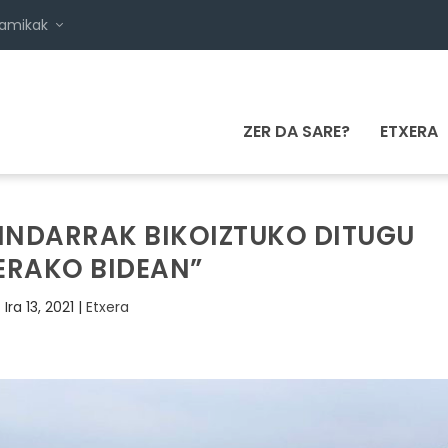
namikak
ZER DA SARE?
ETXERA
INDARRAK BIKOIZTUKO DITUGU
ERAKO BIDEAN”
Ira 13, 2021
|
Etxera