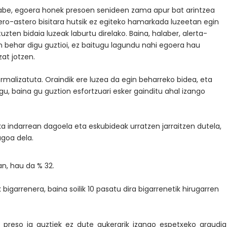
gabe, egoera honek presoen senideen zama apur bat arintzea
tero-astero bisitara hutsik ez egiteko hamarkada luzeetan egin
tuzten bidaia luzeak laburtu direlako. Baina, halaber, alerta-
n behar digu guztioi, ez baitugu lagundu nahi egoera hau
at jotzen.
rmalizatuta. Oraindik ere luzea da egin beharreko bidea, eta
gu, baina gu guztion esfortzuari esker gainditu ahal izango
a indarrean dagoela eta eskubideak urratzen jarraitzen dutela,
agoa dela.
ian, hau da % 32.
 bigarrenera, baina soilik 10 pasatu dira bigarrenetik hirugarren
preso ia guztiek ez dute aukerarik izango espetxeko araudia