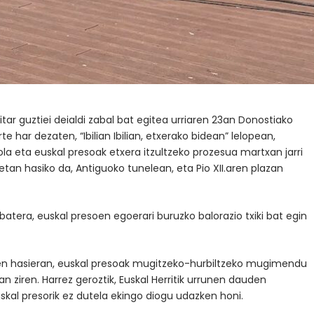
ar guztiei deialdi zabal bat egitea urriaren 23an Donostiako
 har dezaten, “Ibilian Ibilian, etxerako bidean” lelopean,
iola eta euskal presoak etxera itzultzeko prozesua martxan jarri
etan hasiko da, Antiguoko tunelean, eta Pio XII.aren plazan
 batera, euskal presoen egoerari buruzko balorazio txiki bat egin
n hasieran, euskal presoak mugitzeko-hurbiltzeko mugimendu
zan ziren. Harrez geroztik, Euskal Herritik urrunen dauden
kal presorik ez dutela ekingo diogu udazken honi.