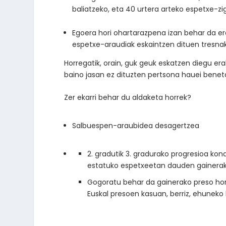
baliatzeko, eta 40 urtera arteko espetxe-z
Egoera hori ohartarazpena izan behar da era
espetxe-araudiak eskaintzen dituen tresnak 
Horregatik, orain, guk geuk eskatzen diegu er
baino jasan ez dituzten pertsona hauei beneta
Zer ekarri behar du aldaketa horrek?
Salbuespen-araubidea desagertzea
2. gradutik 3. gradurako progresioa ko
estatuko espetxeetan dauden gainerako
Gogoratu behar da gainerako preso hor
Euskal presoen kasuan, berriz, ehuneko 