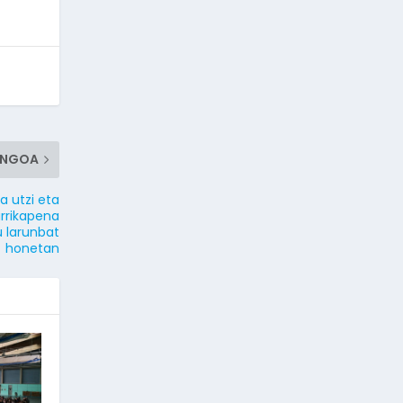
ENGOA
a utzi eta
arrikapena
u larunbat
honetan