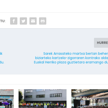
TU:
HURR
ik
Sarek Arrasateko martxa bertan beher
biziarteko kartzela-zigorraren kontrako ald
du.
Euskal Herriko plaza guztietara eramango d