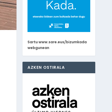
Sartu www.sare.eus/bizumkada
webgunean
AZKEN OSTIRALA