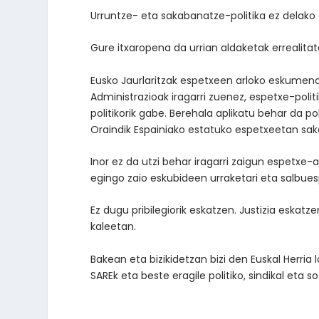
Urruntze- eta sakabanatze-politika ez delak
Gure itxaropena da urrian aldaketak errealita
Eusko Jaurlaritzak espetxeen arloko eskumena
Administrazioak iragarri zuenez, espetxe-politi
politikorik gabe. Berehala aplikatu behar da poli
Oraindik Espainiako estatuko espetxeetan sak
Inor ez da utzi behar iragarri zaigun espetxe-
egingo zaio eskubideen urraketari eta salbue
Ez dugu pribilegiorik eskatzen. Justizia eskat
kaleetan.
Bakean eta bizikidetzan bizi den Euskal Herria 
SAREk eta beste eragile politiko, sindikal eta