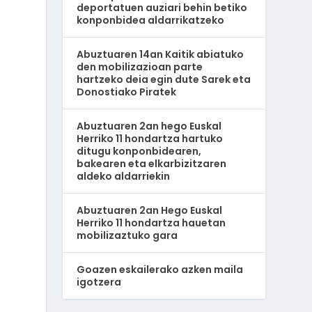
deportatuen auziari behin betiko
konponbidea aldarrikatzeko
Abuztuaren 14an Kaitik abiatuko
den mobilizazioan parte
hartzeko deia egin dute Sarek eta
Donostiako Piratek
Abuztuaren 2an hego Euskal
Herriko 11 hondartza hartuko
ditugu konponbidearen,
bakearen eta elkarbizitzaren
aldeko aldarriekin
Abuztuaren 2an Hego Euskal
Herriko 11 hondartza hauetan
mobilizaztuko gara
Goazen eskailerako azken maila
igotzera