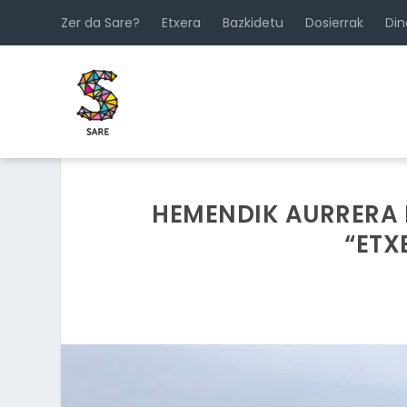
Zer da Sare?
Etxera
Bazkidetu
Dosierrak
Di
HEMENDIK AURRERA 
“ETX