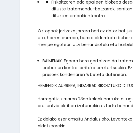
Fiskaltzaren edo epaileen blokeoa desag
dituzte tratamendu-batzarrek, sarrit
dituzten erabakien kontra.
Oztopoak jartzeko jarrera hori ez dator bat justi
eta, horren aurrean, berriro aldarrikatu behar
menpe egoteari utzi behar diotela eta hurbile
BAIMENAK. Egoera bera gertatzen da trat
erabakien kontra jarritako errekurtsoekin. 
presoek kondenaren
¼
beteta dutenean.
HEMENDIK AURRERA, INDARRAK BIKOIZTUKO DIT
Horregatik, urriaren 23an kaleak hartuko ditu
presentzia aktiboa izatearekin uztartu behar d
Ez delako ezer amaitu Andaluziako, Levanteko
aldatzearekin.