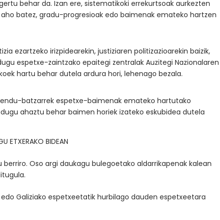
ertu behar da. Izan ere, sistematikoki errekurtsoak aurkezten
an aho batez, gradu-progresioak edo baimenak emateko hartzen
zia ezartzeko irizpidearekin, justiziaren politizazioarekin baizik,
 dugu espetxe-zaintzako epaitegi zentralak Auzitegi Nazionalaren
koek hartu behar dutela ardura hori, lehenago bezala.
amendu-batzarrek espetxe-baimenak emateko hartutako
Ez dugu ahaztu behar baimen horiek izateko eskubidea dutela
UGU ETXERAKO BIDEAN
gu berriro. Oso argi daukagu bulegoetako aldarrikapenak kalean
itugula.
 edo Galiziako espetxeetatik hurbilago dauden espetxeetara