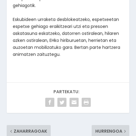
gehiagotik.
Eskubideen urraketa desblokeatzeko, espetxeetan
espetxe gehiago eraikitzeari utzi eta presoen
askatasuna eskatzeko, datorren ostiralean, hilaren
azken ostiralean, EHko hiriburuetan, herrietan eta
auzoetan mobilizatuko gara. Bertan parte hartzera
animatzen zaituztegu.
PARTEKATU:
ZAHARRAGOAK
HURRENGOA