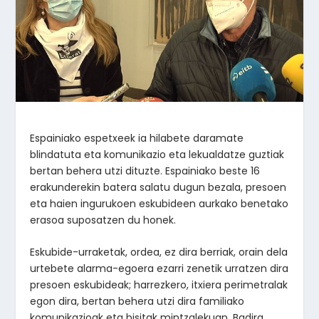
Espainiako espetxeek ia hilabete daramate
blindatuta eta komunikazio eta lekualdatze guztiak
bertan behera utzi dituzte. Espainiako beste 16
erakunderekin batera salatu dugun bezala, presoen
eta haien ingurukoen eskubideen aurkako benetako
erasoa suposatzen du honek.
Eskubide-urraketak, ordea, ez dira berriak, orain dela
urtebete alarma-egoera ezarri zenetik urratzen dira
presoen eskubideak; harrezkero, itxiera perimetralak
egon dira, bertan behera utzi dira familiako
komunikazioak eta bisitak mintzalekuan. Badira