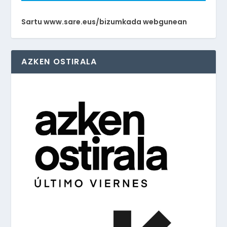
Sartu www.sare.eus/bizumkada webgunean
AZKEN OSTIRALA