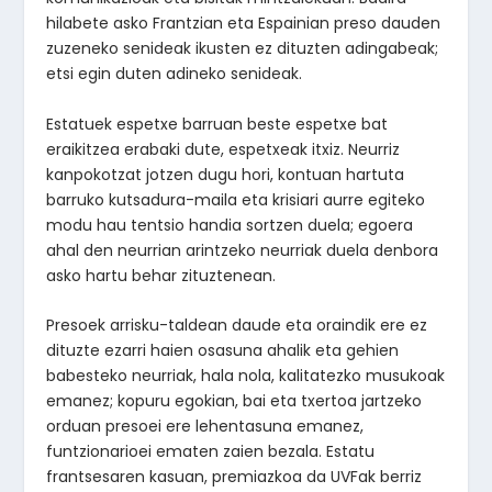
hilabete asko Frantzian eta Espainian preso dauden
zuzeneko senideak ikusten ez dituzten adingabeak;
etsi egin duten adineko senideak.
Estatuek espetxe barruan beste espetxe bat
eraikitzea erabaki dute, espetxeak itxiz. Neurriz
kanpokotzat jotzen dugu hori, kontuan hartuta
barruko kutsadura-maila eta krisiari aurre egiteko
modu hau tentsio handia sortzen duela; egoera
ahal den neurrian arintzeko neurriak duela denbora
asko hartu behar zituztenean.
Presoek arrisku-taldean daude eta oraindik ere ez
dituzte ezarri haien osasuna ahalik eta gehien
babesteko neurriak, hala nola, kalitatezko musukoak
emanez; kopuru egokian, bai eta txertoa jartzeko
orduan presoei ere lehentasuna emanez,
funtzionarioei ematen zaien bezala. Estatu
frantsesaren kasuan, premiazkoa da UVFak berriz