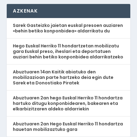
AZKENAK
Sarek Gasteizko jaietan euskal presoen auziaren
«behin betiko konponbidea» aldarrikatu du
Hego Euskal Herriko 11 hondartzetan mobilizatu
gara Euskal preso, iheslari eta deportatuen
auziari behin betiko konponbidea aldarrikatzeko
Abuztuaren 14an Kaitik abiatuko den
mobilizazioan parte hartzeko deia egin dute
Sarek eta Donostiako Piratek
Abuztuaren 2an hego Euskal Herriko 11 hondartza
hartuko ditugu konponbidearen, bakearen eta
elkarbizitzaren aldeko aldarriekin
Abuztuaren 2an Hego Euskal Herriko 11 hondartza
hauetan mobilizaztuko gara