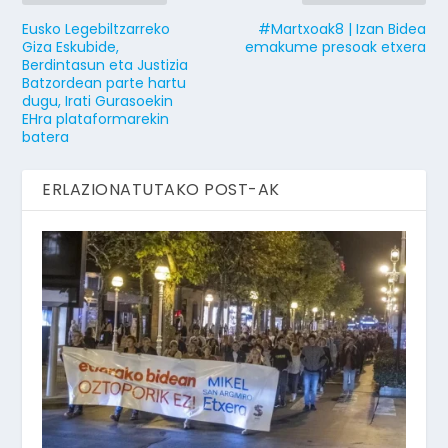
Eusko Legebiltzarreko
#Martxoak8 | Izan Bidea
Giza Eskubide,
emakume presoak etxera
Berdintasun eta Justizia
Batzordean parte hartu
dugu, Irati Gurasoekin
EHra plataformarekin
batera
ERLAZIONATUTAKO POST-AK