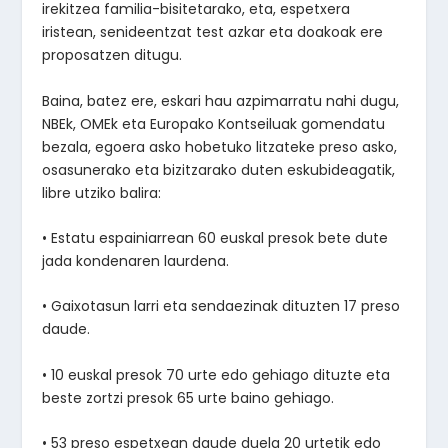
irekitzea familia-bisitetarako, eta, espetxera
iristean, senideentzat test azkar eta doakoak ere
proposatzen ditugu.
Baina, batez ere, eskari hau azpimarratu nahi dugu,
NBEk, OMEk eta Europako Kontseiluak gomendatu
bezala, egoera asko hobetuko litzateke preso asko,
osasunerako eta bizitzarako duten eskubideagatik,
libre utziko balira:
• Estatu espainiarrean 60 euskal presok bete dute
jada kondenaren laurdena.
• Gaixotasun larri eta sendaezinak dituzten 17 preso
daude.
• 10 euskal presok 70 urte edo gehiago dituzte eta
beste zortzi presok 65 urte baino gehiago.
• 53 preso espetxean daude duela 20 urtetik edo