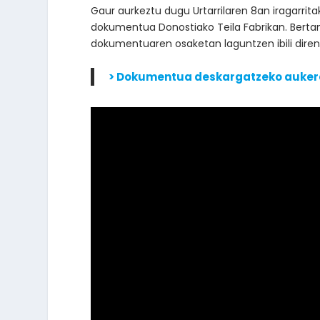
Gaur aurkeztu dugu Urtarrilaren 8an iragarrit
dokumentua Donostiako Teila Fabrikan. Berta
dokumentuaren osaketan laguntzen ibili diren
> Dokumentua deskargatzeko auker