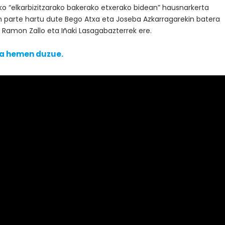
ako “elkarbizitzarako bakerako etxerako bidean” hausnarkerta
n parte hartu dute Bego Atxa eta Joseba Azkarragarekin batera
 Ramon Zallo eta Iñaki Lasagabazterrek ere.
a hemen duzue.