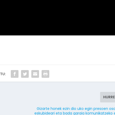
TU:
HURR
Gizarte honek ezin dio uko egin presoen o
eskubideari eta bada garaia komunikatzeko 