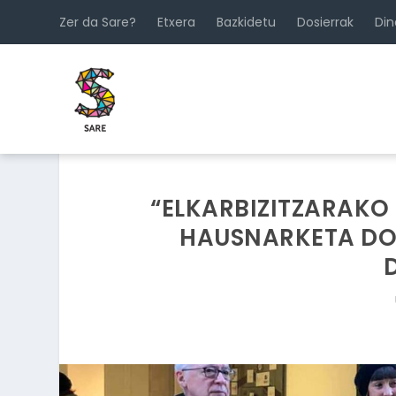
Zer da Sare?
Etxera
Bazkidetu
Dosierrak
Di
“ELKARBIZITZARAKO
HAUSNARKETA DO