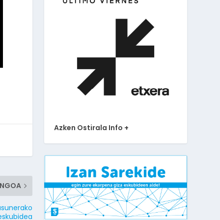
Azken Ostirala Info +
ENGOA
sasunerako
eskubidea