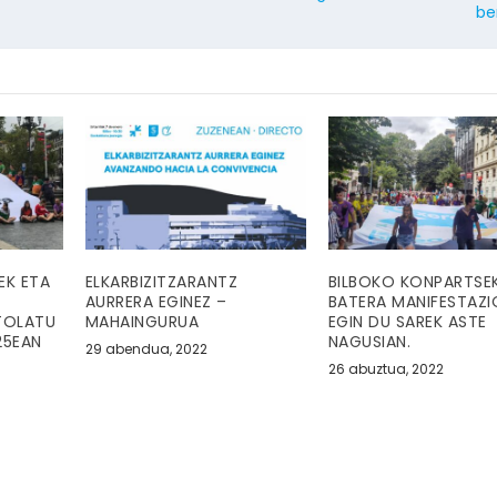
be
EK ETA
ELKARBIZITZARANTZ
BILBOKO KONPARTSEK
AURRERA EGINEZ –
BATERA MANIFESTAZI
TOLATU
MAHAINGURUA
EGIN DU SAREK ASTE
25EAN
NAGUSIAN.
29 abendua, 2022
26 abuztua, 2022