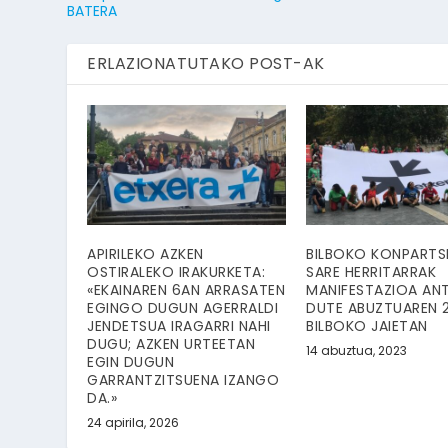
BATERA
ERLAZIONATUTAKO POST-AK
APIRILEKO AZKEN
BILBOKO KONPARTS
OSTIRALEKO IRAKURKETA:
SARE HERRITARRAK
«EKAINAREN 6AN ARRASATEN
MANIFESTAZIOA AN
EGINGO DUGUN AGERRALDI
DUTE ABUZTUAREN 
JENDETSUA IRAGARRI NAHI
BILBOKO JAIETAN
DUGU; AZKEN URTEETAN
14 abuztua, 2023
EGIN DUGUN
GARRANTZITSUENA IZANGO
DA.»
24 apirila, 2026