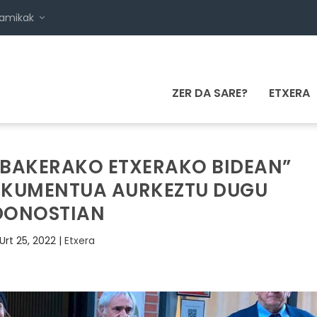
namikak
ZER DA SARE?
ETXERA
 BAKERAKO ETXERAKO BIDEAN”
KUMENTUA AURKEZTU DUGU
DONOSTIAN
Urt 25, 2022
|
Etxera