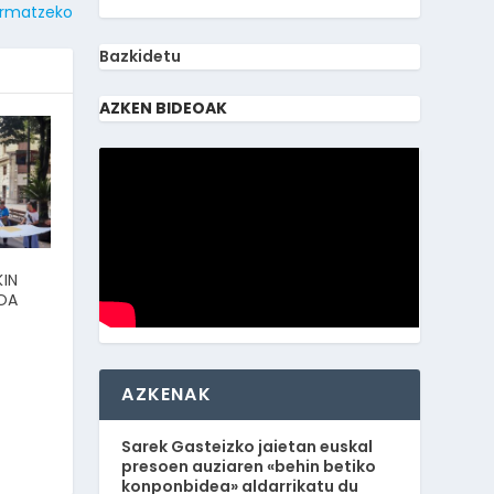
rmatzeko
Bazkidetu
AZKEN BIDEOAK
IN
OA
AZKENAK
Sarek Gasteizko jaietan euskal
presoen auziaren «behin betiko
konponbidea» aldarrikatu du