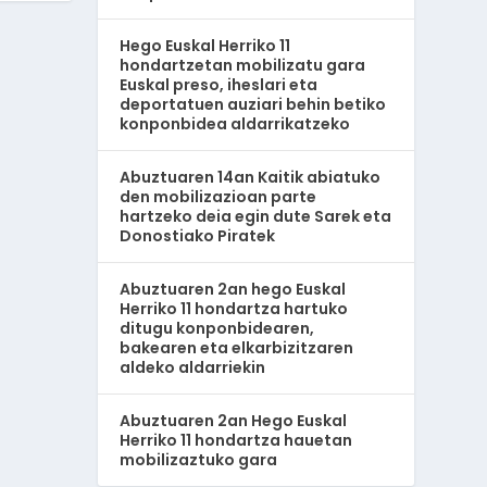
Hego Euskal Herriko 11
hondartzetan mobilizatu gara
Euskal preso, iheslari eta
deportatuen auziari behin betiko
konponbidea aldarrikatzeko
Abuztuaren 14an Kaitik abiatuko
den mobilizazioan parte
hartzeko deia egin dute Sarek eta
Donostiako Piratek
Abuztuaren 2an hego Euskal
Herriko 11 hondartza hartuko
ditugu konponbidearen,
bakearen eta elkarbizitzaren
aldeko aldarriekin
Abuztuaren 2an Hego Euskal
Herriko 11 hondartza hauetan
mobilizaztuko gara