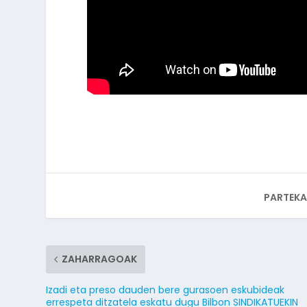
PARTEKA
ZAHARRAGOAK
Izadi eta preso dauden bere gurasoen eskubideak
errespeta ditzatela eskatu dugu Bilbon SINDIKATUEKIN