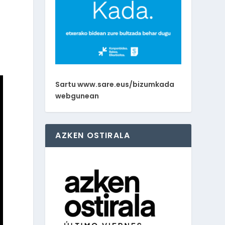
Sartu www.sare.eus/bizumkada
webgunean
AZKEN OSTIRALA