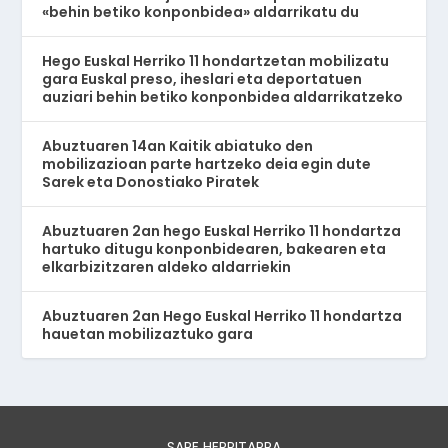
«behin betiko konponbidea» aldarrikatu du
Hego Euskal Herriko 11 hondartzetan mobilizatu
gara Euskal preso, iheslari eta deportatuen
auziari behin betiko konponbidea aldarrikatzeko
Abuztuaren 14an Kaitik abiatuko den
mobilizazioan parte hartzeko deia egin dute
Sarek eta Donostiako Piratek
Abuztuaren 2an hego Euskal Herriko 11 hondartza
hartuko ditugu konponbidearen, bakearen eta
elkarbizitzaren aldeko aldarriekin
Abuztuaren 2an Hego Euskal Herriko 11 hondartza
hauetan mobilizaztuko gara
SARE HERRITARRA