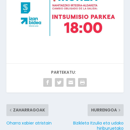
PARTEKATU:
ZAHARRAGOAK
HURRENGOA
Oharra xabier atristain
Bizikleta Itzulia eta udako
hiriburuetako