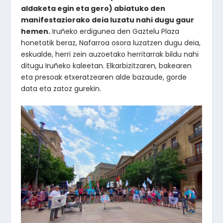
aldaketa egin eta gero) abiatuko den
manifestaziorako deia luzatu nahi dugu gaur
hemen.
Iruñeko erdigunea den Gaztelu Plaza
honetatik beraz, Nafarroa osora luzatzen dugu deia,
eskualde, herri zein auzoetako herritarrak bildu nahi
ditugu Iruñeko kaleetan. Elkarbizitzaren, bakearen
eta presoak etxeratzearen alde bazaude, gorde
data eta zatoz gurekin.