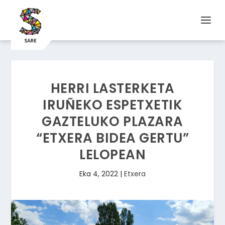
HERRI LASTERKETA
IRUÑEKO ESPETXETIK
GAZTELUKO PLAZARA
“ETXERA BIDEA GERTU”
LELOPEAN
Eka 4, 2022
|
Etxera