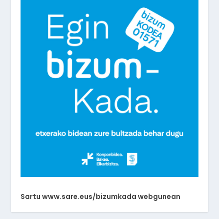
Sartu www.sare.eus/bizumkada webgunean