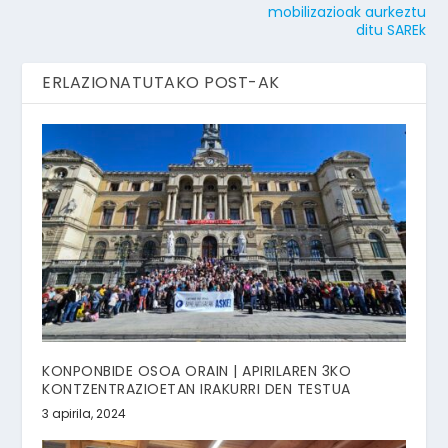
mobilizazioak aurkeztu
ditu SAREk
ERLAZIONATUTAKO POST-AK
KONPONBIDE OSOA ORAIN | APIRILAREN 3KO
KONTZENTRAZIOETAN IRAKURRI DEN TESTUA
3 apirila, 2024