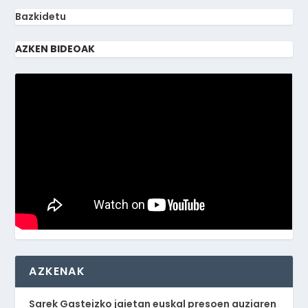
Bazkidetu
AZKEN BIDEOAK
AZKENAK
Sarek Gasteizko jaietan euskal presoen auziaren