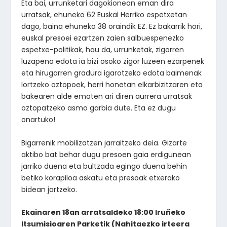
Eta bai, urrunketari dagokionean eman dira
urratsak, ehuneko 62 Euskal Herriko espetxetan
dago, baina ehuneko 38 oraindik EZ. Ez bakarrik hori,
euskal presoei ezartzen zaien salbuespenezko
espetxe-politikak, hau da, urrunketak, zigorren
luzapena edota ia bizi osoko zigor luzeen ezarpenek
eta hirugarren gradura igarotzeko edota baimenak
lortzeko oztopoek, herri honetan elkarbizitzaren eta
bakearen alde ematen ari diren aurrera urratsak
oztopatzeko asmo garbia dute. Eta ez dugu
onartuko!
Bigarrenik mobilizatzen jarraitzeko deia. Gizarte
aktibo bat behar dugu presoen gaia erdigunean
jarriko duena eta bultzada egingo duena behin
betiko korapiloa askatu eta presoak etxerako
bidean jartzeko.
Ekainaren 18an arratsaldeko 18:00 Iruñeko
Itsumisioaren Parketik (Nahitaezko irteera