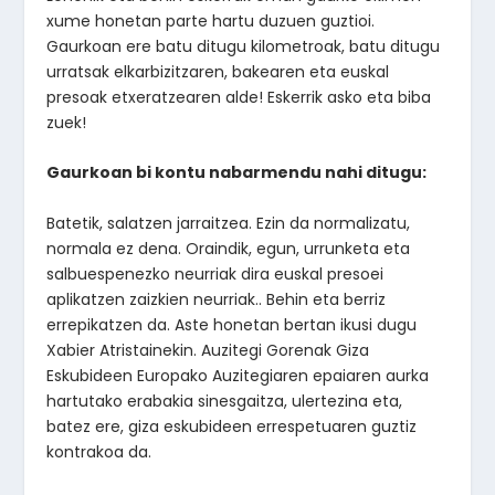
xume honetan parte hartu duzuen guztioi.
Gaurkoan ere batu ditugu kilometroak, batu ditugu
urratsak elkarbizitzaren, bakearen eta euskal
presoak etxeratzearen alde! Eskerrik asko eta biba
zuek!
Gaurkoan bi kontu nabarmendu nahi ditugu:
Batetik, salatzen jarraitzea. Ezin da normalizatu,
normala ez dena. Oraindik, egun, urrunketa eta
salbuespenezko neurriak dira euskal presoei
aplikatzen zaizkien neurriak.. Behin eta berriz
errepikatzen da. Aste honetan bertan ikusi dugu
Xabier Atristainekin. Auzitegi Gorenak Giza
Eskubideen Europako Auzitegiaren epaiaren aurka
hartutako erabakia sinesgaitza, ulertezina eta,
batez ere, giza eskubideen errespetuaren guztiz
kontrakoa da.