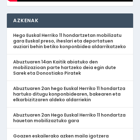
AZKENAK
Hego Euskal Herriko 11 hondartzetan mobilizatu
gara Euskal preso, iheslari eta deportatuen
auziari behin betiko konponbidea aldarrikatzeko
Abuztuaren 14an Kaitik abiatuko den
mobilizazioan parte hartzeko deia egin dute
Sarek eta Donostiako Piratek
Abuztuaren 2an hego Euskal Herriko 11 hondartza
hartuko ditugu konponbidearen, bakearen eta
elkarbizitzaren aldeko aldarriekin
Abuztuaren 2an Hego Euskal Herriko 11 hondartza
hauetan mobilizaztuko gara
Goazen eskailerako azken maila igotzera