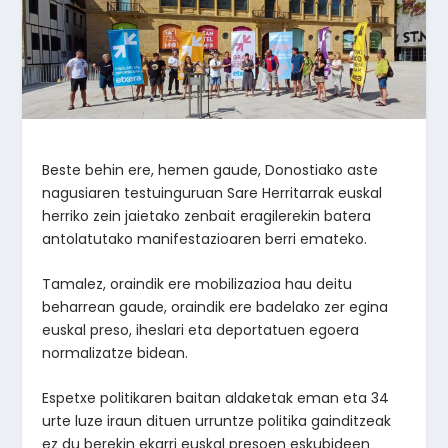
Beste behin ere, hemen gaude, Donostiako aste
nagusiaren testuinguruan Sare Herritarrak euskal
herriko zein jaietako zenbait eragilerekin batera
antolatutako manifestazioaren berri emateko.
Tamalez, oraindik ere mobilizazioa hau deitu
beharrean gaude, oraindik ere badelako zer egina
euskal preso, iheslari eta deportatuen egoera
normalizatze bidean.
Espetxe politikaren baitan aldaketak eman eta 34
urte luze iraun dituen urruntze politika gainditzeak
ez du berekin ekarri euskal presoen eskubideen