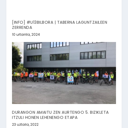
[INFO] #U13BILBORA | TABERNA LAGUNTZAILEEN
ZERRENDA
10 urtarrila, 2024
DURANGON AMAITU ZEN AURTENGO 5. BIZIKLETA
ITZULI HONEN LEHENENGO ETAPA
23 uztaila, 2022