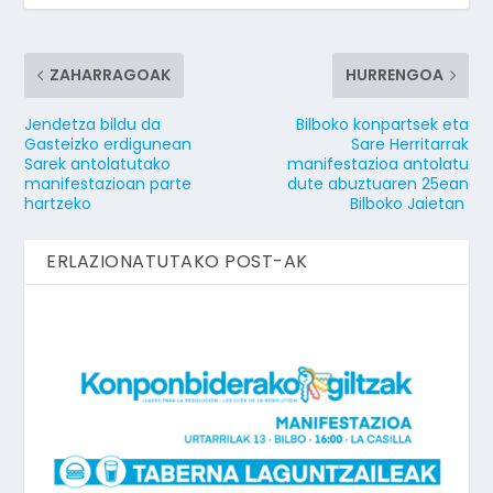
ZAHARRAGOAK
HURRENGOA
Jendetza bildu da
Bilboko konpartsek eta
Gasteizko erdigunean
Sare Herritarrak
Sarek antolatutako
manifestazioa antolatu
manifestazioan parte
dute abuztuaren 25ean
hartzeko
Bilboko Jaietan
ERLAZIONATUTAKO POST-AK