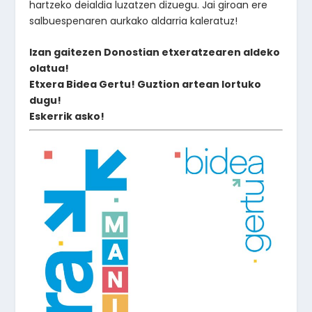
hartzeko deialdia luzatzen dizuegu. Jai giroan ere
salbuespenaren aurkako aldarria kaleratuz!
Izan gaitezen Donostian etxeratzearen aldeko
olatua!
Etxera Bidea Gertu! Guztion artean lortuko
dugu!
Eskerrik asko!