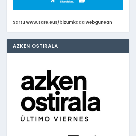
Sartu www.sare.eus/bizumkada webgunean
AZKEN OSTIRALA