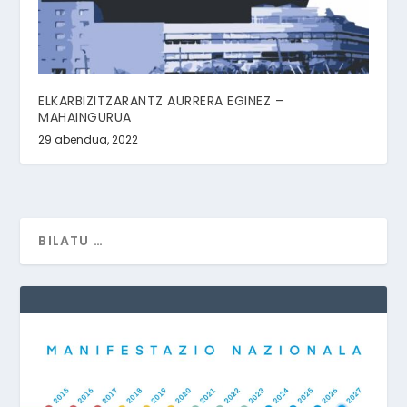
ELKARBIZITZARANTZ AURRERA EGINEZ –
MAHAINGURUA
29 abendua, 2022