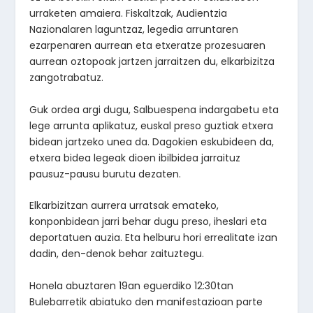
urraketen amaiera. Fiskaltzak, Audientzia
Nazionalaren laguntzaz, legedia arruntaren
ezarpenaren aurrean eta etxeratze prozesuaren
aurrean oztopoak jartzen jarraitzen du, elkarbizitza
zangotrabatuz.
Guk ordea argi dugu, Salbuespena indargabetu eta
lege arrunta aplikatuz, euskal preso guztiak etxera
bidean jartzeko unea da. Dagokien eskubideen da,
etxera bidea legeak dioen ibilbidea jarraituz
pausuz-pausu burutu dezaten.
Elkarbizitzan aurrera urratsak emateko,
konponbidean jarri behar dugu preso, iheslari eta
deportatuen auzia. Eta helburu hori errealitate izan
dadin, den-denok behar zaituztegu.
Honela abuztaren 19an eguerdiko 12:30tan
Bulebarretik abiatuko den manifestazioan parte