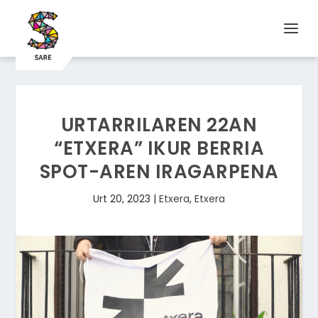
URTARRILAREN 22AN
“ETXERA” IKUR BERRIA
SPOT-AREN IRAGARPENA
Urt 20, 2023
|
Etxera
,
Etxera