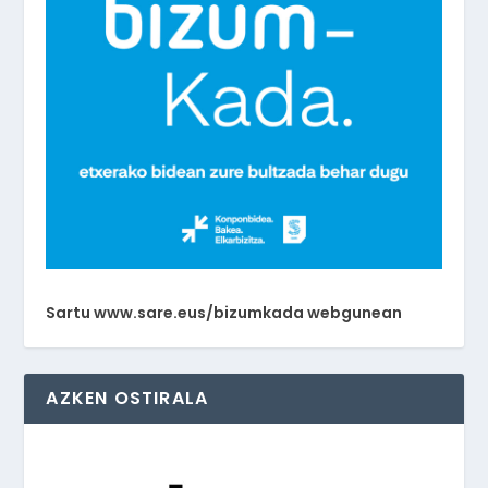
Sartu www.sare.eus/bizumkada webgunean
AZKEN OSTIRALA