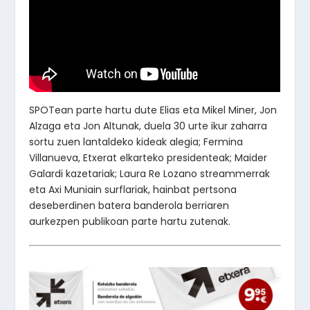
SPOTean parte hartu dute Elias eta Mikel Miner, Jon
Alzaga eta Jon Altunak, duela 30 urte ikur zaharra
sortu zuen lantaldeko kideak alegia; Fermina
Villanueva, Etxerat elkarteko presidenteak; Maider
Galardi kazetariak; Laura Re Lozano streammerrak
eta Axi Muniain surflariak, hainbat pertsona
deseberdinen batera banderola berriaren
aurkezpen publikoan parte hartu zutenak.