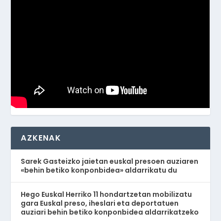
AZKENAK
Sarek Gasteizko jaietan euskal presoen auziaren
«behin betiko konponbidea» aldarrikatu du
Hego Euskal Herriko 11 hondartzetan mobilizatu
gara Euskal preso, iheslari eta deportatuen
auziari behin betiko konponbidea aldarrikatzeko