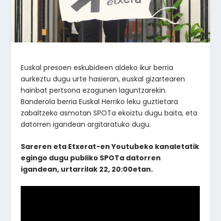
Euskal presoen eskubideen aldeko ikur berria
aurkeztu dugu urte hasieran, euskal gizartearen
hainbat pertsona ezagunen laguntzarekin.
Banderola berria Euskal Herriko leku guztietara
zabaltzeko asmotan SPOTa ekoiztu dugu baita, eta
datorren igandean argitaratuko dugu.
Sareren eta Etxerat-en Youtubeko kanaletatik
egingo dugu publiko SPOTa datorren
igandean, urtarrilak 22, 20:00etan.