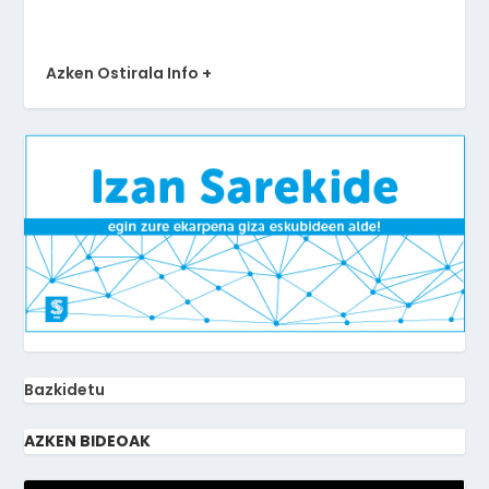
Azken Ostirala Info +
Bazkidetu
AZKEN BIDEOAK