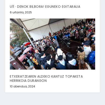
U11 · DENOK BILBORA! EGUNEKO EGITARAUA
6 urtarrila, 2025
ETXERATZEAREN ALDEKO KANTUZ TOPAKETA
HERRIKOIA DURANGON
10 abendua, 2024