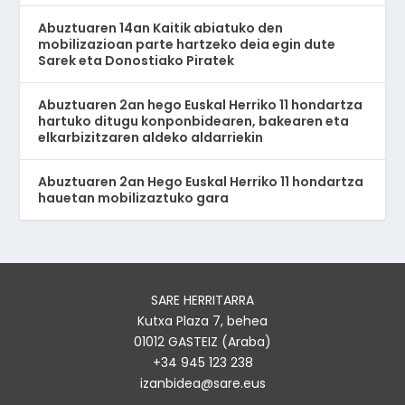
Abuztuaren 14an Kaitik abiatuko den
mobilizazioan parte hartzeko deia egin dute
Sarek eta Donostiako Piratek
Abuztuaren 2an hego Euskal Herriko 11 hondartza
hartuko ditugu konponbidearen, bakearen eta
elkarbizitzaren aldeko aldarriekin
Abuztuaren 2an Hego Euskal Herriko 11 hondartza
hauetan mobilizaztuko gara
SARE HERRITARRA
Kutxa Plaza 7, behea
01012 GASTEIZ (Araba)
+34 945 123 238
izanbidea@sare.eus