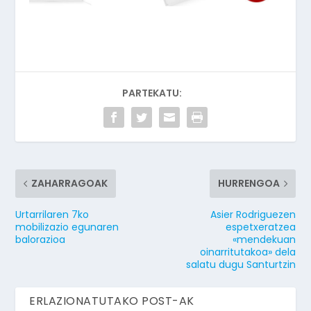
PARTEKATU:
ZAHARRAGOAK
HURRENGOA
Urtarrilaren 7ko
Asier Rodriguezen
mobilizazio egunaren
espetxeratzea
balorazioa
«mendekuan
oinarritutakoa» dela
salatu dugu Santurtzin
ERLAZIONATUTAKO POST-AK