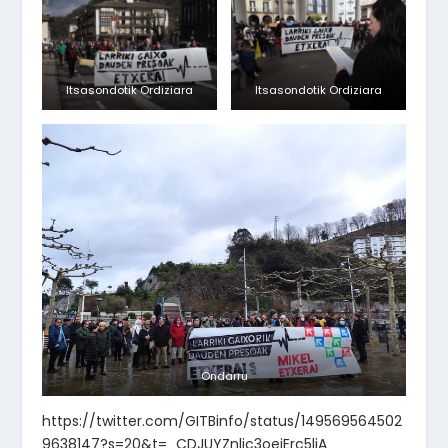
Itsasondotik Ordiziara
Itsasondotik Ordiziara
Ondarru
https://twitter.com/GITBinfo/status/149569564502
9638147?s=20&t=_CDJUYZnlic3oeiErc5ljA