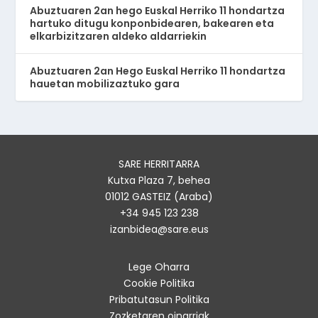
Abuztuaren 2an hego Euskal Herriko 11 hondartza
hartuko ditugu konponbidearen, bakearen eta
elkarbizitzaren aldeko aldarriekin
Abuztuaren 2an Hego Euskal Herriko 11 hondartza
hauetan mobilizaztuko gara
SARE HERRITARRA
Kutxa Plaza 7, behea
01012 GASTEIZ (Araba)
+34 945 123 238
izanbidea@sare.eus
Lege Oharra
Cookie Politika
Pribatutasun Politika
Zozketaren oinarriak