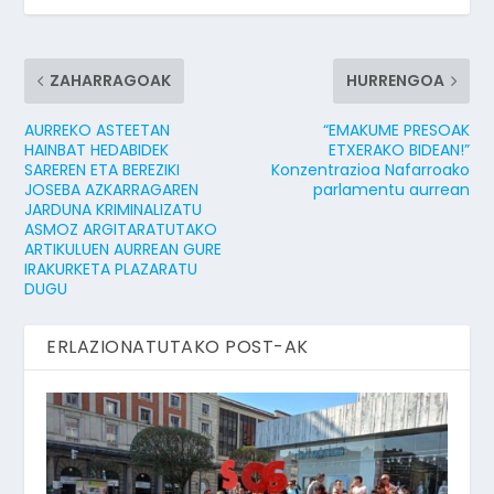
ZAHARRAGOAK
HURRENGOA
AURREKO ASTEETAN
“EMAKUME PRESOAK
HAINBAT HEDABIDEK
ETXERAKO BIDEAN!”
SAREREN ETA BEREZIKI
Konzentrazioa Nafarroako
JOSEBA AZKARRAGAREN
parlamentu aurrean
JARDUNA KRIMINALIZATU
ASMOZ ARGITARATUTAKO
ARTIKULUEN AURREAN GURE
IRAKURKETA PLAZARATU
DUGU
ERLAZIONATUTAKO POST-AK