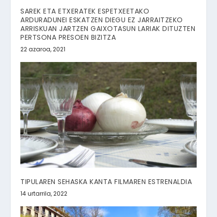
SAREK ETA ETXERATEK ESPETXEETAKO
ARDURADUNEI ESKATZEN DIEGU EZ JARRAITZEKO
ARRISKUAN JARTZEN GAIXOTASUN LARIAK DITUZTEN
PERTSONA PRESOEN BIZITZA
22 azaroa, 2021
TIPULAREN SEHASKA KANTA FILMAREN ESTRENALDIA
14 urtarrila, 2022