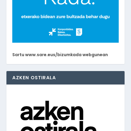
Sartu www.sare.eus/bizumkada webgunean
AZKEN OSTIRALA