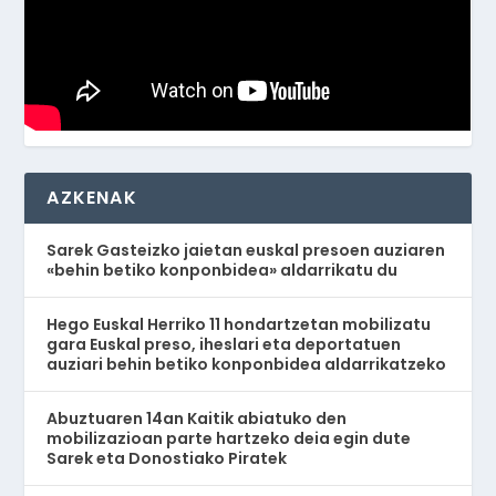
AZKENAK
Sarek Gasteizko jaietan euskal presoen auziaren
«behin betiko konponbidea» aldarrikatu du
Hego Euskal Herriko 11 hondartzetan mobilizatu
gara Euskal preso, iheslari eta deportatuen
auziari behin betiko konponbidea aldarrikatzeko
Abuztuaren 14an Kaitik abiatuko den
mobilizazioan parte hartzeko deia egin dute
Sarek eta Donostiako Piratek