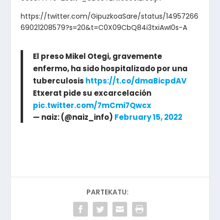
https://twitter.com/GipuzkoaSare/status/14957266
69021208579?s=20&t=C0X09CbQ84i3txiAwI0s-A
El preso Mikel Otegi, gravemente
enfermo, ha sido hospitalizado por una
tuberculosis
https://t.co/dmaBicpdAV
Etxerat pide su excarcelación
pic.twitter.com/7mCmi7Qwcx
— naiz: (@naiz_info)
February 15, 2022
PARTEKATU: