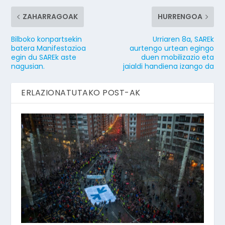
ZAHARRAGOAK
HURRENGOA
Bilboko konpartsekin
Urriaren 8a, SAREk
batera Manifestazioa
aurtengo urtean egingo
egin du SAREk aste
duen mobilizazio eta
nagusian.
jaialdi handiena izango da
ERLAZIONATUTAKO POST-AK