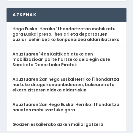
AZKENAK
Hego Euskal Herriko 11 hondartzetan mobilizatu
gara Euskal preso, iheslari eta deportatuen
auziari behin betiko konponbidea aldarrikatzeko
Abuztuaren 14an Kaitik abiatuko den
mobilizazioan parte hartzeko deia egin dute
Sarek eta Donostiako Piratek
Abuztuaren 2an hego Euskal Herriko 11 hondartza
hartuko ditugu konponbidearen, bakearen eta
elkarbizitzaren aldeko aldarriekin
Abuztuaren 2an Hego Euskal Herriko 11 hondartza
hauetan mobilizaztuko gara
Goazen eskailerako azken maila igotzera