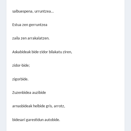
salbuespena, urruntzea…
Estua zen gerruntzea
zaila zen arrakalatzen.
Askabideak bide-zidor bilakatu ziren,
zidor-bide;
zigorbide.
Zuzenbidea auzibide
arnasbideak helbide gris, arrotz,
bidesari garestidun autobide.