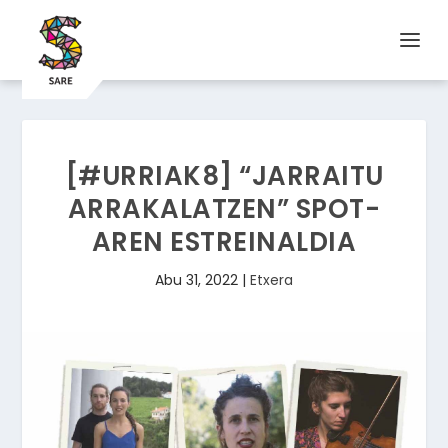
[#URRIAK8] “JARRAITU
ARRAKALATZEN” SPOT-
AREN ESTREINALDIA
Abu 31, 2022
|
Etxera