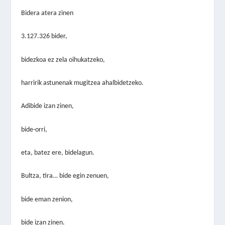
Bidera atera zinen
3.127.326 bider,
bidezkoa ez zela oihukatzeko,
harririk astunenak mugitzea ahalbidetzeko.
Adibide izan zinen,
bide-orri,
eta, batez ere, bidelagun.
Bultza, tira… bide egin zenuen,
bide eman zenion,
bide izan zinen.