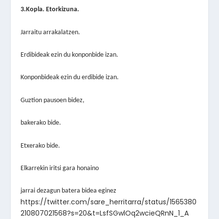
3.Kopla. Etorkizuna.
Jarraitu arrakalatzen.
Erdibideak ezin du konponbide izan.
Konponbideak ezin du erdibide izan.
Guztion pausoen bidez,
bakerako bide.
Etxerako bide.
Elkarrekin iritsi gara honaino
jarrai dezagun batera bidea eginez
https://twitter.com/sare_herritarra/status/1565380
210807021568?s=20&t=LsfSGwlOq2wcieQRnN_1_A