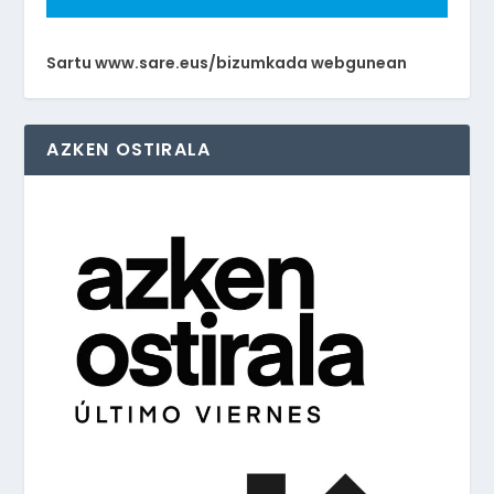
Sartu www.sare.eus/bizumkada webgunean
AZKEN OSTIRALA