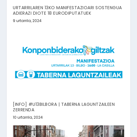
URTARRILAREN 13KO MANIFESTAZIOARI SOSTENGUA
ADIERAZI DIOTE 18 EURODIPUTATUEK
9 urtarrila, 2024
[INFO] #U13BILBORA | TABERNA LAGUNTZAILEEN
ZERRENDA
10 urtarrila, 2024