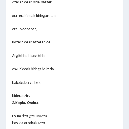
Aterabideak bide-bazter
aurrerabideak bidegurutze
eta, bidenabar,
lasterbideak atzerabide.
Argibideak basabide
eskubideak bidegabekeria
bakebidea galbide;
bideraezin.
2.Kopla. Oraina.
Estua
d
en gerruntzea
hasi da arrakalatzen.