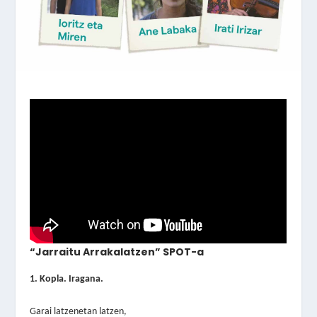
“Jarraitu Arrakalatzen” SPOT-a
1. Kopla. Iragana.
Garai latzenetan latzen,