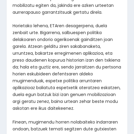
mobilizatu egiten da, jakinda ere azken urteetan
aurrerapauso garrantzitsuak gertatu direla.
Horietako lehena, ETAren desagerpena, duela
zenbait urte. Bigarrena, salbuespen politika
delakoaren ondorio agerikoenak gainditzen joan
garela. Atzean gelditu ziren sakabanaketa,
urruntzea, bakartze erregimenen aplikazioa, eta
preso daudenen kopurua historian izan den txikiena
da; hala eta guztiz ere, sendo jarraitzen du pertsona
horien eskubideen defentsaren aldeko
mugimenduak, espetxe politika arruntaren
aplikazioaz baliatuta espetxetik ateratzea eskatzen,
duela egun batzuk bizi izan genuen mobilizazioan
argi geratu zenez, baina urtean zehar beste modu
askotan ere ikus daitekeenez.
Finean, mugimendu horren nolabaiteko indarraren
ondoan, batzuek temati segitzen dute gutxiesten