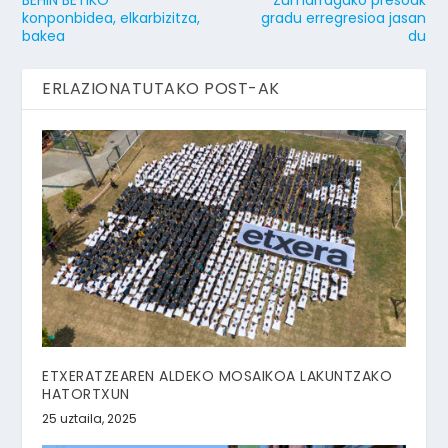
konponbidea, elkarbizitza,
gradu erregresioa jasan
bakea
du
ERLAZIONATUTAKO POST-AK
ETXERATZEAREN ALDEKO MOSAIKOA LAKUNTZAKO
HATORTXUN
25 uztaila, 2025