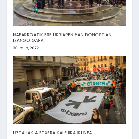
NAFARROATIK ERE URRIAREN 8AN DONOSTIAN
IZANGO GARA
30 iraila, 2022
UZTAILAK 4 ETXERA KALEJIRA IRUÑEA