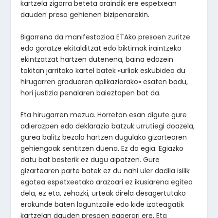
kartzela zigorra beteta oraindik ere espetxean
dauden preso gehienen bizipenarekin.
Bigarrena da manifestazioa ETAko presoen zuritze
edo goratze ekitalditzat edo biktimak iraintzeko
ekintzatzat hartzen dutenena, baina edozein
tokitan jarritako kartel batek «urliak eskubidea du
hirugarren graduaren aplikaziorako» esaten badu,
hori justizia penalaren baieztapen bat da.
Eta hirugarren mezua. Horretan esan digute gure
adierazpen edo deklarazio batzuk urrutiegi doazela,
gurea balitz bezala hartzen dugulako gizartearen
gehiengoak sentitzen duena. Ez da egia. Egiazko
datu bat besterik ez dugu aipatzen. Gure
gizartearen parte batek ez du nahi uler dadila isilik
egotea espetxeetako arazoari ez ikusiarena egitea
dela, ez eta, zehazki, urteak direla desagertutako
erakunde baten laguntzaile edo kide izateagatik
kartzelan dauden presoen egoerari ere. Eta