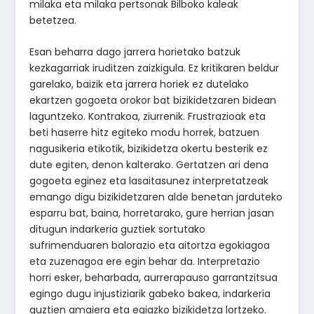
milaka eta milaka pertsonak Bilboko kaleak
betetzea.
Esan beharra dago jarrera horietako batzuk
kezkagarriak iruditzen zaizkigula. Ez kritikaren beldur
garelako, baizik eta jarrera horiek ez dutelako
ekartzen gogoeta orokor bat bizikidetzaren bidean
laguntzeko. Kontrakoa, ziurrenik. Frustrazioak eta
beti haserre hitz egiteko modu horrek, batzuen
nagusikeria etikotik, bizikidetza okertu besterik ez
dute egiten, denon kalterako. Gertatzen ari dena
gogoeta eginez eta lasaitasunez interpretatzeak
emango digu bizikidetzaren alde benetan jarduteko
esparru bat, baina, horretarako, gure herrian jasan
ditugun indarkeria guztiek sortutako
sufrimenduaren balorazio eta aitortza egokiagoa
eta zuzenagoa ere egin behar da. Interpretazio
horri esker, beharbada, aurrerapauso garrantzitsua
egingo dugu injustiziarik gabeko bakea, indarkeria
guztien amaiera eta egiazko bizikidetza lortzeko.