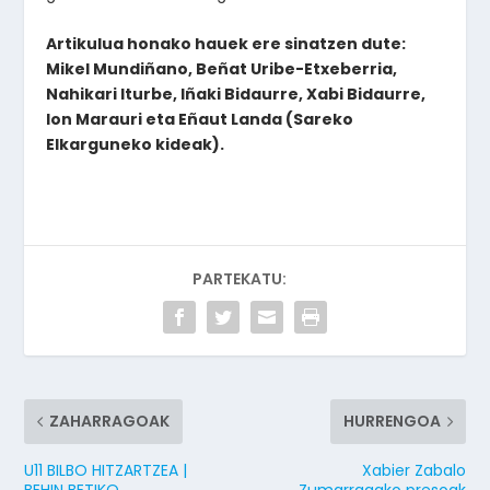
Artikulua honako hauek ere sinatzen dute:
Mikel Mundiñano, Beñat Uribe-Etxeberria,
Nahikari Iturbe, Iñaki Bidaurre, Xabi Bidaurre,
Ion Marauri eta Eñaut Landa (Sareko
Elkarguneko kideak).
PARTEKATU:
ZAHARRAGOAK
HURRENGOA
U11 BILBO HITZARTZEA |
Xabier Zabalo
BEHIN BETIKO
Zumarragako presoak