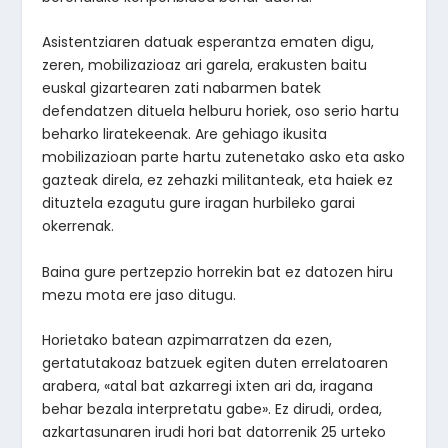
Asistentziaren datuak esperantza ematen digu,
zeren, mobilizazioaz ari garela, erakusten baitu
euskal gizartearen zati nabarmen batek
defendatzen dituela helburu horiek, oso serio hartu
beharko liratekeenak. Are gehiago ikusita
mobilizazioan parte hartu zutenetako asko eta asko
gazteak direla, ez zehazki militanteak, eta haiek ez
dituztela ezagutu gure iragan hurbileko garai
okerrenak.
Baina gure pertzepzio horrekin bat ez datozen hiru
mezu mota ere jaso ditugu.
Horietako batean azpimarratzen da ezen,
gertatutakoaz batzuek egiten duten errelatoaren
arabera, «atal bat azkarregi ixten ari da, iragana
behar bezala interpretatu gabe». Ez dirudi, ordea,
azkartasunaren irudi hori bat datorrenik 25 urteko