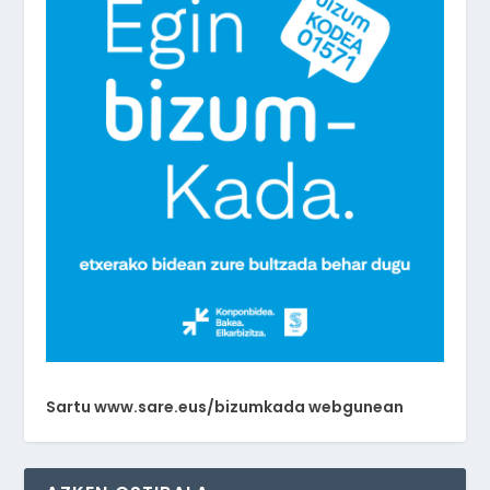
Sartu www.sare.eus/bizumkada webgunean