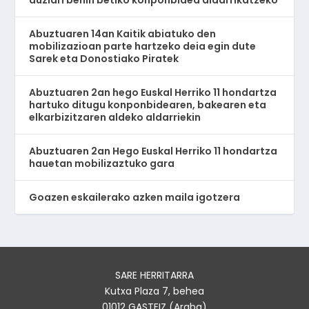
Abuztuaren 14an Kaitik abiatuko den
mobilizazioan parte hartzeko deia egin dute
Sarek eta Donostiako Piratek
Abuztuaren 2an hego Euskal Herriko 11 hondartza
hartuko ditugu konponbidearen, bakearen eta
elkarbizitzaren aldeko aldarriekin
Abuztuaren 2an Hego Euskal Herriko 11 hondartza
hauetan mobilizaztuko gara
Goazen eskailerako azken maila igotzera
SARE HERRITARRA
Kutxa Plaza 7, behea
01012 GASTEIZ (Araba)