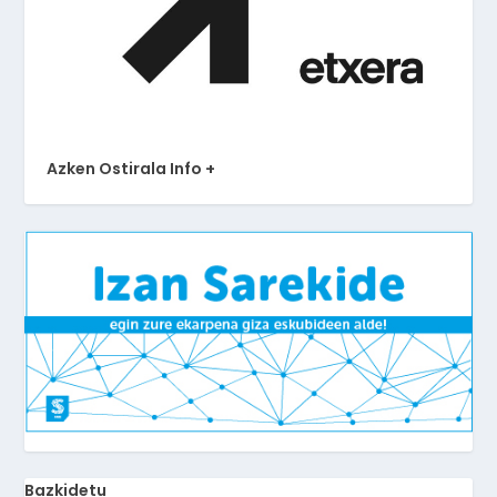
Azken Ostirala Info +
Bazkidetu