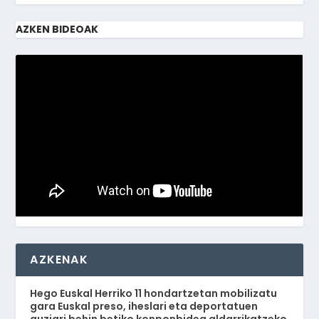
AZKEN BIDEOAK
AZKENAK
Hego Euskal Herriko 11 hondartzetan mobilizatu
gara Euskal preso, iheslari eta deportatuen
auziari behin betiko konponbidea aldarrikatzeko