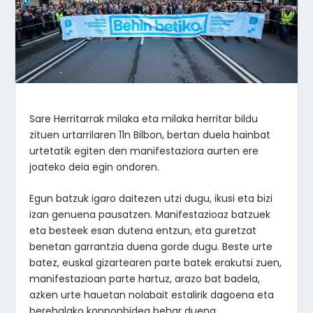
Sare Herritarrak milaka eta milaka herritar bildu
zituen urtarrilaren 11n Bilbon, bertan duela hainbat
urtetatik egiten den manifestaziora aurten ere
joateko deia egin ondoren.
Egun batzuk igaro daitezen utzi dugu, ikusi eta bizi
izan genuena pausatzen. Manifestazioaz batzuek
eta besteek esan dutena entzun, eta guretzat
benetan garrantzia duena gorde dugu. Beste urte
batez, euskal gizartearen parte batek erakutsi zuen,
manifestazioan parte hartuz, arazo bat badela,
azken urte hauetan nolabait estalirik dagoena eta
berehalako konponbidea behar duena.