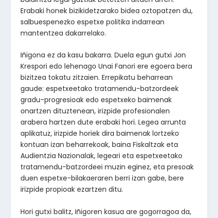
Erabaki honek bizikidetzarako bidea oztopatzen du,
salbuespenezko espetxe politika indarrean
mantentzea dakarrelako.
Iñigona ez da kasu bakarra. Duela egun gutxi Jon
Krespori edo lehenago Unai Fanori ere egoera bera
bizitzea tokatu zitzaien. Errepikatu beharrean
gaude: espetxeetako tratamendu-batzordeek
gradu-progresioak edo espetxeko baimenak
onartzen dituztenean, irizpide profesionalen
arabera hartzen dute erabaki hori. Legea arrunta
aplikatuz, irizpide horiek dira baimenak lortzeko
kontuan izan beharrekoak, baina Fiskaltzak eta
Audientzia Nazionalak, legeari eta espetxeetako
tratamendu-batzordeei muzin eginez, eta presoak
duen espetxe-bilakaeraren berri izan gabe, bere
irizpide propioak ezartzen ditu.
Hori gutxi balitz, Iñigoren kasua are gogorragoa da,