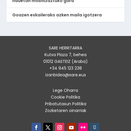
hauetan mobilizaztuko gara
Goazen eskailerako azken maila igotzera
SARE HERRITARRA
Kutxa Plaza 7, behea
01012 GASTEIZ (Araba)
+34 945 123 238
izanbidea@sare.eus
Lege Oharra
Cookie Politika
Pribatutasun Politika
Zozketaren oinarriak