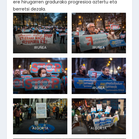
ere hirugarren gradurako progresioa aztertu eta
berretsi dezala.
IRUÑEA
IRUÑEA
IRUÑEA
IRUÑEA
ALGORTA
ALGORTA