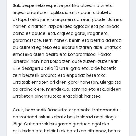
Salbuespeneko espetxe politika atzean utzi eta
legedi arruntaren aplikaziorantz doan aldaketa
oztopatzeko jarrera argiaren aurrean gaude. Jarrera
horren oinarrian irizpide ideologikoak eta politikoak
baino ez daude, eta, argi eta garbi, iraganera
garamatzate. Herri honek, behin eta berriro adierazi
du aurrera egiteko eta elkarbizitzaren alde urratsak
emateko duen desira eta konpromisoa. Halako
jarrerak, nahi hori kolpatzen dute zuzen-zuzenean.
ETA desagertu zela 10 urte igaro eta, alde batetik
zein bestetik arduraz eta enpatiaz betetako
urratsak ematen ari diren garai honetan, ulergaitza
da oraindik ere, mendekua, samina eta eskubideen
urraketan oinarritutako erabakiak hartzea.
Gaur, hemendik Basauriko espetxeko tratamendu-
batzordeari eskari zehatz hau helarazi nahi diogu:
Iñigo Gutierrezek hirugarren graduan egoteko
eskubidea eta baldintzak betetzen dituenez, berriro