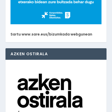
Sartu www.sare.eus/bizumkada webgunean
AZKEN OSTIRALA