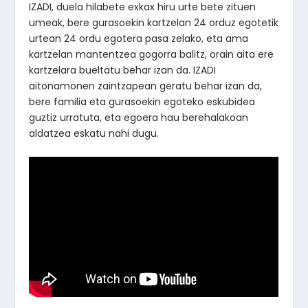
IZADI, duela hilabete exkax hiru urte bete zituen
umeak, bere gurasoekin kartzelan 24 orduz egotetik
urtean 24 ordu egotera pasa zelako, eta ama
kartzelan mantentzea gogorra balitz, orain aita ere
kartzelara bueltatu behar izan da. IZADI
aitonamonen zaintzapean geratu behar izan da,
bere familia eta gurasoekin egoteko eskubidea
guztiz urratuta, eta egoera hau berehalakoan
aldatzea eskatu nahi dugu.