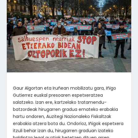
Gaur Algortan eta Iruñean mobilizatu gara, Iñigo
Gutierrez euskal presoaren espetxeratzea
salatzeko. Izan ere, kartzelako tratamendu-
batzordeak hirugarren gradua emateko erabakia
hartu ondoren, Auzitegi Nazionaleko Fiskaltzak
erabakia atzera bota du. Ondorioz, Iñigok espetxera
itzuli behar izan du, hirugarren graduan izateko
baldintza legal guztiak betetzen dituen arren.