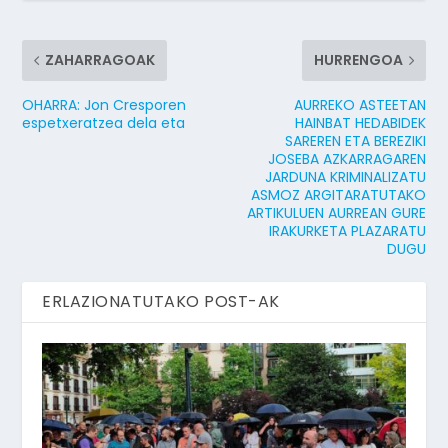
ZAHARRAGOAK
HURRENGOA
OHARRA: Jon Cresporen
AURREKO ASTEETAN
espetxeratzea dela eta
HAINBAT HEDABIDEK
SAREREN ETA BEREZIKI
JOSEBA AZKARRAGAREN
JARDUNA KRIMINALIZATU
ASMOZ ARGITARATUTAKO
ARTIKULUEN AURREAN GURE
IRAKURKETA PLAZARATU
DUGU
ERLAZIONATUTAKO POST-AK