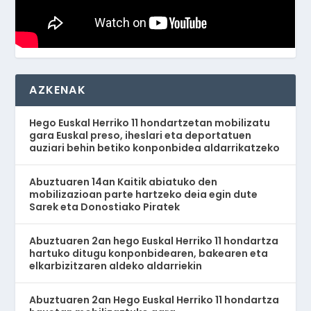
AZKENAK
Hego Euskal Herriko 11 hondartzetan mobilizatu
gara Euskal preso, iheslari eta deportatuen
auziari behin betiko konponbidea aldarrikatzeko
Abuztuaren 14an Kaitik abiatuko den
mobilizazioan parte hartzeko deia egin dute
Sarek eta Donostiako Piratek
Abuztuaren 2an hego Euskal Herriko 11 hondartza
hartuko ditugu konponbidearen, bakearen eta
elkarbizitzaren aldeko aldarriekin
Abuztuaren 2an Hego Euskal Herriko 11 hondartza