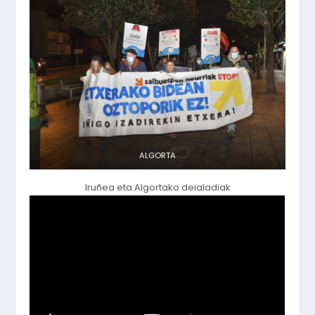
ALGORTA
Iruñea eta Algortako deialadiak