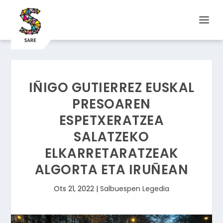
IÑIGO GUTIERREZ EUSKAL
PRESOAREN
ESPETXERATZEA
SALATZEKO
ELKARRETARATZEAK
ALGORTA ETA IRUÑEAN
Ots 21, 2022
|
Salbuespen Legedia