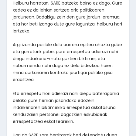
Helburu horretan, SARE batzeko baino ez dago. Gure
xedea ez da lehian sartzea arlo politikoaren
jardunean. Badakigu zein den gure jardun-eremua,
eta hor beti izango dute gure laguntza, helburu hori
lortzeko.
Argi izanda posible dela aurrera egitea ahaztu gabe
eta gorrotorik gabe, gure errespetua adierazi nahi
diegu indarkeria-mota guztien biktimei, eta
nabarmendu nahi dugu ez dela bidezkoa haien
mina aurkariaren kontrako jaurtigai politiko gisa
erabiltzea.
Eta errespetu hori adierazi nahi diegu bateragarria
delako gure herrian jasandako edozein
indarkeriaren biktimekiko errespetua askatasuna
kendu zaien pertsonei dagozkien eskubideak
errespetatzea eskatzearekin.
Hori da SARE sare herritarrak beti defendatu duen