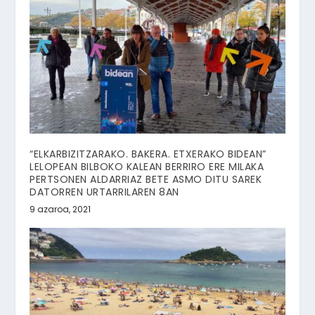
“ELKARBIZITZARAKO. BAKERA. ETXERAKO BIDEAN”
LELOPEAN BILBOKO KALEAN BERRIRO ERE MILAKA
PERTSONEN ALDARRIAZ BETE ASMO DITU SAREK
DATORREN URTARRILAREN 8AN
9 azaroa, 2021