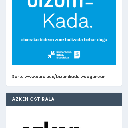
Sartu www.sare.eus/bizumkada webgunean
AZKEN OSTIRALA