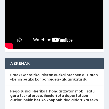
AZKENAK
Sarek Gasteizko jaietan euskal presoen auziaren
«behin betiko konponbidea» aldarrikatu du
Hego Euskal Herriko 11 hondartzetan mobilizatu
gara Euskal preso, iheslari eta deportatuen
auziari behin betiko konponbidea aldarrikatzeko