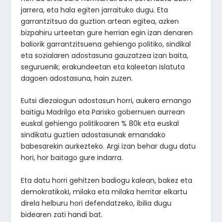
jarrera, eta hala egiten jarraituko dugu. Eta
garrantzitsua da guztion artean egitea, azken
bizpahiru urteetan gure herrian egin izan denaren
baliorik garrantzitsuena gehiengo politiko, sindikal
eta sozialaren adostasuna gauzatzea izan baita,
seguruenik; erakundeetan eta kaleetan islatuta
dagoen adostasuna, hain zuzen.
Eutsi diezaiogun adostasun horri, aukera emango
baitigu Madrilgo eta Parisko gobernuen aurrean
euskal gehiengo politikoaren % 80k eta euskal
sindikatu guztien adostasunak emandako
babesarekin aurkezteko. Argi izan behar dugu datu
hori, hor baitago gure indarra.
Eta datu horri gehitzen badiogu kalean, bakez eta
demokratikoki, milaka eta milaka herritar elkartu
direla helburu hori defendatzeko, ibilia dugu
bidearen zati handi bat.