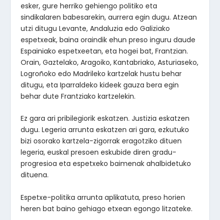
esker, gure herriko gehiengo politiko eta
sindikalaren babesarekin, aurrera egin dugu. Atzean
utzi ditugu Levante, Andaluzia edo Galiziako
espetxeak, baina oraindik ehun preso inguru daude
Espainiako espetxeetan, eta hogei bat, Frantzian.
Orain, Gaztelako, Aragoiko, Kantabriako, Asturiaseko,
Logroñoko edo Madrileko kartzelak hustu behar
ditugu, eta Iparraldeko kideek gauza bera egin
behar dute Frantziako kartzelekin.
Ez gara ari pribilegiorik eskatzen. Justizia eskatzen
dugu. Legeria arrunta eskatzen ari gara, ezkutuko
bizi osorako kartzela-zigorrak eragotziko dituen
legeria, euskal presoen eskubide diren gradu-
progresioa eta espetxeko baimenak ahalbidetuko
dituena.
Espetxe-politika arrunta aplikatuta, preso horien
heren bat baino gehiago etxean egongo litzateke.