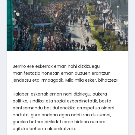
Berriro ere eskerrak eman nahi dizkizuegu
manifestazio honetan eman duzuen erantzun
jendetsu eta irmoagatik. Mila mila esker, bihotzez!!
Halaber, eskerrak eman nahi dizkiegu, aukera
politiko, sindikal eta sozial ezberdinetatik, beste
pentsamendu bat dutenekiko errespetua oinarri
hartuta, gure ondoan egon nahi izan duzuenoi,
gurekin batera bizikidetzaren bidean aurrera
egiteko beharra aldarrikatzeko.