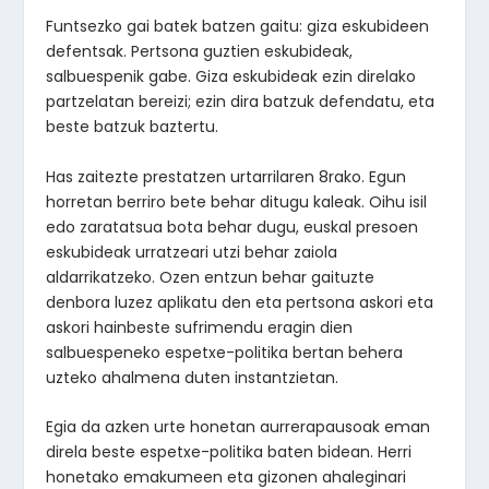
Funtsezko gai batek batzen gaitu: giza eskubideen
defentsak. Pertsona guztien eskubideak,
salbuespenik gabe. Giza eskubideak ezin direlako
partzelatan bereizi; ezin dira batzuk defendatu, eta
beste batzuk baztertu.
Has zaitezte prestatzen urtarrilaren 8rako. Egun
horretan berriro bete behar ditugu kaleak. Oihu isil
edo zaratatsua bota behar dugu, euskal presoen
eskubideak urratzeari utzi behar zaiola
aldarrikatzeko. Ozen entzun behar gaituzte
denbora luzez aplikatu den eta pertsona askori eta
askori hainbeste sufrimendu eragin dien
salbuespeneko espetxe-politika bertan behera
uzteko ahalmena duten instantzietan.
Egia da azken urte honetan aurrerapausoak eman
direla beste espetxe-politika baten bidean. Herri
honetako emakumeen eta gizonen ahaleginari