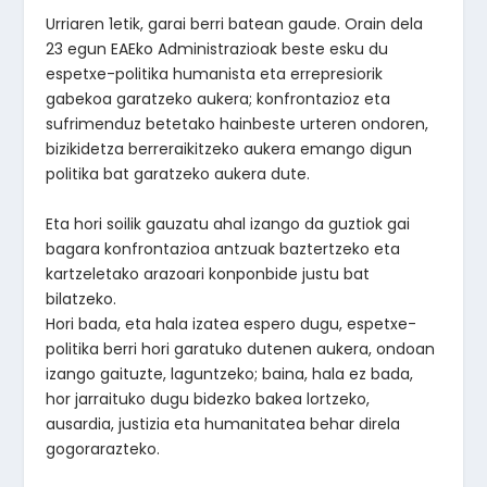
Urriaren 1etik, garai berri batean gaude. Orain dela
23 egun EAEko Administrazioak beste esku du
espetxe-politika humanista eta errepresiorik
gabekoa garatzeko aukera; konfrontazioz eta
sufrimenduz betetako hainbeste urteren ondoren,
bizikidetza berreraikitzeko aukera emango digun
politika bat garatzeko aukera dute.
Eta hori soilik gauzatu ahal izango da guztiok gai
bagara konfrontazioa antzuak baztertzeko eta
kartzeletako arazoari konponbide justu bat
bilatzeko.
Hori bada, eta hala izatea espero dugu, espetxe-
politika berri hori garatuko dutenen aukera, ondoan
izango gaituzte, laguntzeko; baina, hala ez bada,
hor jarraituko dugu bidezko bakea lortzeko,
ausardia, justizia eta humanitatea behar direla
gogorarazteko.