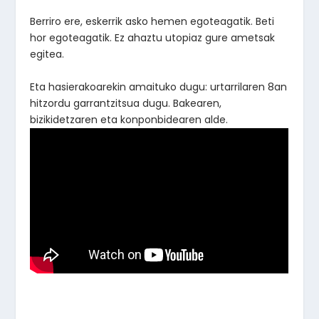
Berriro ere, eskerrik asko hemen egoteagatik. Beti
hor egoteagatik. Ez ahaztu utopiaz gure ametsak
egitea.
Eta hasierakoarekin amaituko dugu: urtarrilaren 8an
hitzordu garrantzitsua dugu. Bakearen,
bizikidetzaren eta konponbidearen alde.