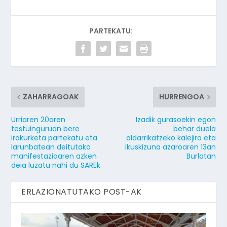
PARTEKATU:
ZAHARRAGOAK
HURRENGOA
Urriaren 20aren
Izadik gurasoekin egon
testuinguruan bere
behar duela
irakurketa partekatu eta
aldarrikatzeko kalejira eta
larunbatean deitutako
ikuskizuna azaroaren 13an
manifestazioaren azken
Burlatan
deia luzatu nahi du SAREk
ERLAZIONATUTAKO POST-AK