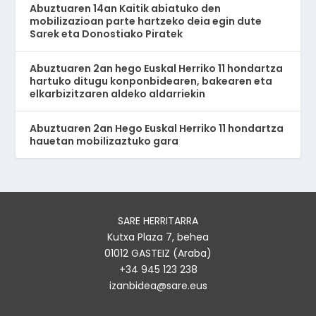
Abuztuaren 14an Kaitik abiatuko den
mobilizazioan parte hartzeko deia egin dute
Sarek eta Donostiako Piratek
Abuztuaren 2an hego Euskal Herriko 11 hondartza
hartuko ditugu konponbidearen, bakearen eta
elkarbizitzaren aldeko aldarriekin
Abuztuaren 2an Hego Euskal Herriko 11 hondartza
hauetan mobilizaztuko gara
SARE HERRITARRA
Kutxa Plaza 7, behea
01012 GASTEIZ (Araba)
+34 945 123 238
izanbidea@sare.eus