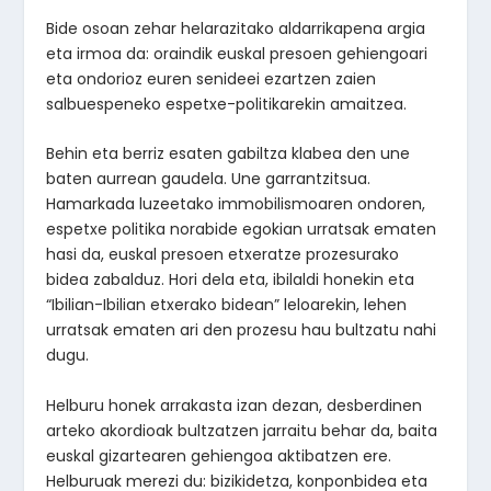
Bide osoan zehar helarazitako aldarrikapena argia
eta irmoa da: oraindik euskal presoen gehiengoari
eta ondorioz euren senideei ezartzen zaien
salbuespeneko espetxe-politikarekin amaitzea.
Behin eta berriz esaten gabiltza klabea den une
baten aurrean gaudela. Une garrantzitsua.
Hamarkada luzeetako immobilismoaren ondoren,
espetxe politika norabide egokian urratsak ematen
hasi da, euskal presoen etxeratze prozesurako
bidea zabalduz. Hori dela eta, ibilaldi honekin eta
“Ibilian-Ibilian etxerako bidean” leloarekin, lehen
urratsak ematen ari den prozesu hau bultzatu nahi
dugu.
Helburu honek arrakasta izan dezan, desberdinen
arteko akordioak bultzatzen jarraitu behar da, baita
euskal gizartearen gehiengoa aktibatzen ere.
Helburuak merezi du: bizikidetza, konponbidea eta