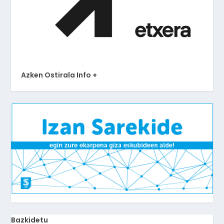
Azken Ostirala Info +
Bazkidetu