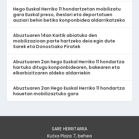
Hego Euskal Herriko 11 hondartzetan mobilizatu
gara Euskal preso, iheslari eta deportatuen
auziari behin betiko konponbidea aldarrikatzeko
Abuztuaren 14an Kaitik abiatuko den
mobilizazioan parte hartzeko deia egin dute
Sarek eta Donostiako Piratek
Abuztuaren 2an hego Euskal Herriko 11 hondartza
hartuko ditugu konponbidearen, bakearen eta
elkarbizitzaren aldeko aldarriekin
Abuztuaren 2an Hego Euskal Herriko 11 hondartza
hauetan mobilizaztuko gara
SARE HERRITARRA
Kutxa Plaza 7, behea