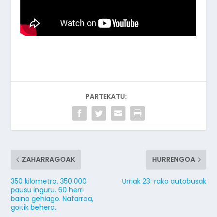
PARTEKATU:
ZAHARRAGOAK
HURRENGOA
350 kilometro. 350.000
Urriak 23-rako autobusak
pausu inguru. 60 herri
baino gehiago. Nafarroa,
goitik behera.