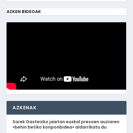
AZKEN BIDEOAK
AZKENAK
Sarek Gasteizko jaietan euskal presoen auziaren
«behin betiko konponbidea» aldarrikatu du