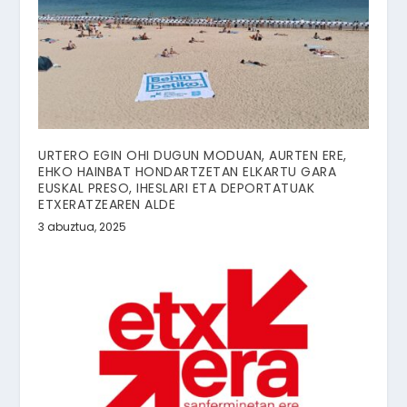
URTERO EGIN OHI DUGUN MODUAN, AURTEN ERE,
EHKO HAINBAT HONDARTZETAN ELKARTU GARA
EUSKAL PRESO, IHESLARI ETA DEPORTATUAK
ETXERATZEAREN ALDE
3 abuztua, 2025