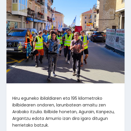
Hiru eguneko ibilaldiaren eta 195 kilometroko
ibilbidearen ondoren, larunbatean amaitu zen
Arabako itzulia. Ibilbide honetan, Agurain, Kanpezu,
Argantzu edota Amurrio izan dira igaro ditugun
herrietako batzuk.