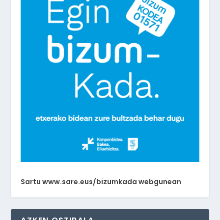
Sartu www.sare.eus/bizumkada webgunean