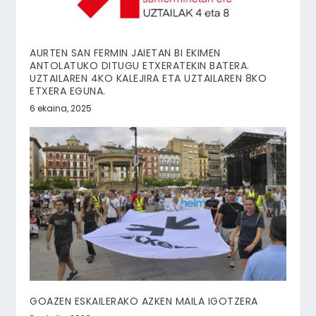
AURTEN SAN FERMIN JAIETAN BI EKIMEN
ANTOLATUKO DITUGU ETXERATEKIN BATERA.
UZTAILAREN 4KO KALEJIRA ETA UZTAILAREN 8KO
ETXERA EGUNA.
6 ekaina, 2025
GOAZEN ESKAILERAKO AZKEN MAILA IGOTZERA