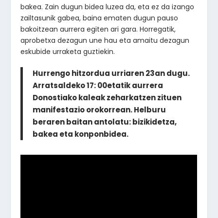
bakea. Zain dugun bidea luzea da, eta ez da izango
zailtasunik gabea, baina ematen dugun pauso
bakoitzean aurrera egiten ari gara. Horregatik,
aprobetxa dezagun une hau eta amaitu dezagun
eskubide urraketa guztiekin.
Hurrengo hitzordua urriaren 23an dugu.
Arratsaldeko 17: 00etatik aurrera
Donostiako kaleak zeharkatzen zituen
manifestazio orokorrean. Helburu
beraren baitan antolatu: bizikidetza,
bakea eta konponbidea.