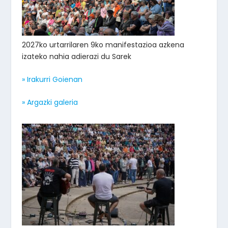
2027ko urtarrilaren 9ko manifestazioa azkena
izateko nahia adierazi du Sarek
» Irakurri Goienan
» Argazki galeria