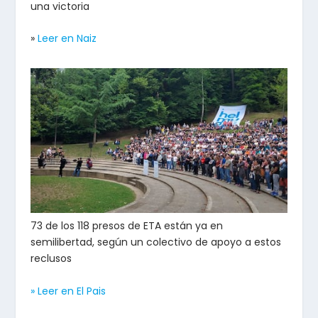
una victoria
»
Leer en Naiz
73 de los 118 presos de ETA están ya en
semilibertad, según un colectivo de apoyo a estos
reclusos
» Leer en El Pais