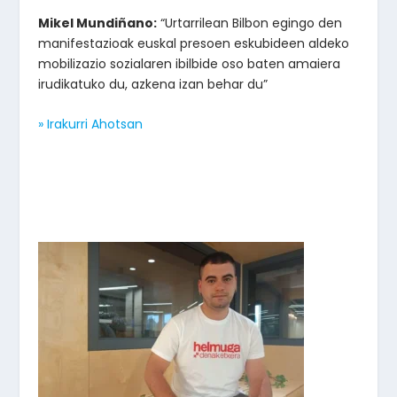
Mikel Mundiñano:
“Urtarrilean Bilbon egingo den
manifestazioak euskal presoen eskubideen aldeko
mobilizazio sozialaren ibilbide oso baten amaiera
irudikatuko du, azkena izan behar du”
» Irakurri Ahotsan