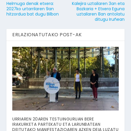
Helmuga denak etxera:
Kalejira uztailaren 3an eta
2027ko urtarrilaren 9an
Bazkaria + Etxera Eguna
hitzordua bat dugu Bilbon
uztailaren 8an antolatu
ditugu Iruñean
ERLAZIONATUTAKO POST-AK
URRIAREN 20AREN TESTUINGURUAN BERE
IRAKURKETA PARTEKATU ETA LARUNBATEAN
DEITUTAKO MANIFESTAZIOAREN AZKEN DEIA LUZATU