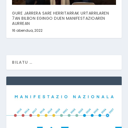
GURE JARRERA SARE HERRITARRAK URTARRILAREN
7AN BILBON EGINGO DUEN MANIFESTAZIOAREN
AURREAN
16 abendua, 2022