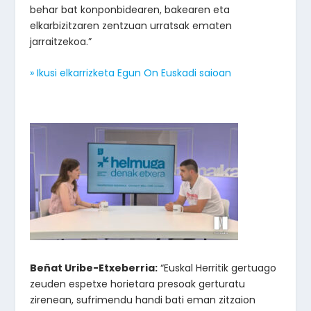
behar bat konponbidearen, bakearen eta
elkarbizitzaren zentzuan urratsak ematen
jarraitzekoa.”
» Ikusi elkarrizketa Egun On Euskadi saioan
Beñat Uribe-Etxeberria:
“Euskal Herritik gertuago
zeuden espetxe horietara presoak gerturatu
zirenean, sufrimendu handi bati eman zitzaion