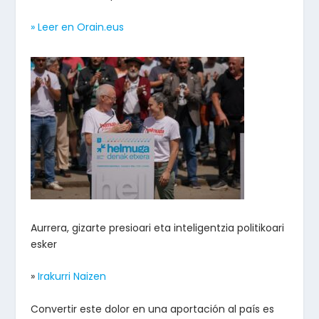
» Leer en Orain.eus
Aurrera, gizarte presioari eta inteligentzia politikoari
esker
»
Irakurri Naizen
Convertir este dolor en una aportación al país es