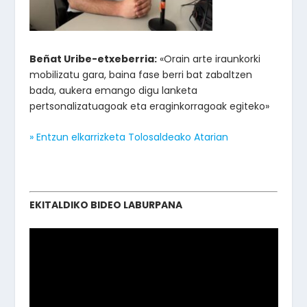
Beñat Uribe-etxeberria:
«Orain arte iraunkorki
mobilizatu gara, baina fase berri bat zabaltzen
bada, aukera emango digu lanketa
pertsonalizatuagoak eta eraginkorragoak egiteko»
» Entzun elkarrizketa Tolosaldeako Atarian
EKITALDIKO BIDEO LABURPANA