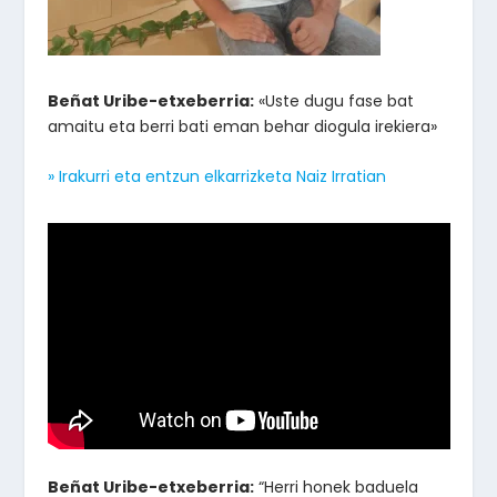
Beñat Uribe-etxeberria:
«Uste dugu fase bat
amaitu eta berri bati eman behar diogula irekiera»
» Irakurri eta entzun elkarrizketa Naiz Irratian
Beñat Uribe-etxeberria:
“Herri honek baduela