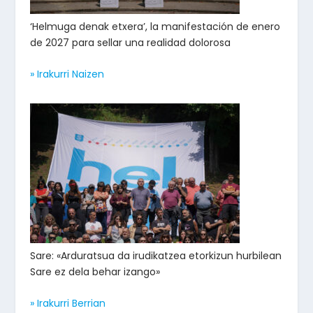
‘Helmuga denak etxera’, la manifestación de enero
de 2027 para sellar una realidad dolorosa
» Irakurri Naizen
Sare: «Arduratsua da irudikatzea etorkizun hurbilean
Sare ez dela behar izango»
» Irakurri Berrian