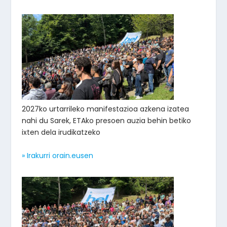
2027ko urtarrileko manifestazioa azkena izatea
nahi du Sarek, ETAko presoen auzia behin betiko
ixten dela irudikatzeko
» Irakurri orain.eusen