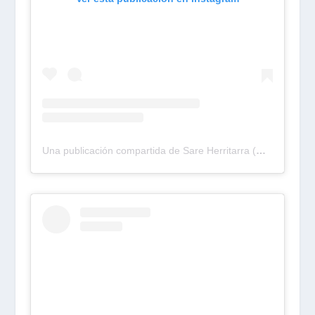
Una publicación compartida de Sare Herritarra (@sareherritarra)