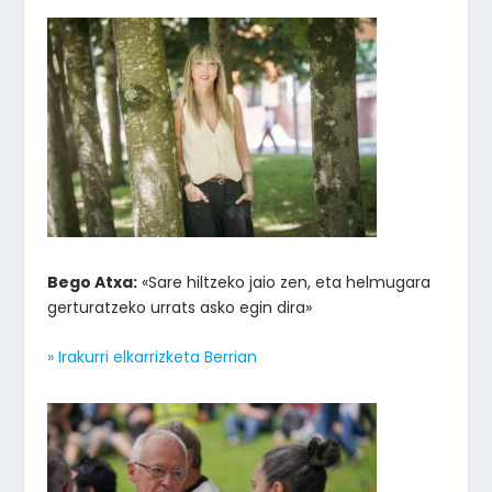
Bego Atxa:
«Sare hiltzeko jaio zen, eta helmugara
gerturatzeko urrats asko egin dira»
» Irakurri elkarrizketa Berrian