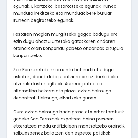
egunak. Elkartzeko, besarkatzeko egunak, Iruñea
mundura irekitzeko eta munduak bere buruari
Iruñean begiratzeko egunak.
Festaren magian murgiltzeko gogoa badugu ere,
ezin dugu ahaztu urtetako gatazkaren ondoren
oraindik orain konpondu gabeko ondorioak ditugula
konpontzeko.
San Ferminetako momentu bat irudikatu dugu
askotan; denok dakigu entzierroan ez duela balio
atzeraka laster egiteak. Aurrera joatea da
alternatiba bakarra eta plaza, azken helmuga
denontzat. Helmuga, elkartzeko gunea.
Gure azken helmuga bada preso eta erbesteraturik
gabeko San Ferminak ospatzea, baina presoen
etxeratzea modu artifizialean mantsotzeko oraindik
salbuespenez baliatzen den espetxe politikak