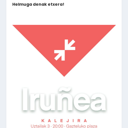
Helmuga denak etxera!