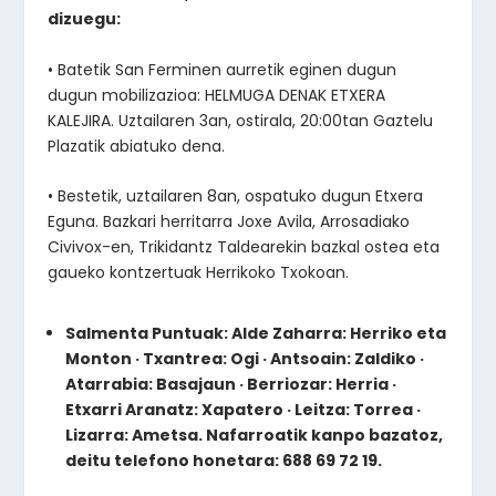
dizuegu:
• Batetik San Ferminen aurretik eginen dugun
dugun mobilizazioa: HELMUGA DENAK ETXERA
KALEJIRA. Uztailaren 3an, ostirala, 20:00tan Gaztelu
Plazatik abiatuko dena.
• Bestetik, uztailaren 8an, ospatuko dugun Etxera
Eguna. Bazkari herritarra Joxe Avila, Arrosadiako
Civivox-en, Trikidantz Taldearekin bazkal ostea eta
gaueko kontzertuak Herrikoko Txokoan.
Salmenta Puntuak: Alde Zaharra: Herriko eta
Monton · Txantrea: Ogi · Antsoain: Zaldiko ·
Atarrabia: Basajaun · Berriozar: Herria ·
Etxarri Aranatz: Xapatero · Leitza: Torrea ·
Lizarra: Ametsa. Nafarroatik kanpo bazatoz,
deitu telefono honetara: 688 69 72 19.