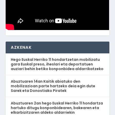
AZKENAK
Hego Euskal Herriko 11 hondartzetan mobilizatu
gara Euskal preso, iheslari eta deportatuen
auziari behin betiko konponbidea aldarrikatzeko
Abuztuaren 14an Kaitik abiatuko den
mobilizazioan parte hartzeko deia egin dute
Sarek eta Donostiako Piratek
Abuztuaren 2an hego Euskal Herriko 11 hondartza
hartuko ditugu konponbidearen, bakearen eta
elkarbizitzaren aldeko aldarriekin