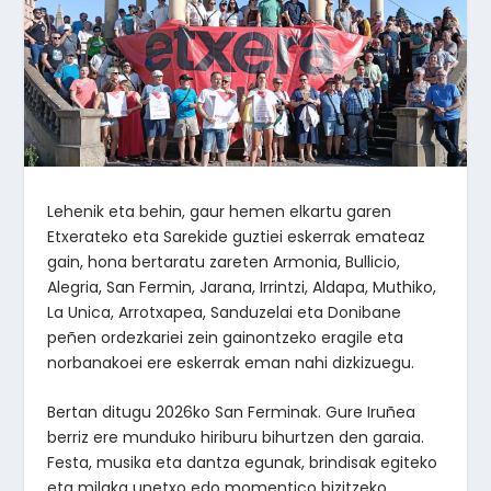
Lehenik eta behin, gaur hemen elkartu garen
Etxerateko eta Sarekide guztiei eskerrak emateaz
gain, hona bertaratu zareten Armonia, Bullicio,
Alegria, San Fermin, Jarana, Irrintzi, Aldapa, Muthiko,
La Unica, Arrotxapea, Sanduzelai eta Donibane
peñen ordezkariei zein gainontzeko eragile eta
norbanakoei ere eskerrak eman nahi dizkizuegu.
Bertan ditugu 2026ko San Ferminak. Gure Iruñea
berriz ere munduko hiriburu bihurtzen den garaia.
Festa, musika eta dantza egunak, brindisak egiteko
eta milaka unetxo edo momentico bizitzeko