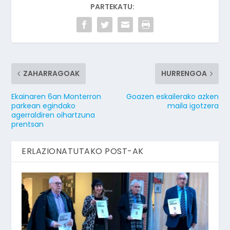
PARTEKATU:
ZAHARRAGOAK
HURRENGOA
Ekainaren 6an Monterron
Goazen eskailerako azken
parkean egindako
maila igotzera
agerraldiren oihartzuna
prentsan
ERLAZIONATUTAKO POST-AK