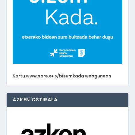
Sartu www.sare.eus/bizumkada webgunean
AZKEN OSTIRALA