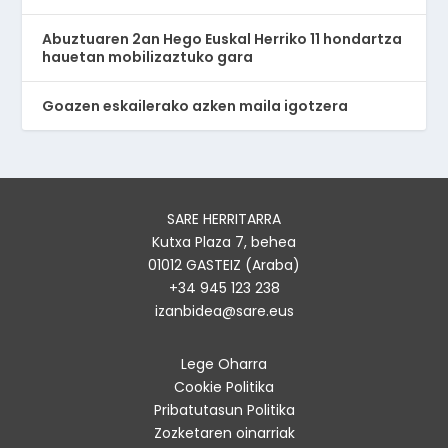
Abuztuaren 2an Hego Euskal Herriko 11 hondartza
hauetan mobilizaztuko gara
Goazen eskailerako azken maila igotzera
SARE HERRITARRA
Kutxa Plaza 7, behea
01012 GASTEIZ (Araba)
+34 945 123 238
izanbidea@sare.eus
Lege Oharra
Cookie Politika
Pribatutasun Politika
Zozketaren oinarriak