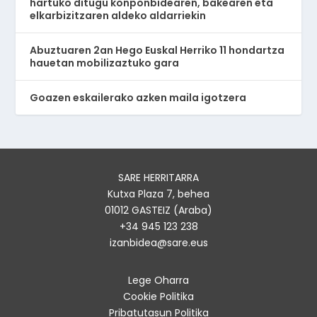
hartuko ditugu konponbidearen, bakearen eta
elkarbizitzaren aldeko aldarriekin
Abuztuaren 2an Hego Euskal Herriko 11 hondartza
hauetan mobilizaztuko gara
Goazen eskailerako azken maila igotzera
SARE HERRITARRA
Kutxa Plaza 7, behea
01012 GASTEIZ (Araba)
+34 945 123 238
izanbidea@sare.eus
Lege Oharra
Cookie Politika
Pribatutasun Politika