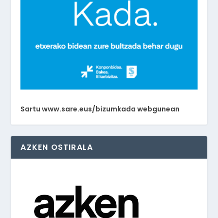
Sartu www.sare.eus/bizumkada webgunean
AZKEN OSTIRALA