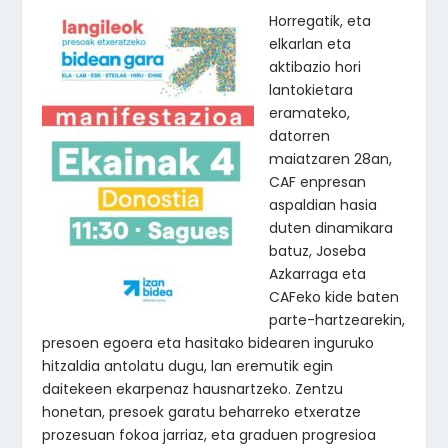
Horregatik, eta
elkarlan eta
aktibazio hori
lantokietara
eramateko,
datorren
maiatzaren 28an,
CAF enpresan
aspaldian hasia
duten dinamikara
batuz, Joseba
Azkarraga eta
CAFeko kide baten
parte-hartzearekin,
presoen egoera eta hasitako bidearen inguruko
hitzaldia antolatu dugu, lan eremutik egin
daitekeen ekarpenaz hausnartzeko. Zentzu
honetan, presoek garatu beharreko etxeratze
prozesuan fokoa jarriaz, eta graduen progresioa