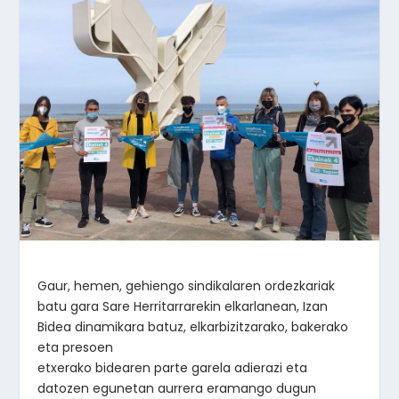
Gaur, hemen, gehiengo sindikalaren ordezkariak
batu gara Sare Herritarrarekin elkarlanean, Izan
Bidea dinamikara batuz, elkarbizitzarako, bakerako
eta presoen
etxerako bidearen parte garela adierazi eta
datozen egunetan aurrera eramango dugun