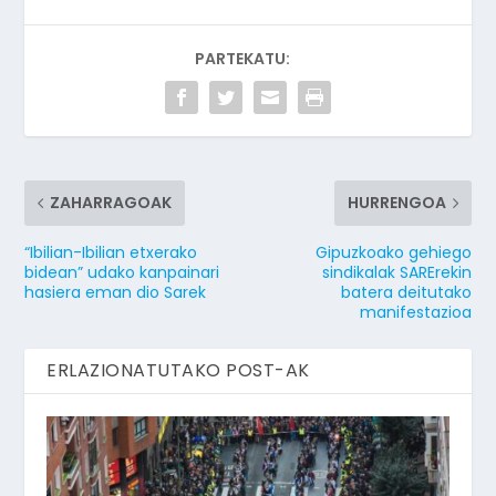
PARTEKATU:
ZAHARRAGOAK
HURRENGOA
“Ibilian-Ibilian etxerako
Gipuzkoako gehiego
bidean” udako kanpainari
sindikalak SARErekin
hasiera eman dio Sarek
batera deitutako
manifestazioa
ERLAZIONATUTAKO POST-AK