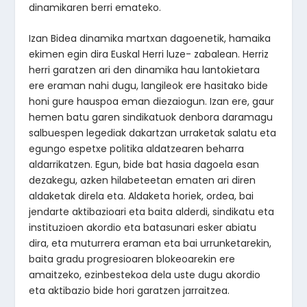
dinamikaren berri emateko.
Izan Bidea dinamika martxan dagoenetik, hamaika
ekimen egin dira Euskal Herri luze- zabalean. Herriz
herri garatzen ari den dinamika hau lantokietara
ere eraman nahi dugu, langileok ere hasitako bide
honi gure hauspoa eman diezaiogun. Izan ere, gaur
hemen batu garen sindikatuok denbora daramagu
salbuespen legediak dakartzan urraketak salatu eta
egungo espetxe politika aldatzearen beharra
aldarrikatzen. Egun, bide bat hasia dagoela esan
dezakegu, azken hilabeteetan ematen ari diren
aldaketak direla eta. Aldaketa horiek, ordea, bai
jendarte aktibazioari eta baita alderdi, sindikatu eta
instituzioen akordio eta batasunari esker abiatu
dira, eta muturrera eraman eta bai urrunketarekin,
baita gradu progresioaren blokeoarekin ere
amaitzeko, ezinbestekoa dela uste dugu akordio
eta aktibazio bide hori garatzen jarraitzea.