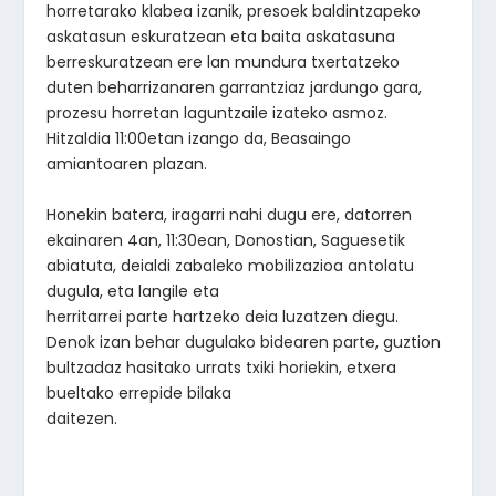
horretarako klabea izanik, presoek baldintzapeko
askatasun eskuratzean eta baita askatasuna
berreskuratzean ere lan mundura txertatzeko
duten beharrizanaren garrantziaz jardungo gara,
prozesu horretan laguntzaile izateko asmoz.
Hitzaldia 11:00etan izango da, Beasaingo
amiantoaren plazan.
Honekin batera, iragarri nahi dugu ere, datorren
ekainaren 4an, 11:30ean, Donostian, Saguesetik
abiatuta, deialdi zabaleko mobilizazioa antolatu
dugula, eta langile eta
herritarrei parte hartzeko deia luzatzen diegu.
Denok izan behar dugulako bidearen parte, guztion
bultzadaz hasitako urrats txiki horiekin, etxera
bueltako errepide bilaka
daitezen.