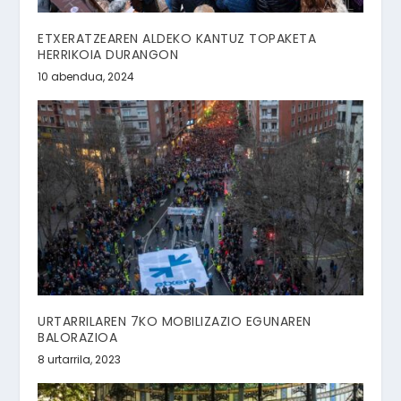
ETXERATZEAREN ALDEKO KANTUZ TOPAKETA
HERRIKOIA DURANGON
10 abendua, 2024
URTARRILAREN 7KO MOBILIZAZIO EGUNAREN
BALORAZIOA
8 urtarrila, 2023