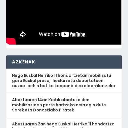
AZKENAK
Hego Euskal Herriko 11 hondartzetan mobilizatu
gara Euskal preso, iheslari eta deportatuen
auziari behin betiko konponbidea aldarrikatzeko
Abuztuaren 14an Kaitik abiatuko den
mobilizazioan parte hartzeko deia egin dute
Sarek eta Donostiako Piratek
Abuztuaren 2an hego Euskal Herriko 11 hondartza