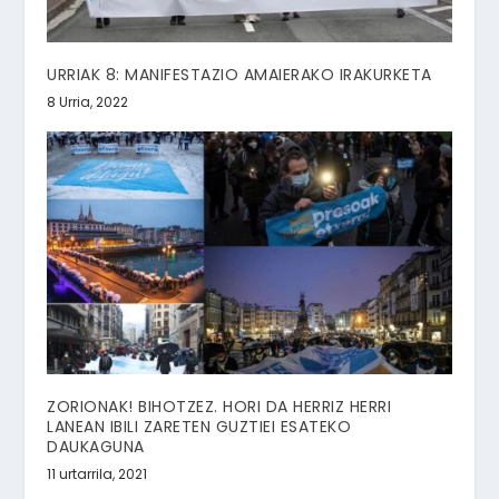
URRIAK 8: MANIFESTAZIO AMAIERAKO IRAKURKETA
8 Urria, 2022
ZORIONAK! BIHOTZEZ. HORI DA HERRIZ HERRI
LANEAN IBILI ZARETEN GUZTIEI ESATEKO
DAUKAGUNA
11 urtarrila, 2021