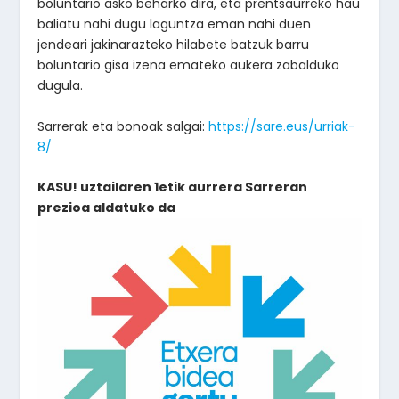
boluntario asko beharko dira, eta prentsaurreko hau
baliatu nahi dugu laguntza eman nahi duen
jendeari jakinarazteko hilabete batzuk barru
boluntario gisa izena emateko aukera zabalduko
dugula.
Sarrerak eta bonoak salgai:
https://sare.eus/urriak-
8/
KASU! uztailaren 1etik aurrera Sarreran
prezioa aldatuko da