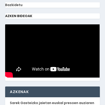
Bazkidetu
AZKEN BIDEOAK
AZKENAK
Sarek Gasteizko jaietan euskal presoen auziaren