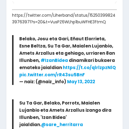
https://twitter.com/Liherband/status/15250399824
39763971?s=20&t=VusPZ6WLhp1buWFHE3ftmQ
Belako, Josu eta Gari, Eñaut Elorrieta,
Esne Beltza, Su Ta Gar, Maialen Lujanbio,
Amets Arzallus eta gehiago, urriaren 8an
Illunben,
#IzanBidea
dinamikari bukaera
emateko jaialdian
https://t.co/qlrlzpzNlQ
pic.twitter.com/rR43su5BnF
— naiz: (@naiz_info)
May 13, 2022
Su Ta Gar, Belako, Porrotx, Maialen
Lujanbio eta Amets Arzallus izango dira
Illunben, 'Izan Bidea'
jaialdian.
@sare_herritarra