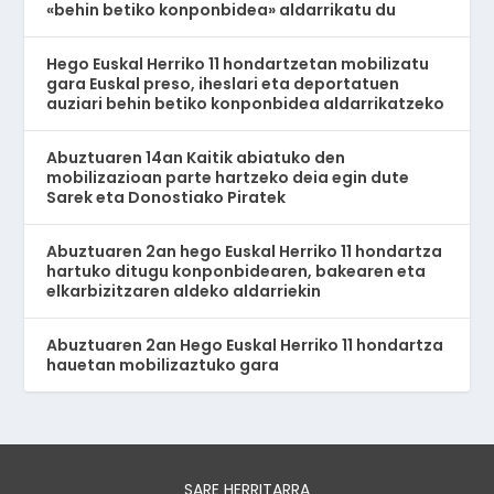
«behin betiko konponbidea» aldarrikatu du
Hego Euskal Herriko 11 hondartzetan mobilizatu
gara Euskal preso, iheslari eta deportatuen
auziari behin betiko konponbidea aldarrikatzeko
Abuztuaren 14an Kaitik abiatuko den
mobilizazioan parte hartzeko deia egin dute
Sarek eta Donostiako Piratek
Abuztuaren 2an hego Euskal Herriko 11 hondartza
hartuko ditugu konponbidearen, bakearen eta
elkarbizitzaren aldeko aldarriekin
Abuztuaren 2an Hego Euskal Herriko 11 hondartza
hauetan mobilizaztuko gara
SARE HERRITARRA