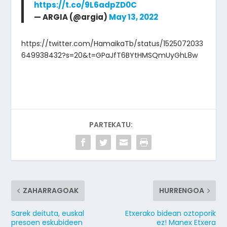
https://t.co/9L6adpZD0C
— ARGIA (@argia)
May 13, 2022
https://twitter.com/HamaikaTb/status/1525072033
649938432?s=20&t=GPaJfT6BYtHMSQmUyGhL8w
PARTEKATU:
ZAHARRAGOAK
HURRENGOA
Sarek deituta, euskal
Etxerako bidean oztoporik
presoen eskubideen
ez! Manex Etxera