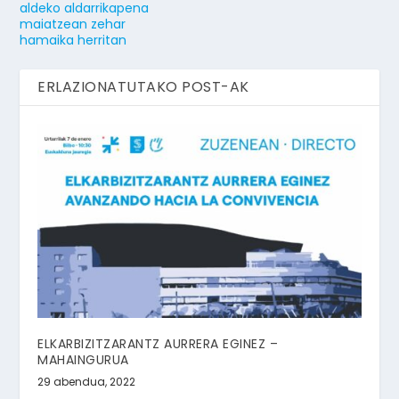
aldeko aldarrikapena
maiatzean zehar
hamaika herritan
ERLAZIONATUTAKO POST-AK
ELKARBIZITZARANTZ AURRERA EGINEZ –
MAHAINGURUA
29 abendua, 2022