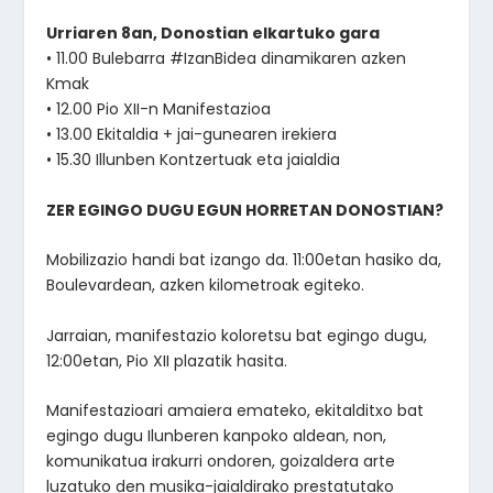
Urriaren 8an, Donostian elkartuko gara
• 11.00 Bulebarra #IzanBidea dinamikaren azken
Kmak
• 12.00 Pio XII-n Manifestazioa
• 13.00 Ekitaldia + jai-gunearen irekiera
• 15.30 Illunben Kontzertuak eta jaialdia
ZER EGINGO DUGU EGUN HORRETAN DONOSTIAN?
Mobilizazio handi bat izango da. 11:00etan hasiko da,
Boulevardean, azken kilometroak egiteko.
Jarraian, manifestazio koloretsu bat egingo dugu,
12:00etan, Pio XII plazatik hasita.
Manifestazioari amaiera emateko, ekitalditxo bat
egingo dugu Ilunberen kanpoko aldean, non,
komunikatua irakurri ondoren, goizaldera arte
luzatuko den musika-jaialdirako prestatutako