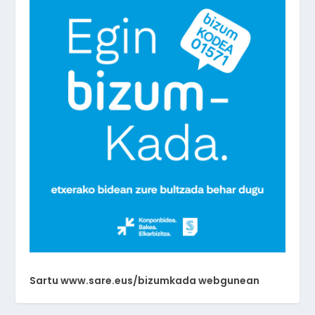
Sartu www.sare.eus/bizumkada webgunean