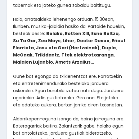
tabernak eta jateko gunea zabaldu baititugu.
Hala, arratsaldeko lehenengo orduan, 15:30ean,
Ilunben, musika-jaialdia hasiko da. Partaide hauekin,
besteak beste:
Belako, Rotten XIII, Esne Beltza,
Su Ta Gar, Zea Mays, Liher, Doctor Deseo, Eñaut
Elorrieta, Josu eta Gari (Hertzainak), Dupla,
McOnak, Trikidantz, Ttek elektrotxaranga,
Maialen Lujanbio, Amets Arzallus…
Gune bat egongo da txikienentzat ere, Porrotxekin
eta entretenimendurako bestelako jarduera
askorekin. Egun borobila izatea nahi dugu. Jarduera
ugarirekin. Adin guztietarako. Giro ona. Eta jateko
eta edateko aukera, bertan jarriko diren txosnetan.
Aldarrikapen-eguna izango da, baina jai-eguna ere.
Bateragarriak baitira. Zalantzarik gabe, halako egun
bat antolatzeko, jarduera guztiak bideratzeko,