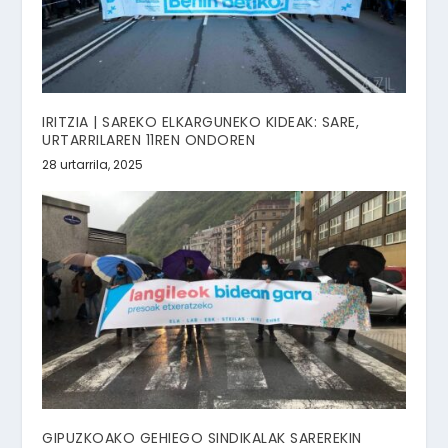
IRITZIA | SAREKO ELKARGUNEKO KIDEAK: SARE,
URTARRILAREN 11REN ONDOREN
28 urtarrila, 2025
GIPUZKOAKO GEHIEGO SINDIKALAK SAREREKIN