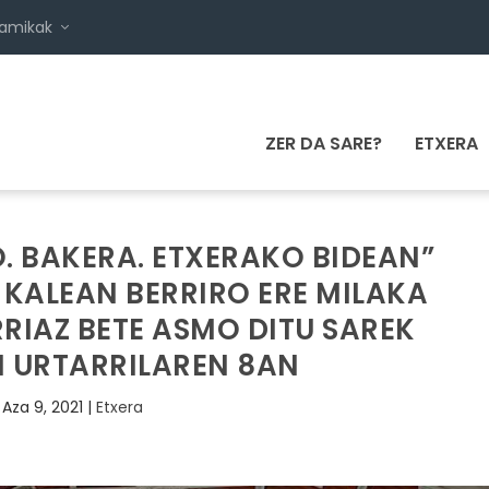
namikak
ZER DA SARE?
ETXERA
. BAKERA. ETXERAKO BIDEAN”
 KALEAN BERRIRO ERE MILAKA
RIAZ BETE ASMO DITU SAREK
 URTARRILAREN 8AN
Aza 9, 2021
|
Etxera