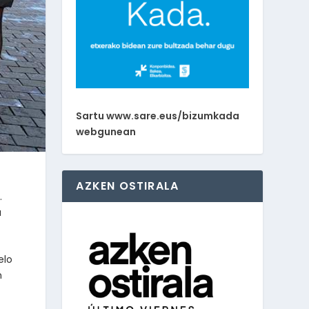
Sartu www.sare.eus/bizumkada
webgunean
AZKEN OSTIRALA
.
u
elo
n