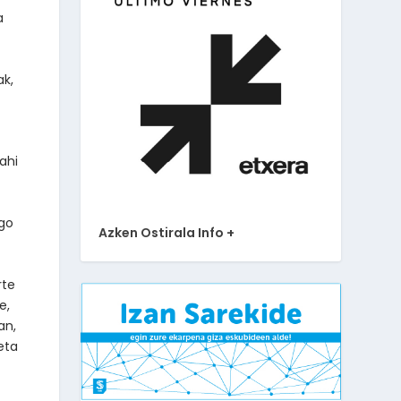
a
ak,
ahi
ngo
Azken Ostirala Info +
rte
e,
an,
eta