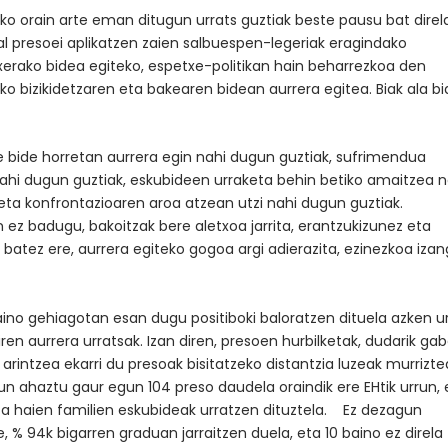
ako orain arte eman ditugun urrats guztiak beste pausu bat direl
kal presoei aplikatzen zaien salbuespen-legeriak eragindako
xerako bidea egiteko, espetxe-politikan hain beharrezkoa den
o bizikidetzaren eta bakearen bidean aurrera egitea. Biak ala bi
e bide horretan aurrera egin nahi dugun guztiak, sufrimendua
ahi dugun guztiak, eskubideen urraketa behin betiko amaitzea n
eta konfrontazioaren aroa atzean utzi nahi dugun guztiak.
en ez badugu, bakoitzak bere aletxoa jarrita, erantzukizunez eta
, batez ere, aurrera egiteko gogoa argi adierazita, ezinezkoa iza
aino gehiagotan esan dugu positiboki baloratzen dituela azken u
ren aurrera urratsak. Izan diren, presoen hurbilketak, dudarik gab
rintzea ekarri du presoak bisitatzeko distantzia luzeak murrizte
n ahaztu gaur egun 104 preso daudela oraindik ere EHtik urrun, 
ta haien familien eskubideak urratzen dituztela. Ez dezagun
e, % 94k bigarren graduan jarraitzen duela, eta 10 baino ez direla