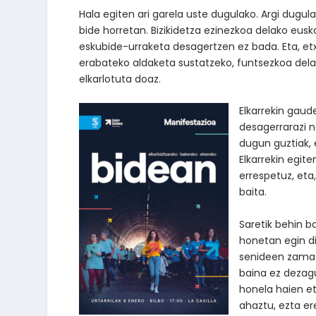
Hala egiten ari garela uste dugulako. Argi dugul
bide horretan. Bizikidetza ezinezkoa delako eus
eskubide-urraketa desagertzen ez bada. Eta, et
erabateko aldaketa sustatzeko, funtsezkoa delak
elkarlotuta doaz.
Elkarrekin gaud
desagerrarazi n
dugun guztiak, 
Elkarrekin egit
errespetuz, eta
baita.
Saretik behin b
honetan egin di
senideen zama a
baina ez dezagu
honela haien e
ahaztu, ezta er