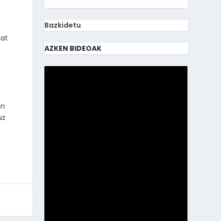
Bazkidetu
bat
AZKEN BIDEOAK
en
uz