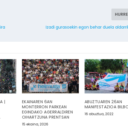
HURR
ira
Izadi gurasoekin egon behar duela aldarr
A |
EKAINAREN 6AN
ABUZTUAREN 26AN
MONTERRON PARKEAN
MANIFESTAZIOA BILB
EGINDAKO AGERRALDIREN
16 abuztua, 2022
A
OIHARTZUNA PRENTSAN
15 ekaina, 2026