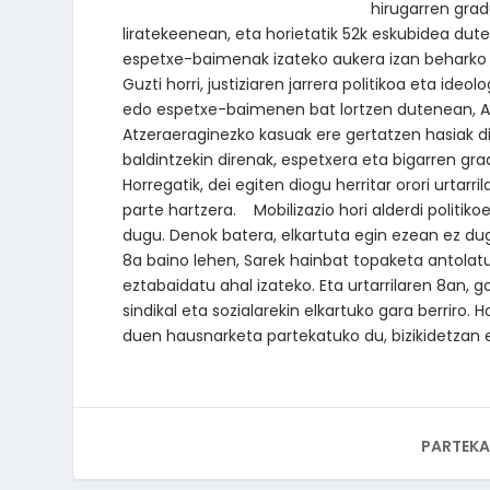
hirugarren gra
liratekeenean, eta horietatik 52k eskubidea du
espetxe-baimenak izateko aukera izan beharko 
Guzti horri, justiziaren jarrera politikoa eta id
edo espetxe-baimenen bat lortzen dutenean, ANk 
Atzeraeraginezko kasuak ere gertatzen hasiak dir
baldintzekin direnak, espetxera eta bigarren gr
Horregatik, dei egiten diogu herritar orori urtarr
parte hartzera. Mobilizazio hori alderdi politiko
dugu. Denok batera, elkartuta egin ezean ez dug
8a baino lehen, Sarek hainbat topaketa antolatuk
eztabaidatu ahal izateko. Eta urtarrilaren 8an, go
sindikal eta sozialarekin elkartuko gara berriro. 
duen hausnarketa partekatuko du, bizikidetzan e
PARTEKA