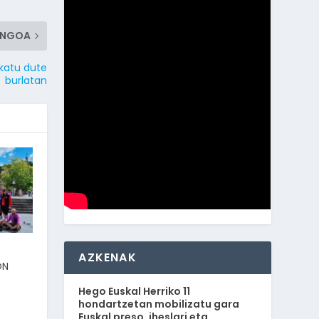
ENGOA
ikatu dute
burlatan
AZKENAK
ON
Hego Euskal Herriko 11
hondartzetan mobilizatu gara
Euskal preso, iheslari eta