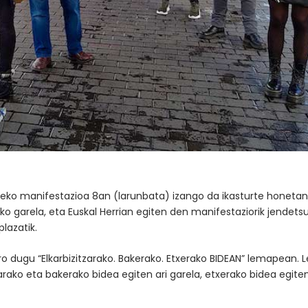
leko manifestazioa 8an (larunbata) izango da ikasturte honetan
liko garela, eta Euskal Herrian egiten den manifestaziorik jendets
lazatik.
o dugu “Elkarbizitzarako. Bakerako. Etxerako BIDEAN” lemapean. L
arako eta bakerako bidea egiten ari garela, etxerako bidea egite