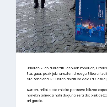
Urriaren 23an aurreratu genuen moduan, urtarri
Eta, gaur, pozik jakinarazten dizuegu Bilbora itzu
eta zabalena 17:00etan abiatuko dela La Casilla p
Aurten, milaka eta milaka pertsona biltzea esper
honekin adierazi nahi duguna zera da; bizikidetz
ari garela.