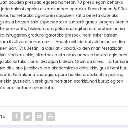
duan dauden presoak, egoera horretan 70 preso egon beharko
te jada baldintzapeko askatasunean egoteko. Preso horien % 90ek
luke, horretarako zigorraren dagokien zatia beteta dutelako.
eologizatua batzen zaio. Espetxeetako Juntatik gradu-progresioren 
errekurritu, blokeatu eta geldiarazi egiten ditu erabaki horiek.
a: hirugarren gradura igarotako presoak, horri esker kalean
adura itzultzera behartuaz. Hauek adibide batzuk baino ez dira.
ilaren 8an, 17: 00etan, la Casillatik abiatuko den manifestazioan
ekin, sindikatuekin, elkarteekin eta erakundeekin batera egin nahi
ulako lortuko. Jarrai dezagun bidean. Orain da unea. Urtarrilar
o ditu arlo juridikoko eta akademikoko adituekin, guzti honi bur
izetik, Euskalduna Jauregian, gure herriko ordezkaritza politiko,
Horiekin guztiekin, Sarek gure herriaren etorkizunari buruz egiten
ta errespetuan oinarrituta.
TU: