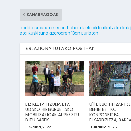
ZAHARRAGOAK
Izadik gurasoekin egon behar duela aldarrikatzeko kalej
eta ikuskizuna azaroaren 13an Burlatan
ERLAZIONATUTAKO POST-AK
BIZIKLETA ITZULIA ETA
U11 BILBO HITZARTZE
UDAKO HIRIBURUETAKO
BEHIN BETIKO
MOBILIZAZIOAK AURKEZTU
KONPONBIDEA,
DITU SAREK
ELKARBIZITZA, BAKE
6 ekaina, 2022
11 urtarrila, 2025