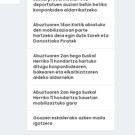
deportatuen auziari behin betiko
konponbidea aldarrikatzeko
Abuztuaren 14an Kaitik abiatuko
den mobilizazioan parte
hartzeko deia egin dute Sarek eta
Donostiako Piratek
Abuztuaren 2an hego Euskal
Herriko 11 hondartza hartuko
ditugu konponbidearen,
bakearen eta elkarbizitzaren
aldeko aldarriekin
Abuztuaren 2an Hego Euskal
Herriko 11 hondartza hauetan
mobilizaztuko gara
Goazen eskailerako azken maila
igotzera