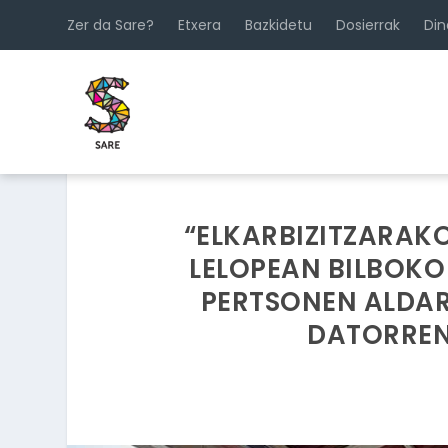
Zer da Sare?
Etxera
Bazkidetu
Dosierrak
Di
“ELKARBIZITZARAKO
LELOPEAN BILBOKO
PERTSONEN ALDAR
DATORREN