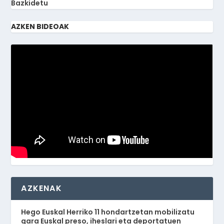
Bazkidetu
AZKEN BIDEOAK
AZKENAK
Hego Euskal Herriko 11 hondartzetan mobilizatu
gara Euskal preso, iheslari eta deportatuen