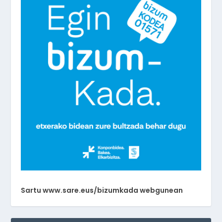
Sartu www.sare.eus/bizumkada webgunean