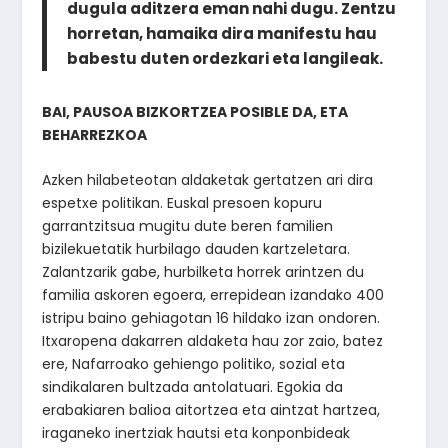
dugula aditzera eman nahi dugu. Zentzu
horretan, hamaika dira manifestu hau
babestu duten ordezkari eta langileak.
BAI, PAUSOA BIZKORTZEA POSIBLE DA, ETA
BEHARREZKOA
Azken hilabeteotan aldaketak gertatzen ari dira
espetxe politikan. Euskal presoen kopuru
garrantzitsua mugitu dute beren familien
bizilekuetatik hurbilago dauden kartzeletara.
Zalantzarik gabe, hurbilketa horrek arintzen du
familia askoren egoera, errepidean izandako 400
istripu baino gehiagotan 16 hildako izan ondoren.
Itxaropena dakarren aldaketa hau zor zaio, batez
ere, Nafarroako gehiengo politiko, sozial eta
sindikalaren bultzada antolatuari. Egokia da
erabakiaren balioa aitortzea eta aintzat hartzea,
iraganeko inertziak hautsi eta konponbideak