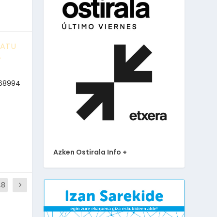
RATU
A
168994
Azken Ostirala Info +
48