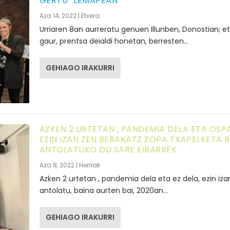
GERTU” LEMAPEAN
Aza 14, 2022
|
Etxera
Urriaren 8an aurreratu genuen Illunben, Donostian; e
gaur, prentsa deialdi honetan, berresten...
GEHIAGO IRAKURRI
AZKEN 2 URTETAN , PANDEMIA DELA ETA OSP
EZIN IZAN ZEN BERAKATZ ZOPA TXAPELKETA B
ANTOLATUKO DU SARE EIBARREK
Aza 8, 2022
|
Herriak
Azken 2 urtetan , pandemia dela eta ez dela, ezin iz
antolatu, baina aurten bai, 2020an...
GEHIAGO IRAKURRI