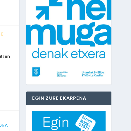
XE
atzen
EGIN ZURE EKARPENA
DEA