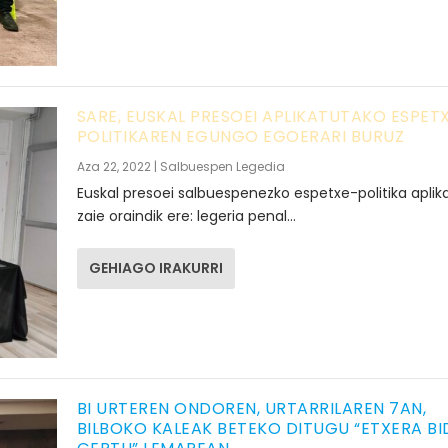
SARE, EUSKAL PRESOEI APLIKATUTAKO ESPET
POLITIKAREN EGUNGO EGOERARI BURUZ
Aza 22, 2022
|
Salbuespen Legedia
Euskal presoei salbuespenezko espetxe-politika aplik
zaie oraindik ere: legeria penal...
GEHIAGO IRAKURRI
BI URTEREN ONDOREN, URTARRILAREN 7AN,
BILBOKO KALEAK BETEKO DITUGU “ETXERA BI