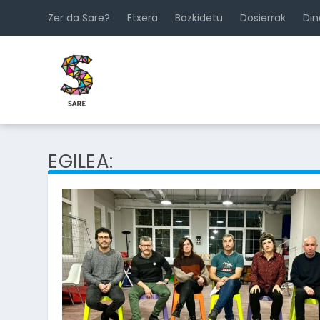
Zer da Sare?
Etxera
Bazkidetu
Dosierrak
Di
EGILEA: