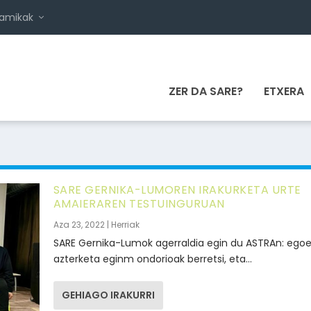
namikak
ZER DA SARE?
ETXERA
SARE GERNIKA-LUMOREN IRAKURKETA URTE
AMAIERAREN TESTUINGURUAN
Aza 23, 2022
|
Herriak
SARE Gernika-Lumok agerraldia egin du ASTRAn: ego
azterketa eginm ondorioak berretsi, eta...
GEHIAGO IRAKURRI