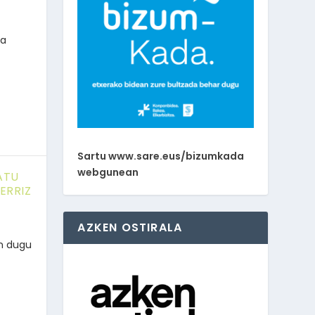
ta
Sartu www.sare.eus/bizumkada
webgunean
ATU
ERRIZ
AZKEN OSTIRALA
an dugu