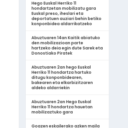
Hego Euskal Herriko 11
hondartzetan mobilizatu gara
Euskal preso, iheslari eta
deportatuen auziari behin betiko
konponbidea aldarrikatzeko
Abuztuaren 14an Kaitik abiatuko
den mobilizazioan parte
hartzeko deia egin dute Sarek eta
Donostiako Piratek
Abuztuaren 2an hego Euskal
Herriko 11 hondartza hartuko
ditugu konponbidearen,
bakearen eta elkarbizitzaren
aldeko aldarriekin
Abuztuaren 2an Hego Euskal
Herriko 11 hondartza hauetan
mobilizaztuko gara
Goazen eskailerako azken maila