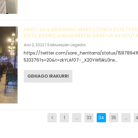
MIKEL SAN ARGIMIRO MARTUTENEN ESPETXE
DUTE BERRIZ, HIRUGARREN GRADUA KENDUT
Aza 3, 2022
|
Salbuespen Legedia
https://twitter.com/sare_herritarra/status/1587894
533376?s=20&t=zkYLAf07-_X20YW5ikU3rw...
GEHIAGO IRAKURRI
1
…
33
34
35
…