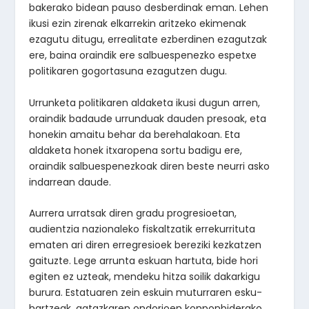
bakerako bidean pauso desberdinak eman. Lehen
ikusi ezin zirenak elkarrekin aritzeko ekimenak
ezagutu ditugu, errealitate ezberdinen ezagutzak
ere, baina oraindik ere salbuespenezko espetxe
politikaren gogortasuna ezagutzen dugu.
Urrunketa politikaren aldaketa ikusi dugun arren,
oraindik badaude urrunduak dauden presoak, eta
honekin amaitu behar da berehalakoan. Eta
aldaketa honek itxaropena sortu badigu ere,
oraindik salbuespenezkoak diren beste neurri asko
indarrean daude.
Aurrera urratsak diren gradu progresioetan,
audientzia nazionaleko fiskaltzatik errekurrituta
ematen ari diren erregresioek bereziki kezkatzen
gaituzte. Lege arrunta eskuan hartuta, bide hori
egiten ez uzteak, mendeku hitza soilik dakarkigu
burura. Estatuaren zein eskuin muturraren esku-
hartzeak, gatazkaren ondorioen konponbiderako