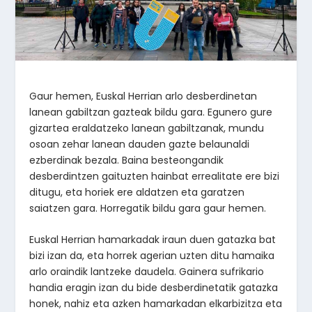
Gaur hemen, Euskal Herrian arlo desberdinetan
lanean gabiltzan gazteak bildu gara. Egunero gure
gizartea eraldatzeko lanean gabiltzanak, mundu
osoan zehar lanean dauden gazte belaunaldi
ezberdinak bezala. Baina besteongandik
desberdintzen gaituzten hainbat errealitate ere bizi
ditugu, eta horiek ere aldatzen eta garatzen
saiatzen gara. Horregatik bildu gara gaur hemen.
Euskal Herrian hamarkadak iraun duen gatazka bat
bizi izan da, eta horrek agerian uzten ditu hamaika
arlo oraindik lantzeke daudela. Gainera sufrikario
handia eragin izan du bide desberdinetatik gatazka
honek, nahiz eta azken hamarkadan elkarbizitza eta