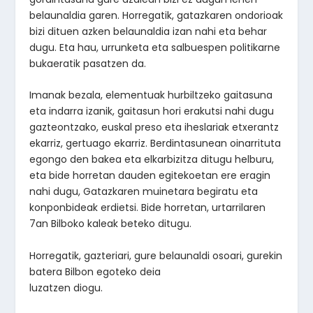
belaunaldia garen. Horregatik, gatazkaren ondorioak
bizi dituen azken belaunaldia izan nahi eta behar
dugu. Eta hau, urrunketa eta salbuespen politikarne
bukaeratik pasatzen da.
Imanak bezala, elementuak hurbiltzeko gaitasuna
eta indarra izanik, gaitasun hori erakutsi nahi dugu
gazteontzako, euskal preso eta iheslariak etxerantz
ekarriz, gertuago ekarriz. Berdintasunean oinarrituta
egongo den bakea eta elkarbizitza ditugu helburu,
eta bide horretan dauden egitekoetan ere eragin
nahi dugu, Gatazkaren muinetara begiratu eta
konponbideak erdietsi. Bide horretan, urtarrilaren
7an Bilboko kaleak beteko ditugu.
Horregatik, gazteriari, gure belaunaldi osoari, gurekin
batera Bilbon egoteko deia
luzatzen diogu.