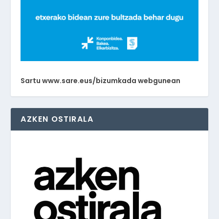
Sartu www.sare.eus/bizumkada webgunean
AZKEN OSTIRALA