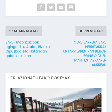
ZAHARRAGOAK
HURRENGOA
SAREk Mobilizazioak
GURE JARRERA SARE
egingo ditu Araba, Bizkaia,
HERRITARRAK
Gipuzkoa eta Nafarroan
URTARRILAREN 7AN BILBON
gabon sasoian
EGINGO DUEN
MANIFESTAZIOAREN
AURREAN
ERLAZIONATUTAKO POST-AK