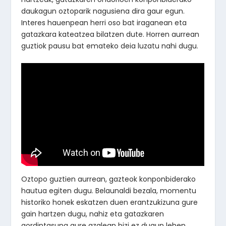
daukagun oztoparik nagusiena dira gaur egun.
Interes hauenpean herri oso bat iraganean eta
gatazkara kateatzea bilatzen dute. Horren aurrean
guztiok pausu bat emateko deia luzatu nahi dugu.
Oztopo guztien aurrean, gazteok konponbiderako
hautua egiten dugu. Belaunaldi bezala, momentu
historiko honek eskatzen duen erantzukizuna gure
gain hartzen dugu, nahiz eta gatazkaren
gordintasuna gure azalean bizi ez dugun lehen