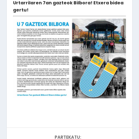
Urtarrilaren 7an gazteok Bilbora! Etxera bidea
gertu!
PARTEKATU: