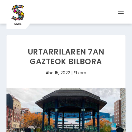
URTARRILAREN 7AN
GAZTEOK BILBORA
Abe 15, 2022
|
Etxera