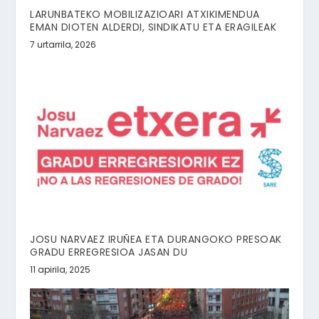
LARUNBATEKO MOBILIZAZIOARI ATXIKIMENDUA
EMAN DIOTEN ALDERDI, SINDIKATU ETA ERAGILEAK
7 urtarrila, 2026
JOSU NARVAEZ IRUÑEA ETA DURANGOKO PRESOAK
GRADU ERREGRESIOA JASAN DU
11 apirila, 2025