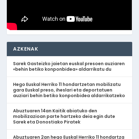
AZKENAK
Sarek Gasteizko jaietan euskal presoen auziaren
«behin betiko konponbidea» aldarrikatu du
Hego Euskal Herriko 11 hondartzetan mobilizatu
gara Euskal preso, iheslari eta deportatuen
auziari behin betiko konponbidea aldarrikatzeko
Abuztuaren 14an Kaitik abiatuko den
mobilizazioan parte hartzeko deia egin dute
Sarek eta Donostiako Piratek
Abuztuaren 2an hego Euskal Herriko 11 hondartza