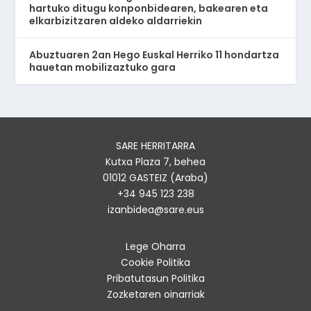
hartuko ditugu konponbidearen, bakearen eta
elkarbizitzaren aldeko aldarriekin
Abuztuaren 2an Hego Euskal Herriko 11 hondartza
hauetan mobilizaztuko gara
SARE HERRITARRA
Kutxa Plaza 7, behea
01012 GASTEIZ (Araba)
+34 945 123 238
izanbidea@sare.eus
Lege Oharra
Cookie Politika
Pribatutasun Politika
Zozketaren oinarriak