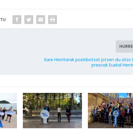
TU:
HURR
Sare Herritarak positibotzat jotzen du atzo 
presoak Euskal Herri