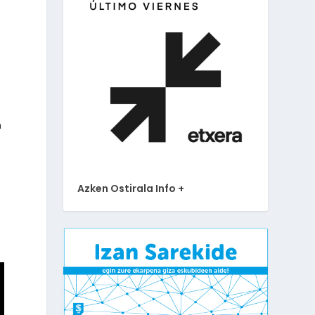
n
Azken Ostirala Info +