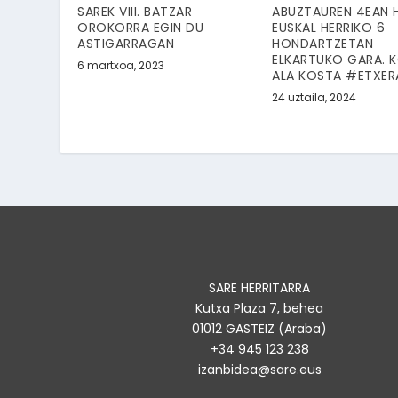
SAREK VIII. BATZAR
ABUZTAUREN 4EAN 
OROKORRA EGIN DU
EUSKAL HERRIKO 6
ASTIGARRAGAN
HONDARTZETAN
ELKARTUKO GARA. 
6 martxoa, 2023
ALA KOSTA #ETXER
24 uztaila, 2024
SARE HERRITARRA
Kutxa Plaza 7, behea
01012 GASTEIZ (Araba)
+34 945 123 238
izanbidea@sare.eus