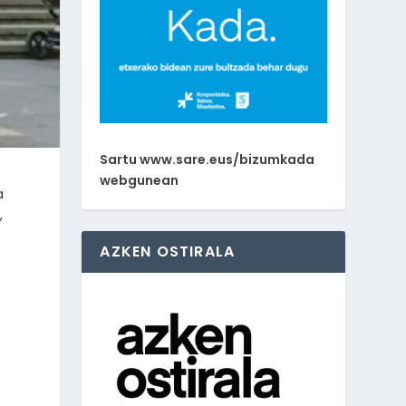
Sartu www.sare.eus/bizumkada
webgunean
a
,
AZKEN OSTIRALA