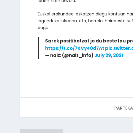
lehen ziren bezala.
Euskal erakundeei eskatzen diegu kontuan har 
lagunduko lukeena, eta, horrela, hainbeste s
dugu.
Sarek positibotzat jo du beste lau pr
https://t.co/7KVy40d7At
pic.twitter
— naiz: (@naiz_info)
July 29, 2021
PARTEKA