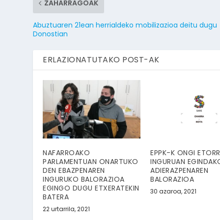
ZAHARRAGOAK
Abuztuaren 21ean herrialdeko mobilizazioa deitu dugu
Donostian
ERLAZIONATUTAKO POST-AK
NAFARROAKO
EPPK-K ONGI ETORR
PARLAMENTUAN ONARTUKO
INGURUAN EGINDAK
DEN EBAZPENAREN
ADIERAZPENAREN
INGURUKO BALORAZIOA
BALORAZIOA
EGINGO DUGU ETXERATEKIN
30 azaroa, 2021
BATERA
22 urtarrila, 2021