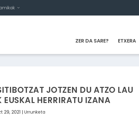
namikak
ZER DA SARE?
ETXERA
ITIBOTZAT JOTZEN DU ATZO LAU
 EUSKAL HERRIRATU IZANA
zt 29, 2021
|
Urrunketa