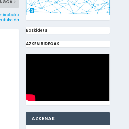
ENGOA
n» Arabako
urutuko da
Bazkidetu
AZKEN BIDEOAK
AZKENAK