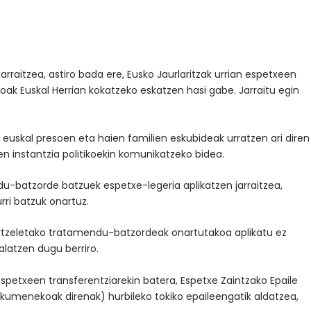
rraitzea, astiro bada ere, Eusko Jaurlaritzak urrian espetxeen
soak Euskal Herrian kokatzeko eskatzen hasi gabe. Jarraitu egin
 euskal presoen eta haien familien eskubideak urratzen ari diren
instantzia politikoekin komunikatzeko bidea.
du-batzorde batzuek espetxe-legeria aplikatzen jarraitzea,
ri batzuk onartuz.
 kartzeletako tratamendu-batzordeak onartutakoa aplikatu ez
latzen dugu berriro.
spetxeen transferentziarekin batera, Espetxe Zaintzako Epaile
skumenekoak direnak) hurbileko tokiko epaileengatik aldatzea,