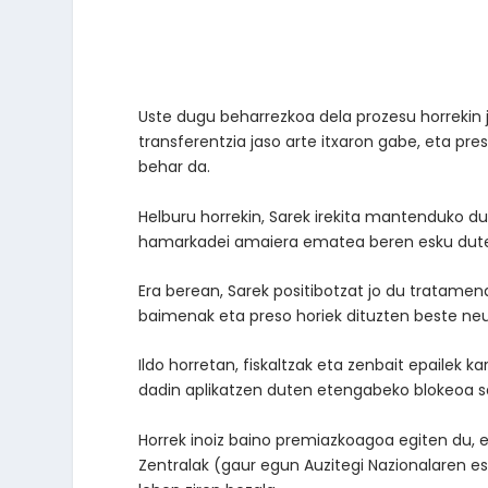
Uste dugu beharrezkoa dela prozesu horrekin ja
transferentzia jaso arte itxaron gabe, eta pre
behar da.
Helburu horrekin, Sarek irekita mantenduko du
hamarkadei amaiera ematea beren esku duten 
Era berean, Sarek positibotzat jo du tratamen
baimenak eta preso horiek dituzten beste neur
Ildo horretan, fiskaltzak eta zenbait epailek
dadin aplikatzen duten etengabeko blokeoa sa
Horrek inoiz baino premiazkoagoa egiten du, e
Zentralak (gaur egun Auzitegi Nazionalaren e