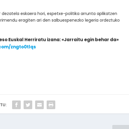
dezatela eskaera hori, espetxe-politika arrunta aplikatzen
ufrimendu eragiten ari den salbuespenezko legeria ordeztuko
eso Euskal Herriratu izana: «Jarraitu egin behar da»
.com/zngto0tlqs
TU: