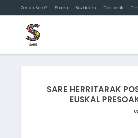
Zer da Sare?
Etxera
Bazkidetu
Dosierrak
Di
SARE HERRITARAK POS
EUSKAL PRESOAK
U