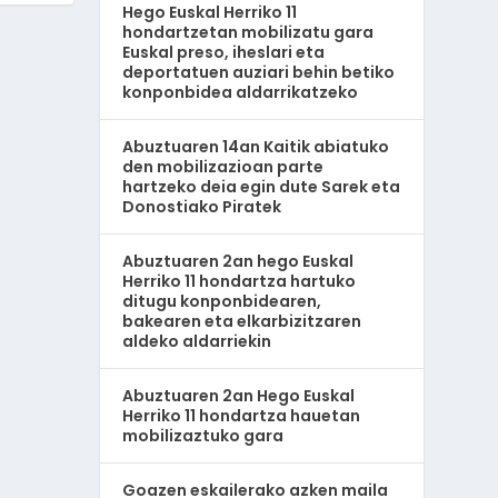
Hego Euskal Herriko 11
hondartzetan mobilizatu gara
Euskal preso, iheslari eta
deportatuen auziari behin betiko
konponbidea aldarrikatzeko
Abuztuaren 14an Kaitik abiatuko
den mobilizazioan parte
hartzeko deia egin dute Sarek eta
Donostiako Piratek
Abuztuaren 2an hego Euskal
Herriko 11 hondartza hartuko
ditugu konponbidearen,
bakearen eta elkarbizitzaren
aldeko aldarriekin
Abuztuaren 2an Hego Euskal
Herriko 11 hondartza hauetan
mobilizaztuko gara
Goazen eskailerako azken maila