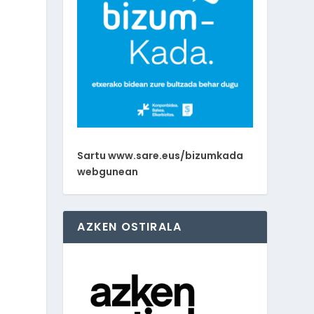
Sartu www.sare.eus/bizumkada
webgunean
AZKEN OSTIRALA