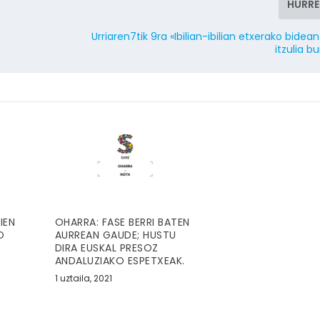
HURR
Urriaren7tik 9ra «Ibilian-ibilian etxerako bidea
itzulia b
IEN
OHARRA: FASE BERRI BATEN
O
AURREAN GAUDE; HUSTU
DIRA EUSKAL PRESOZ
ANDALUZIAKO ESPETXEAK.
1 uztaila, 2021