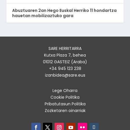
Abuztuaren 2an Hego Euskal Herriko 11 hondartza
hauetan mobilizaztuko gara
SARE HERRITARRA
Kutxa Plaza 7, behea
01012 GASTEIZ (Araba)
+34 945 123 238
izanbidea@sare.eus
Lege Oharra
Cookie Politika
Pribatutasun Politika
Zozketaren oinarriak