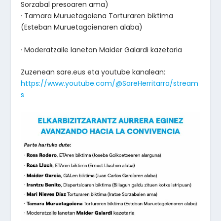
Sorzabal presoaren ama)
· Tamara Muruetagoiena Torturaren biktima
(Esteban Muruetagoienaren alaba)
· Moderatzaile lanetan Maider Galardi kazetaria
Zuzenean sare.eus eta youtube kanalean:
https://www.youtube.com/@SareHerritarra/stream
s