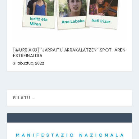
[#URRIAK8] “JARRAITU ARRAKALATZEN” SPOT-AREN
ESTREINALDIA
31 abuztua, 2022