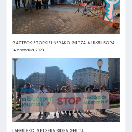
GAZTEOK ETORKIZUNERAKO GILTZA #U13BILBORA
14 abendua, 2023
LANGILEKO #ETXERA BIDEA GERTU,