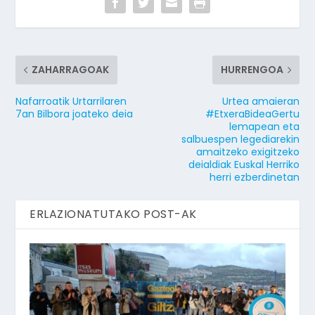
ZAHARRAGOAK
HURRENGOA
Nafarroatik Urtarrilaren
Urtea amaieran
7an Bilbora joateko deia
#EtxeraBideaGertu
lemapean eta
salbuespen legediarekin
amaitzeko exigitzeko
deialdiak Euskal Herriko
herri ezberdinetan
ERLAZIONATUTAKO POST-AK