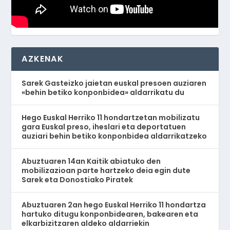
AZKENAK
Sarek Gasteizko jaietan euskal presoen auziaren
«behin betiko konponbidea» aldarrikatu du
Hego Euskal Herriko 11 hondartzetan mobilizatu
gara Euskal preso, iheslari eta deportatuen
auziari behin betiko konponbidea aldarrikatzeko
Abuztuaren 14an Kaitik abiatuko den
mobilizazioan parte hartzeko deia egin dute
Sarek eta Donostiako Piratek
Abuztuaren 2an hego Euskal Herriko 11 hondartza
hartuko ditugu konponbidearen, bakearen eta
elkarbizitzaren aldeko aldarriekin