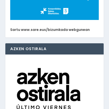
Sartu www.sare.eus/bizumkada webgunean
AZKEN OSTIRALA