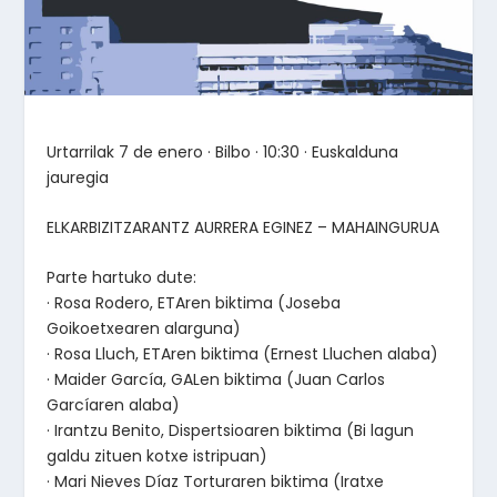
Urtarrilak 7 de enero · Bilbo · 10:30 · Euskalduna
jauregia
ELKARBIZITZARANTZ AURRERA EGINEZ – MAHAINGURUA
Parte hartuko dute:
· Rosa Rodero, ETAren biktima (Joseba
Goikoetxearen alarguna)
· Rosa Lluch, ETAren biktima (Ernest Lluchen alaba)
· Maider García, GALen biktima (Juan Carlos
Garcíaren alaba)
· Irantzu Benito, Dispertsioaren biktima (Bi lagun
galdu zituen kotxe istripuan)
· Mari Nieves Díaz Torturaren biktima (Iratxe