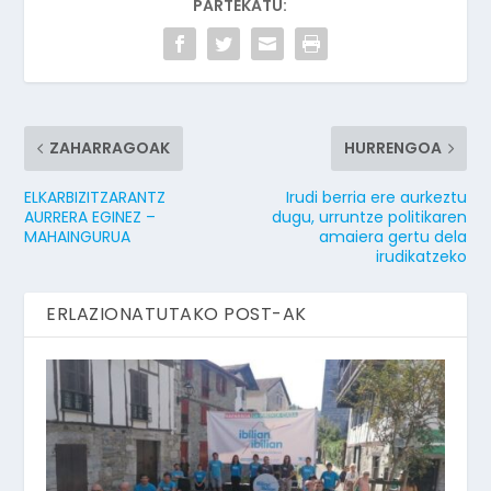
PARTEKATU:
ZAHARRAGOAK
HURRENGOA
ELKARBIZITZARANTZ
Irudi berria ere aurkeztu
AURRERA EGINEZ –
dugu, urruntze politikaren
MAHAINGURUA
amaiera gertu dela
irudikatzeko
ERLAZIONATUTAKO POST-AK