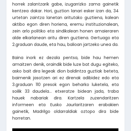
horrek zalantzarik gabe, izugarrizko zama gainetik
kentzea dakar. Hori, guztion lanari esker izan da, 34
urtetan zaintza lanetan aritutako guztiena, kalean
aktibo egon diren horiena, eremu instituzionalean,
zein arlo politiko eta sindikalean honen amaieraren
alde elkarlanean aritu diren guztiena. Gertuago eta
2.graduan daude, eta hau, balioan jartzeko unea da.
Baina inork ez dezala pentsa, bide hau hemen
amaitzen denik, oraindik bide luze bat dugu egiteko,
asko bait dira legeak dion baldintza guztiak beteta,
baimenik jasotzen ari ez direnak adibidez edo eta
3.graduan 110 presok egon beharko luketela, eta
soilik 33 daudela… etxeratze bidean jada, traba
hauek nabariak dira. Kartzela zuzendaritzen
informeen eta Eusko Jaurlaritzaren erabakien
gainetik, Madrilgo oldarraldiak oztopo dira bide
horretan.