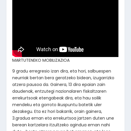
MARTUTENEKO MOBILIZAZIOA
9 gradu erregresio izan dira, eta hori, salbuespen
neurriak bertan bera geratzeko bidean, izugarrizko
atzera pausoa da. Gainera, 13 dira epaian zain
daudenak, entzutegi nazionalaren fiskaltzaren
errekurtsoak etengabeak dira, eta hau soilik
mendeku eta gorroto ikuspuntu batetik uler
dezakegu. Eta ez hori bakarrik, orain gainera,
3.gradua eman eta errekurtsoa jartzen duten une
berean kartzelara itzultzeko agindua eman nahi