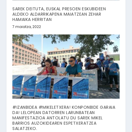
SAREK DEITUTA, EUSKAL PRESOEN ESKUBIDEEN
ALDEKO ALDARRIKAPENA MAIATZEAN ZEHAR
HAMAIKA HERRITAN
7 maiatza, 2022
#IZANBIDEA #MIKELETXERA! KONPONBIDE GARAIA
DA! LELOPEAN DATORREN LARUNBATEAN
MANIFESTAZIOA ANTOLATU DU SAREK MIKEL
BARRIOS AUZOKIDEAREN ESPETXERATZEA
SALATZEKO.