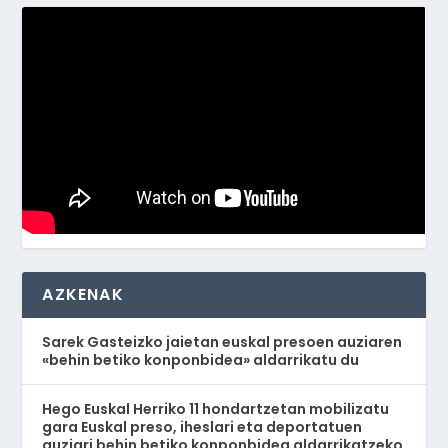
AZKENAK
Sarek Gasteizko jaietan euskal presoen auziaren
«behin betiko konponbidea» aldarrikatu du
Hego Euskal Herriko 11 hondartzetan mobilizatu
gara Euskal preso, iheslari eta deportatuen
auziari behin betiko konponbidea aldarrikatzeko