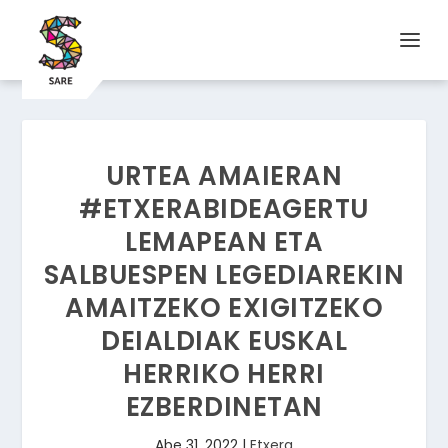
URTEA AMAIERAN
#ETXERABIDEAGERTU
LEMAPEAN ETA
SALBUESPEN LEGEDIAREKIN
AMAITZEKO EXIGITZEKO
DEIALDIAK EUSKAL
HERRIKO HERRI
EZBERDINETAN
Abe 31, 2022
|
Etxera