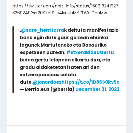
https://twitter.com/naiz_info/status/160918241927
3269249?s=20&t=LPLc4lxeUhMYfTWdIChuMw
.
@sare_herritarra
​k deituta manifestazio
bana egin dute gaur goizean ehunka
lagunek Martuteneko eta Basauriko
espetxeen parean.
#EtxeraBideaGertu
bidea gertu lelopean elkartu dira, eta
gradu aldaketetan izaten ari den
«atzerapausoa» salatu
dute.
@jonordoez
https://t.co/1D86S0Rv9c
— Berria.eus (@berria)
December 31, 2022