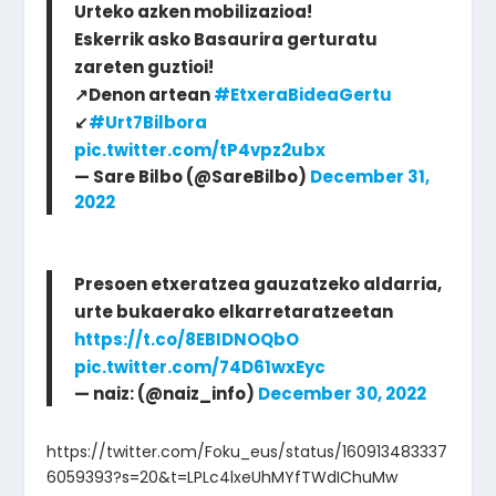
Urteko azken mobilizazioa!
Eskerrik asko Basaurira gerturatu
zareten guztioi!
↗️Denon artean
#EtxeraBideaGertu
↙️
#Urt7Bilbora
pic.twitter.com/tP4vpz2ubx
— Sare Bilbo (@SareBilbo)
December 31,
2022
Presoen etxeratzea gauzatzeko aldarria,
urte bukaerako elkarretaratzeetan
https://t.co/8EBIDNOQbO
pic.twitter.com/74D61wxEyc
— naiz: (@naiz_info)
December 30, 2022
https://twitter.com/Foku_eus/status/160913483337
6059393?s=20&t=LPLc4lxeUhMYfTWdIChuMw