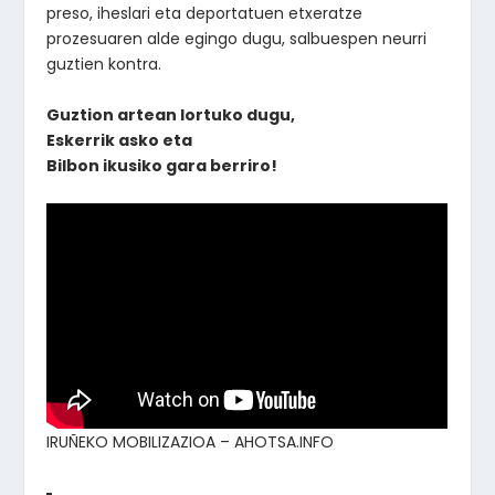
preso, iheslari eta deportatuen etxeratze
prozesuaren alde egingo dugu, salbuespen neurri
guztien kontra.
Guztion artean lortuko dugu,
Eskerrik asko eta
Bilbon ikusiko gara berriro!
IRUÑEKO MOBILIZAZIOA – AHOTSA.INFO