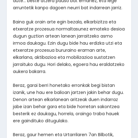
dute… beste atzera pauso bat emanez, eta lege
arruntetik kanpo dagoen neurri bat indarrean jarriz.
Baina guk orain arte egin bezala, elkarbizitza eta
etxeratze prozesua normaltasunez emateko desioa
dugun guztion artean lanean jarraitzeko asmo
irmoa daukagu. Ezin dugu bide hau erdizka utzi eta
etxeratze prozesua bururaino eraman arte,
elkarlana, aktibazioa eta mobilizazioa sustatzen
jarraituko dugu. Hori delako, egoera hau eraldatzeko
aukera bakarra.
Beraz, garai berri honetako erronkak begi bistan
izanik, une hau ere balioan jartzen jakin behar dugu.
Denon artean elkarlanean aritzeak duen indarraz
jabe izan behar gara eta bide horretan sakontzea
besterik ez daukagu, horrela, oraingo traba hauek
ere gaindituko ditugulako.
Beraz, gaur hemen eta Urtarrilaren 7an Bilbotik,