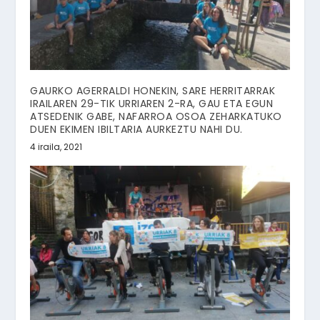
GAURKO AGERRALDI HONEKIN, SARE HERRITARRAK
IRAILAREN 29-TIK URRIAREN 2-RA, GAU ETA EGUN
ATSEDENIK GABE, NAFARROA OSOA ZEHARKATUKO
DUEN EKIMEN IBILTARIA AURKEZTU NAHI DU.
4 iraila, 2021