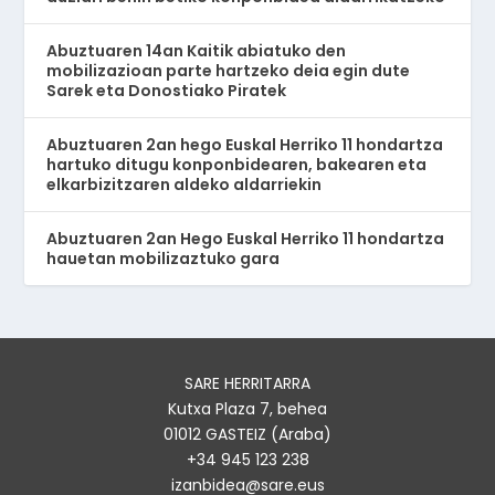
Abuztuaren 14an Kaitik abiatuko den
mobilizazioan parte hartzeko deia egin dute
Sarek eta Donostiako Piratek
Abuztuaren 2an hego Euskal Herriko 11 hondartza
hartuko ditugu konponbidearen, bakearen eta
elkarbizitzaren aldeko aldarriekin
Abuztuaren 2an Hego Euskal Herriko 11 hondartza
hauetan mobilizaztuko gara
SARE HERRITARRA
Kutxa Plaza 7, behea
01012 GASTEIZ (Araba)
+34 945 123 238
izanbidea@sare.eus