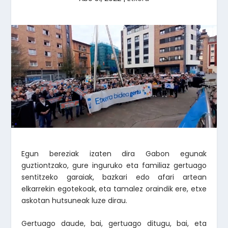
Egun bereziak izaten dira Gabon egunak
guztiontzako, gure inguruko eta familiaz gertuago
sentitzeko garaiak, bazkari edo afari artean
elkarrekin egotekoak, eta tamalez oraindik ere, etxe
askotan hutsuneak luze dirau.
Gertuago daude, bai, gertuago ditugu, bai, eta