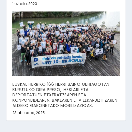
1 uztaila, 2020
EUSKAL HERRIKO 166 HERRI BAINO GEHIAGOTAN
BURUTUKO DIRA PRESO, IHESLARI ETA
DEPORTATUEN ETXERATZEAREN ETA
KONPONBIDEAREN, BAKEAREN ETA ELKARBIZITZAREN
ALDEKO GABONETAKO MOBILIZAZIOAK.
23 abendua, 2025