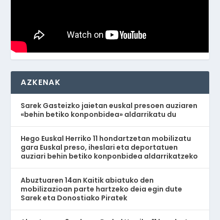
AZKENAK
Sarek Gasteizko jaietan euskal presoen auziaren
«behin betiko konponbidea» aldarrikatu du
Hego Euskal Herriko 11 hondartzetan mobilizatu
gara Euskal preso, iheslari eta deportatuen
auziari behin betiko konponbidea aldarrikatzeko
Abuztuaren 14an Kaitik abiatuko den
mobilizazioan parte hartzeko deia egin dute
Sarek eta Donostiako Piratek