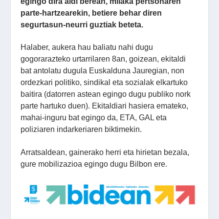
egingo dira aldi berean, milaka pertsonaren
parte-hartzearekin, betiere behar diren
segurtasun-neurri guztiak beteta.
Halaber, aukera hau baliatu nahi dugu
gogorarazteko urtarrilaren 8an, goizean, ekitaldi
bat antolatu dugula Euskalduna Jauregian, non
ordezkari politiko, sindikal eta sozialak elkartuko
baitira (datorren astean egingo dugu publiko nork
parte hartuko duen). Ekitaldiari hasiera emateko,
mahai-inguru bat egingo da, ETA, GAL eta
poliziaren indarkeriaren biktimekin.
Arratsaldean, gainerako herri eta hirietan bezala,
gure mobilizazioa egingo dugu Bilbon ere.