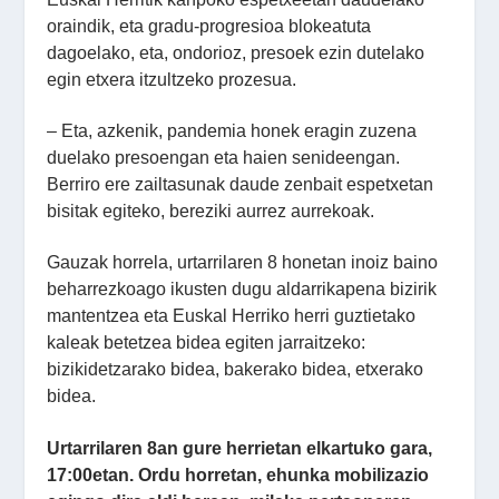
oraindik, eta gradu-progresioa blokeatuta
dagoelako, eta, ondorioz, presoek ezin dutelako
egin etxera itzultzeko prozesua.
– Eta, azkenik, pandemia honek eragin zuzena
duelako presoengan eta haien senideengan.
Berriro ere zailtasunak daude zenbait espetxetan
bisitak egiteko, bereziki aurrez aurrekoak.
Gauzak horrela, urtarrilaren 8 honetan inoiz baino
beharrezkoago ikusten dugu aldarrikapena bizirik
mantentzea eta Euskal Herriko herri guztietako
kaleak betetzea bidea egiten jarraitzeko:
bizikidetzarako bidea, bakerako bidea, etxerako
bidea.
Urtarrilaren 8an gure herrietan elkartuko gara,
17:00etan. Ordu horretan, ehunka mobilizazio