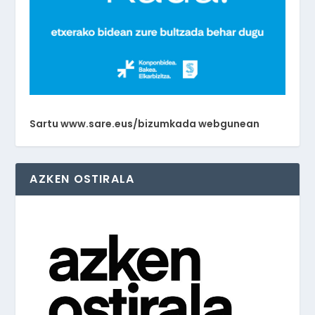
Sartu www.sare.eus/bizumkada webgunean
AZKEN OSTIRALA