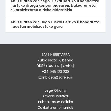
Abuztuaren 2an hego Euskal Herriko 11 hondartza
hartuko ditugu konponbidearen, bakearen eta
elkarbizitzaren aldeko aldarriekin
Abuztuaren 2an Hego Euskal Herriko 11 hondartza
hauetan mobilizaztuko gara
SARE HERRITARRA
Kutxa Plaza 7, behea
01012 GASTEIZ (Araba)
+34 945 123 238
izanbidea@sare.eus
Lege Oharra
Cookie Politika
Pribatutasun Politika
Zozketaren oinarriak