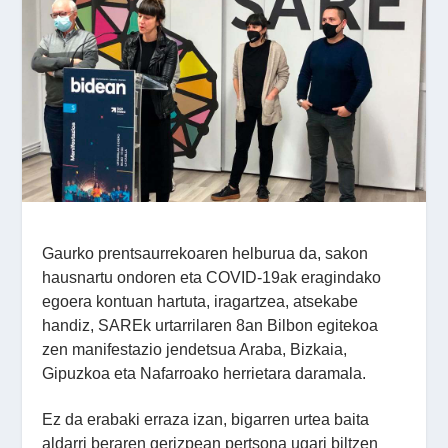
Gaurko prentsaurrekoaren helburua da, sakon
hausnartu ondoren eta COVID-19ak eragindako
egoera kontuan hartuta, iragartzea, atsekabe
handiz, SAREk urtarrilaren 8an Bilbon egitekoa
zen manifestazio jendetsua Araba, Bizkaia,
Gipuzkoa eta Nafarroako herrietara daramala.
Ez da erabaki erraza izan, bigarren urtea baita
aldarri beraren gerizpean pertsona ugari biltzen