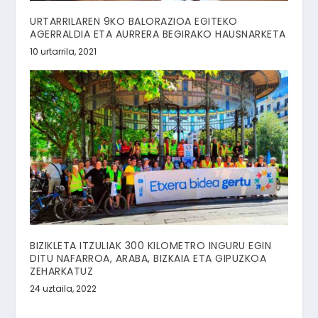
URTARRILAREN 9KO BALORAZIOA EGITEKO
AGERRALDIA ETA AURRERA BEGIRAKO HAUSNARKETA
10 urtarrila, 2021
BIZIKLETA ITZULIAK 300 KILOMETRO INGURU EGIN
DITU NAFARROA, ARABA, BIZKAIA ETA GIPUZKOA
ZEHARKATUZ
24 uztaila, 2022