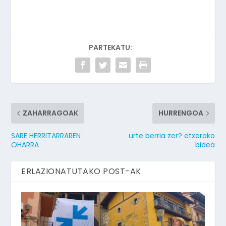
PARTEKATU:
ZAHARRAGOAK
HURRENGOA
SARE HERRITARRAREN
urte berria zer? etxerako
OHARRA
bidea
ERLAZIONATUTAKO POST-AK