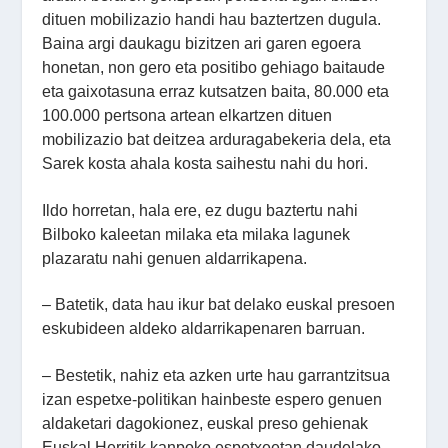
dituen mobilizazio handi hau baztertzen dugula.
Baina argi daukagu bizitzen ari garen egoera
honetan, non gero eta positibo gehiago baitaude
eta gaixotasuna erraz kutsatzen baita, 80.000 eta
100.000 pertsona artean elkartzen dituen
mobilizazio bat deitzea arduragabekeria dela, eta
Sarek kosta ahala kosta saihestu nahi du hori.
Ildo horretan, hala ere, ez dugu baztertu nahi
Bilboko kaleetan milaka eta milaka lagunek
plazaratu nahi genuen aldarrikapena.
– Batetik, data hau ikur bat delako euskal presoen
eskubideen aldeko aldarrikapenaren barruan.
– Bestetik, nahiz eta azken urte hau garrantzitsua
izan espetxe-politikan hainbeste espero genuen
aldaketari dagokionez, euskal preso gehienak
Euskal Herritik kanpoko espetxeetan daudelako