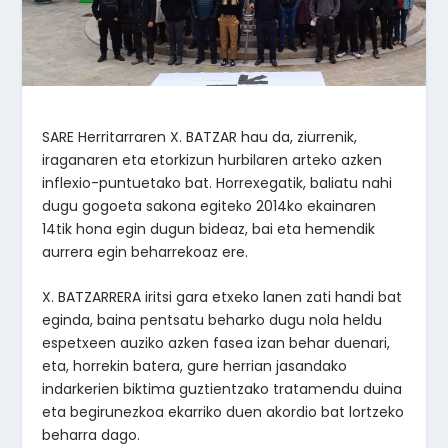
SARE Herritarraren X. BATZAR hau da, ziurrenik,
iraganaren eta etorkizun hurbilaren arteko azken
inflexio-puntuetako bat. Horrexegatik, baliatu nahi
dugu gogoeta sakona egiteko 2014ko ekainaren
14tik hona egin dugun bideaz, bai eta hemendik
aurrera egin beharrekoaz ere.
X. BATZARRERA iritsi gara etxeko lanen zati handi bat
eginda, baina pentsatu beharko dugu nola heldu
espetxeen auziko azken fasea izan behar duenari,
eta, horrekin batera, gure herrian jasandako
indarkerien biktima guztientzako tratamendu duina
eta begirunezkoa ekarriko duen akordio bat lortzeko
beharra dago.