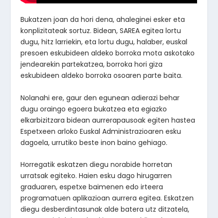
Bukatzen joan da hori dena, ahaleginei esker eta
konplizitateak sortuz. Bidean, SAREA egitea lortu
dugu, hitz larriekin, eta lortu dugu, halaber, euskal
presoen eskubideen aldeko borroka mota askotako
jendearekin partekatzea, borroka hori giza
eskubideen aldeko borroka osoaren parte baita.
Nolanahi ere, gaur den egunean adierazi behar
dugu oraingo egoera bukatzea eta egiazko
elkarbizitzara bidean aurrerapausoak egiten hastea
Espetxeen arloko Euskal Administrazioaren esku
dagoela, urrutiko beste inon baino gehiago.
Horregatik eskatzen diegu norabide horretan
urratsak egiteko. Haien esku dago hirugarren
graduaren, espetxe baimenen edo irteera
programatuen aplikazioan aurrera egitea. Eskatzen
diegu desberdintasunak alde batera utz ditzatela,