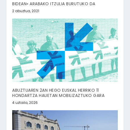
BIDEAN» ARABAKO ITZULIA BURUTUKO DA
2 abuztua, 2021
ABUZTUAREN 2AN HEGO EUSKAL HERRIKO 11
HONDARTZA HAUETAN MOBILIZAZTUKO GARA
4 uztaila, 2026