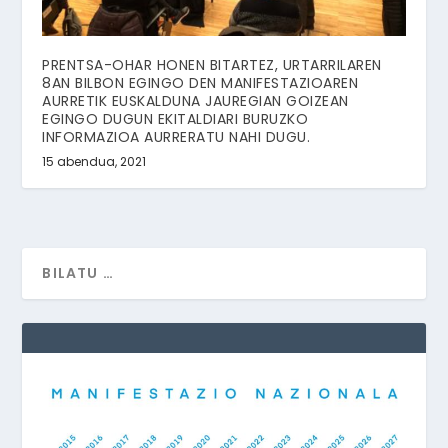
PRENTSA-OHAR HONEN BITARTEZ, URTARRILAREN
8AN BILBON EGINGO DEN MANIFESTAZIOAREN
AURRETIK EUSKALDUNA JAUREGIAN GOIZEAN
EGINGO DUGUN EKITALDIARI BURUZKO
INFORMAZIOA AURRERATU NAHI DUGU.
15 abendua, 2021