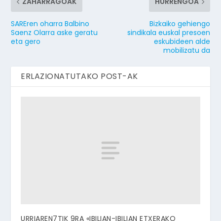
ZAHARRAGOAK
HURRENGOA
SAREren oharra Balbino
Bizkaiko gehiengo
Saenz Olarra aske geratu
sindikala euskal presoen
eta gero
eskubideen alde
mobilizatu da
ERLAZIONATUTAKO POST-AK
URRIAREN7TIK 9RA «IBILIAN-IBILIAN ETXERAKO