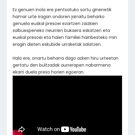
Ez genuen inola ere pentsatuko sortu ginenetik
hamar urte iragan ondoren jarraitu beharko
genuela euskal presoei ezartzen zaizkien
salbuespeneko neurrien bukaera eskatzen eta
euskal presoei eta haien familiei hainbesteko min
eragin dieten eskubide urraketak salatzen.
Hala ere, onartu beharra dago azken hiru urteetan
gertatu den bultzadak aurrerapen nabarmena
ekarri duela preso horien egoeran.