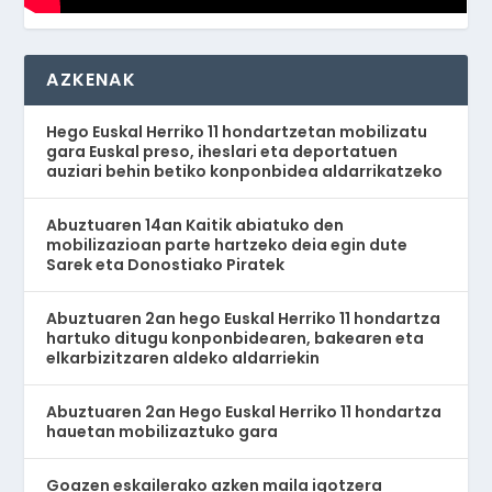
AZKENAK
Hego Euskal Herriko 11 hondartzetan mobilizatu
gara Euskal preso, iheslari eta deportatuen
auziari behin betiko konponbidea aldarrikatzeko
Abuztuaren 14an Kaitik abiatuko den
mobilizazioan parte hartzeko deia egin dute
Sarek eta Donostiako Piratek
Abuztuaren 2an hego Euskal Herriko 11 hondartza
hartuko ditugu konponbidearen, bakearen eta
elkarbizitzaren aldeko aldarriekin
Abuztuaren 2an Hego Euskal Herriko 11 hondartza
hauetan mobilizaztuko gara
Goazen eskailerako azken maila igotzera