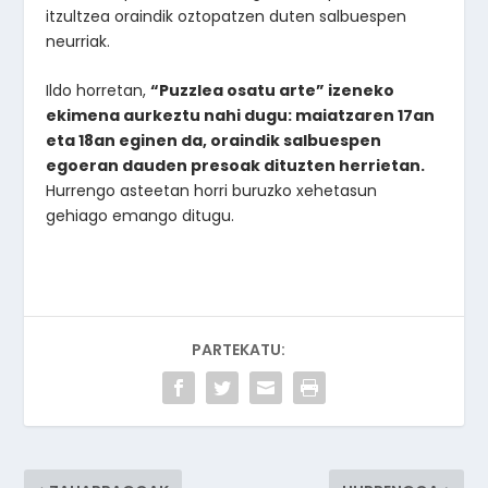
itzultzea oraindik oztopatzen duten salbuespen
neurriak.
Ildo horretan,
“Puzzlea osatu arte” izeneko
ekimena aurkeztu nahi dugu: maiatzaren 17an
eta 18an eginen da, oraindik salbuespen
egoeran dauden presoak dituzten herrietan.
Hurrengo asteetan horri buruzko xehetasun
gehiago emango ditugu.
PARTEKATU: