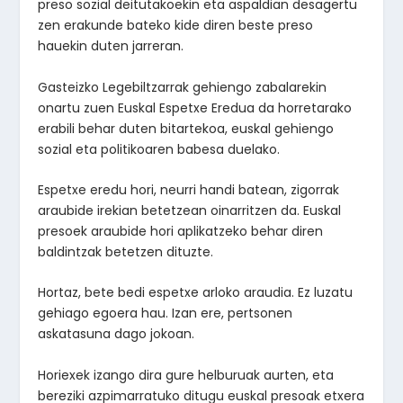
preso sozial deitutakoekin eta aspaldian desagertu
zen erakunde bateko kide diren beste preso
hauekin duten jarreran.
Gasteizko Legebiltzarrak gehiengo zabalarekin
onartu zuen Euskal Espetxe Eredua da horretarako
erabili behar duten bitartekoa, euskal gehiengo
sozial eta politikoaren babesa duelako.
Espetxe eredu hori, neurri handi batean, zigorrak
araubide irekian betetzean oinarritzen da. Euskal
presoek araubide hori aplikatzeko behar diren
baldintzak betetzen dituzte.
Hortaz, bete bedi espetxe arloko araudia. Ez luzatu
gehiago egoera hau. Izan ere, pertsonen
askatasuna dago jokoan.
Horiexek izango dira gure helburuak aurten, eta
bereziki azpimarratuko ditugu euskal presoak etxera