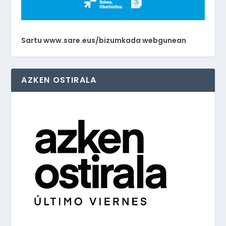
Sartu www.sare.eus/bizumkada webgunean
AZKEN OSTIRALA