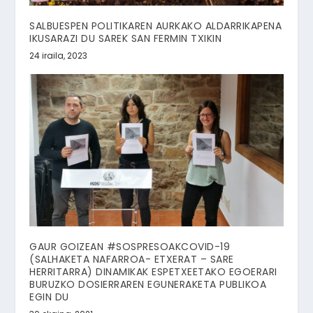
SALBUESPEN POLITIKAREN AURKAKO ALDARRIKAPENA
IKUSARAZI DU SAREK SAN FERMIN TXIKIN
24 iraila, 2023
GAUR GOIZEAN #SOSPRESOAKCOVID-19
(SALHAKETA NAFARROA- ETXERAT – SARE
HERRITARRA) DINAMIKAK ESPETXEETAKO EGOERARI
BURUZKO DOSIERRAREN EGUNERAKETA PUBLIKOA
EGIN DU