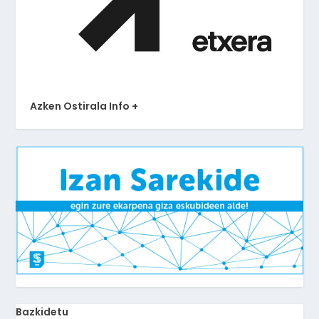
Azken Ostirala Info +
Bazkidetu