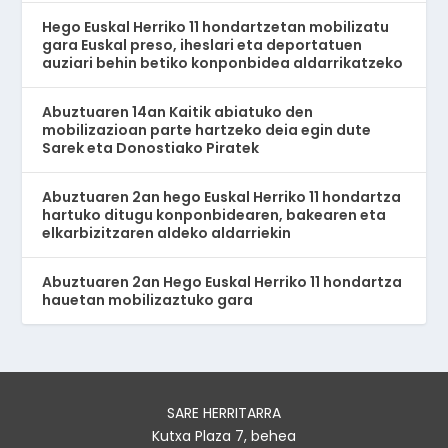
Hego Euskal Herriko 11 hondartzetan mobilizatu
gara Euskal preso, iheslari eta deportatuen
auziari behin betiko konponbidea aldarrikatzeko
Abuztuaren 14an Kaitik abiatuko den
mobilizazioan parte hartzeko deia egin dute
Sarek eta Donostiako Piratek
Abuztuaren 2an hego Euskal Herriko 11 hondartza
hartuko ditugu konponbidearen, bakearen eta
elkarbizitzaren aldeko aldarriekin
Abuztuaren 2an Hego Euskal Herriko 11 hondartza
hauetan mobilizaztuko gara
SARE HERRITARRA
Kutxa Plaza 7, behea