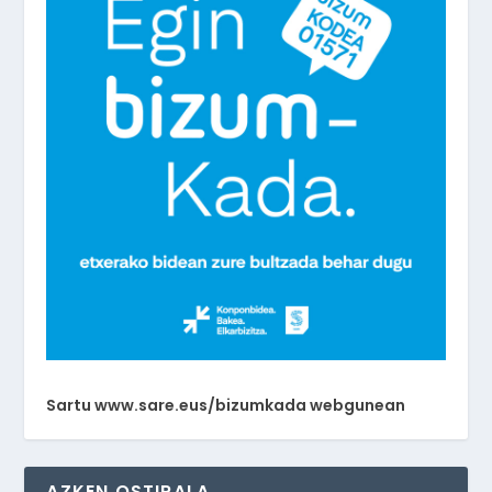
Sartu www.sare.eus/bizumkada webgunean
AZKEN OSTIRALA