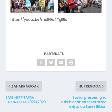
https://youtu.be/mqRGo4TgERo
PARTEKATU:
ZAHARRAGOAK
HURRENGOA
SARE HERRITARRA
Euskal presoen giza
BALORAZIOA 2022/2023
eskubideak errespetatzea
exijitu du Sarek Bilbon