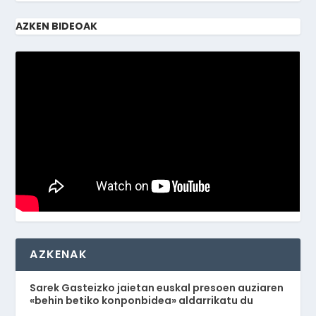
AZKEN BIDEOAK
AZKENAK
Sarek Gasteizko jaietan euskal presoen auziaren
«behin betiko konponbidea» aldarrikatu du