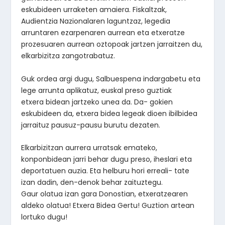
eskubideen urraketen amaiera. Fiskaltzak,
Audientzia Nazionalaren laguntzaz, legedia
arruntaren ezarpenaren aurrean eta etxeratze
prozesuaren aurrean oztopoak jartzen jarraitzen du,
elkarbizitza zangotrabatuz.
Guk ordea argi dugu, Salbuespena indargabetu eta
lege arrunta aplikatuz, euskal preso guztiak
etxera bidean jartzeko unea da. Da- gokien
eskubideen da, etxera bidea legeak dioen ibilbidea
jarraituz pausuz-pausu burutu dezaten.
Elkarbizitzan aurrera urratsak emateko,
konponbidean jarri behar dugu preso, iheslari eta
deportatuen auzia. Eta helburu hori erreali- tate
izan dadin, den-denok behar zaituztegu.
Gaur olatua izan gara Donostian, etxeratzearen
aldeko olatua! Etxera Bidea Gertu! Guztion artean
lortuko dugu!