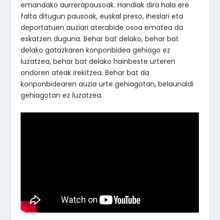
emandako aurrerapausoak. Handiak dira hala ere
falta ditugun pausoak, euskal preso, iheslari eta
deportatuen auziari aterabide osoa ematea da
eskatzen duguna. Behar bat delako, behar bat
delako gatazkaren konponbidea gehiago ez
luzatzea, behar bat delako hainbeste urteren
ondoren ateak irekitzea. Behar bat da
konponbidearen auzia urte gehiagotan, belaunaldi
gehiagotan ez luzatzea.