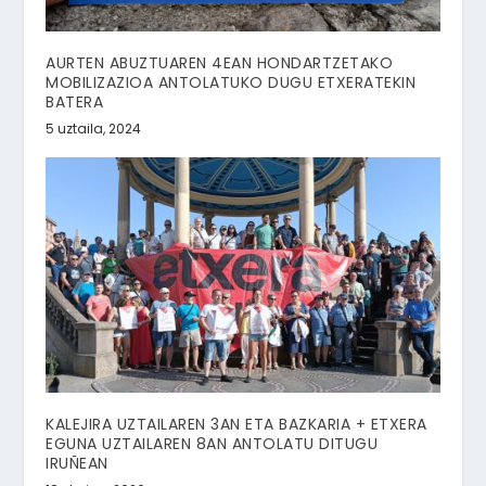
AURTEN ABUZTUAREN 4EAN HONDARTZETAKO
MOBILIZAZIOA ANTOLATUKO DUGU ETXERATEKIN
BATERA
5 uztaila, 2024
KALEJIRA UZTAILAREN 3AN ETA BAZKARIA + ETXERA
EGUNA UZTAILAREN 8AN ANTOLATU DITUGU
IRUÑEAN