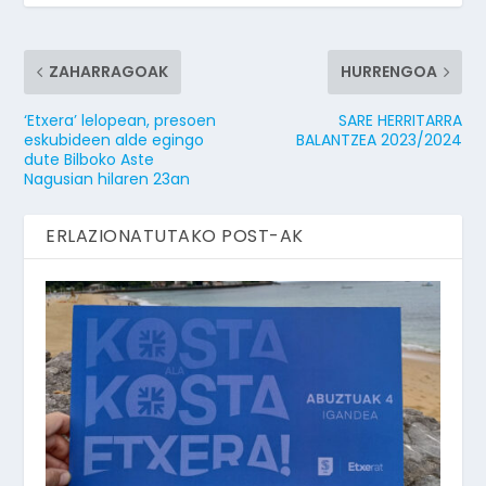
ZAHARRAGOAK
HURRENGOA
‘Etxera’ lelopean, presoen
SARE HERRITARRA
eskubideen alde egingo
BALANTZEA 2023/2024
dute Bilboko Aste
Nagusian hilaren 23an
ERLAZIONATUTAKO POST-AK