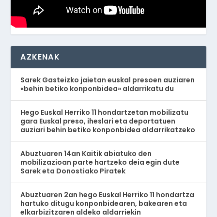
AZKENAK
Sarek Gasteizko jaietan euskal presoen auziaren
«behin betiko konponbidea» aldarrikatu du
Hego Euskal Herriko 11 hondartzetan mobilizatu
gara Euskal preso, iheslari eta deportatuen
auziari behin betiko konponbidea aldarrikatzeko
Abuztuaren 14an Kaitik abiatuko den
mobilizazioan parte hartzeko deia egin dute
Sarek eta Donostiako Piratek
Abuztuaren 2an hego Euskal Herriko 11 hondartza
hartuko ditugu konponbidearen, bakearen eta
elkarbizitzaren aldeko aldarriekin