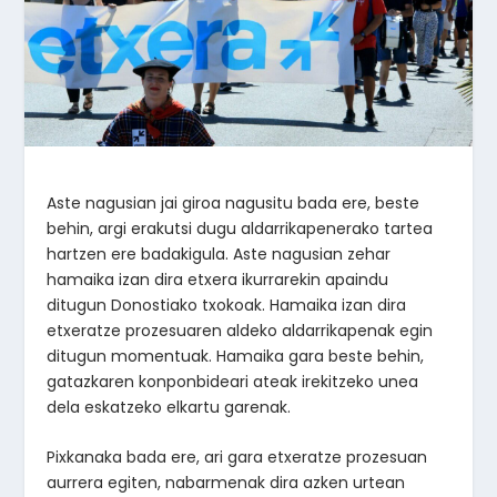
Aste nagusian jai giroa nagusitu bada ere, beste
behin, argi erakutsi dugu aldarrikapenerako tartea
hartzen ere badakigula. Aste nagusian zehar
hamaika izan dira etxera ikurrarekin apaindu
ditugun Donostiako txokoak. Hamaika izan dira
etxeratze prozesuaren aldeko aldarrikapenak egin
ditugun momentuak. Hamaika gara beste behin,
gatazkaren konponbideari ateak irekitzeko unea
dela eskatzeko elkartu garenak.
Pixkanaka bada ere, ari gara etxeratze prozesuan
aurrera egiten, nabarmenak dira azken urtean