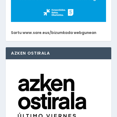
Sartu www.sare.eus/bizumkada webgunean
AZKEN OSTIRALA