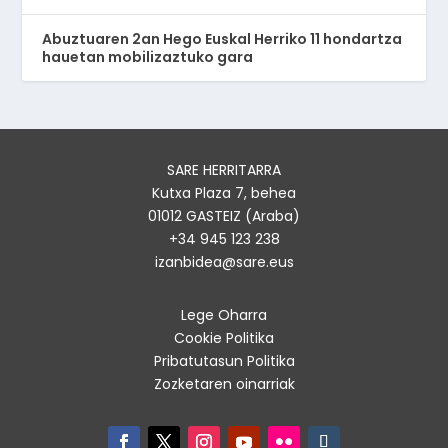
Abuztuaren 2an Hego Euskal Herriko 11 hondartza
hauetan mobilizaztuko gara
SARE HERRITARRA
Kutxa Plaza 7, behea
01012 GASTEIZ (Araba)
+34 945 123 238
izanbidea@sare.eus
Lege Oharra
Cookie Politika
Pribatutasun Politika
Zozketaren oinarriak