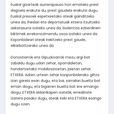
Euskal gizarteak aurrerapauso hori emateko prest
dagoela erakutsi du, prest gaudela erakutsi dugu.
Euskal presoek espetxeetako ateak gainditzeko
unea da, iheslari eta deportatuak etxera itzultzeko
askatasuna izateko unea da, biolentzia ezberdinen
biktimek errekonozimendu osoa izateko unea da.
Koponbideari ateak irekitzeko prest gaude,
elkarbizitzarako unea da.
Donostiarrok eta Gipuzkoarrok mezu argi bat
zabaldu dugu udan zehar, oporraldietan,
hondartzetako mobilizazioetan, jaietan zehar.
ETXERA. Azken urtean zehar konponbiderako giltza
izan garela esan dugu, eta bai, sarrailari buelta bat
eman diogu, eta bigarren buelta bat ere emango
diogu. ETXERA aldarrikapen izatetik, errealitate
izatera pasako dugu, ateak ireki eta ETXERA esango
dugu ozen.