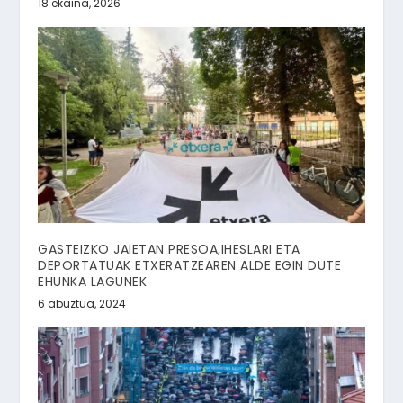
18 ekaina, 2026
GASTEIZKO JAIETAN PRESOA,IHESLARI ETA
DEPORTATUAK ETXERATZEAREN ALDE EGIN DUTE
EHUNKA LAGUNEK
6 abuztua, 2024