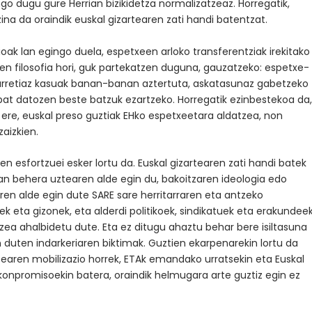
o dugu gure Herrian bizikidetza normalizatzeaz. Horregatik,
ina da oraindik euskal gizartearen zati handi batentzat.
ioak lan egingo duela, espetxeen arloko transferentziak irekitako
ten filosofia hori, guk partekatzen duguna, gauzatzeko: espetxe-
, aurretiaz kasuak banan-banan aztertuta, askatasunaz gabetzeko
n bat datozen beste batzuk ezartzeko. Horregatik ezinbestekoa da
ere, euskal preso guztiak EHko espetxeetara aldatzea, non
aizkien.
n esfortzuei esker lortu da. Euskal gizartearen zati handi batek
an behera uztearen alde egin du, bakoitzaren ideologia edo
rren alde egin dute SARE sare herritarraren eta antzeko
eta gizonek, eta alderdi politikoek, sindikatuek eta erakundeek
ea ahalbidetu dute. Eta ez ditugu ahaztu behar bere isiltasuna
an duten indarkeriaren biktimak. Guztien ekarpenarekin lortu da
tearen mobilizazio horrek, ETAk emandako urratsekin eta Euskal
 konpromisoekin batera, oraindik helmugara arte guztiz egin ez