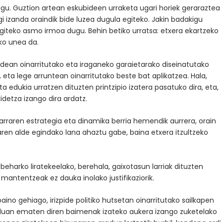
dugu. Guztion artean eskubideen urraketa ugari horiek geraraztea
argi izanda oraindik bide luzea dugula egiteko. Jakin badakigu
egiteko asmo irmoa dugu. Behin betiko urratsa: etxera ekartzeko
ko unea da.
idean oinarritutako eta iraganeko garaietarako diseinatutako
eta lege arruntean oinarritutako beste bat aplikatzea. Hala,
a edukia urratzen dituzten printzipio izatera pasatuko dira, eta,
idetza izango dira ardatz.
tarraren estrategia eta dinamika berria hemendik aurrera, orain
ren alde egindako lana ahaztu gabe, baina etxera itzultzeko
 beharko liratekeelako, berehala, gaixotasun larriak dituzten
mantentzeak ez dauka inolako justifikaziorik.
no gehiago, irizpide politiko hutsetan oinarritutako sailkapen
 graduan ematen diren baimenak izateko aukera izango zuketelako