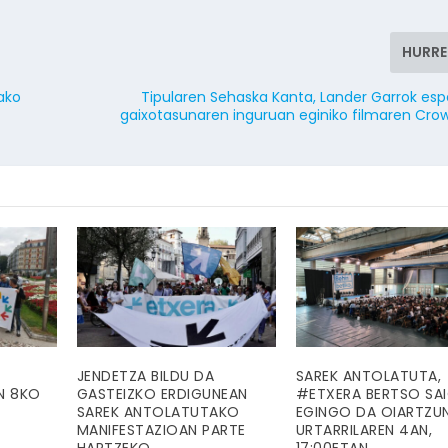
HURR
ako
Tipularen Sehaska Kanta, Lander Garrok es
gaixotasunaren inguruan eginiko filmaren Cro
JENDETZA BILDU DA
SAREK ANTOLATUTA,
EN 8KO
GASTEIZKO ERDIGUNEAN
#ETXERA BERTSO SA
SAREK ANTOLATUTAKO
EGINGO DA OIARTZU
MANIFESTAZIOAN PARTE
URTARRILAREN 4AN,
HARTZEKO
17:00ETAN