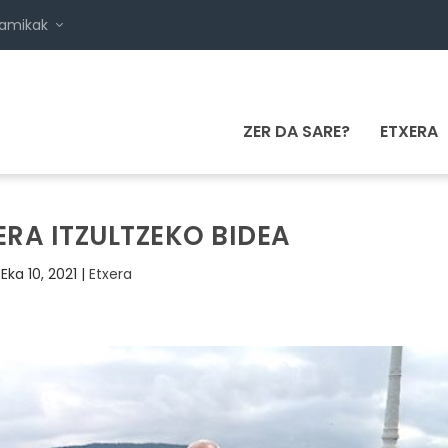
namikak
ZER DA SARE?
ETXERA
ERA ITZULTZEKO BIDEA
Eka 10, 2021
|
Etxera