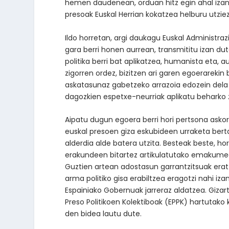
hemen daudenean, orduan hitz egin ahal izang
presoak Euskal Herrian kokatzea helburu utziez
Ildo horretan, argi daukagu Euskal Administraz
gara berri honen aurrean, transmititu izan du
politika berri bat aplikatzea, humanista eta
zigorren ordez, bizitzen ari garen egoerareki
askatasunaz gabetzeko arrazoia edozein dela 
dagozkien espetxe-neurriak aplikatu beharko z
Aipatu dugun egoera berri hori pertsona askore
euskal presoen giza eskubideen urraketa bert
alderdia alde batera utzita. Besteak beste, ho
erakundeen bitartez artikulatutako emakumeek 
Guztien artean adostasun garrantzitsuak eratz
arma politiko gisa erabiltzea eragotzi nahi iz
Espainiako Gobernuak jarreraz aldatzea. Gizar
Preso Politikoen Kolektiboak (EPPK) hartutako
den bidea lautu dute.