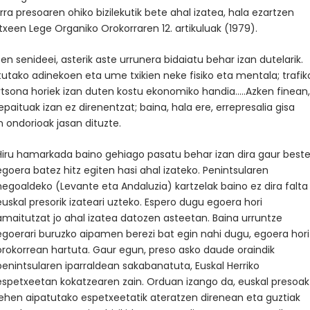
orra presoaren ohiko bizilekutik bete ahal izatea, hala ezartzen
txeen Lege Organiko Orokorraren 12. artikuluak (1979).
en senideei, asterik aste urrunera bidaiatu behar izan dutelarik.
itutako adinekoen eta ume txikien neke fisiko eta mentala; trafik
pertsona horiek izan duten kostu ekonomiko handia…..Azken finean
epaituak izan ez direnentzat; baina, hala ere, errepresalia gisa
 ondorioak jasan dituzte.
Hiru hamarkada baino gehiago pasatu behar izan dira gaur best
egoera batez hitz egiten hasi ahal izateko. Penintsularen
hegoaldeko (Levante eta Andaluzia) kartzelak baino ez dira falta
euskal presorik izateari uzteko. Espero dugu egoera hori
amaitutzat jo ahal izatea datozen asteetan. Baina urruntze
egoerari buruzko aipamen berezi bat egin nahi dugu, egoera hori
orokorrean hartuta. Gaur egun, preso asko daude oraindik
penintsularen iparraldean sakabanatuta, Euskal Herriko
espetxeetan kokatzearen zain. Orduan izango da, euskal presoak
lehen aipatutako espetxeetatik ateratzen direnean eta guztiak