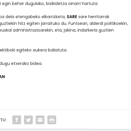
i egin behar dugulako, bizikidetza oinarri hartuta.
oa dela etengabeko elkarrizketa,
SARE
sare herritarrak
ztiekin hitz egiten jarraituko du. Funtsean, alderdi politikoekin,
euskal administrazioarekin, eta, jakina, indarkeria guztien
ektiboki egiteko aukera baliatuta.
dugu etxerako bidea.
AN
TU: