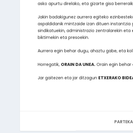
asko apurtu direlako, eta gizarte gisa berreraik
Jakin badakigunez aurrera egiteko ezinbestek
aspaldidanik mintzaide izan dituen instantzia gu
sindikatuekin, administrazio zentralarekin eta 
biktimekin eta presoekin.
Aurrera egin behar dugu, ahaztu gabe, eta kol
Horregatik,
ORAIN DA UNEA.
Orain egin behar 
Jar gaitezen eta jar ditzagun
ETXERAKO BIDE
PARTEKA