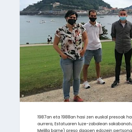
1987an eta 1988an hasi zen euskal presoak haie
aurrera, Estatuaren luze-zabalean sakabanatu
Melilla barne) preso dagoen edozein pertsonar