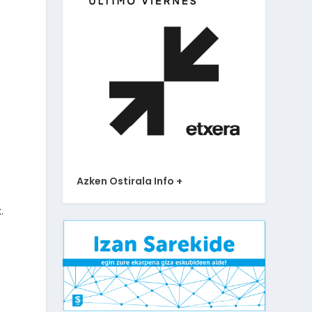
,
Azken Ostirala Info +
.