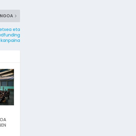
ENGOA
petxea eta
wdfunding
kanpaina
IOA
NEN