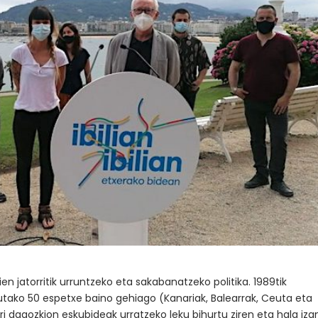
n jatorritik urruntzeko eta sakabanatzeko politika. 1989tik
tako 50 espetxe baino gehiago (Kanariak, Balearrak, Ceuta eta
i dagozkion eskubideak urratzeko leku bihurtu ziren eta hala iza