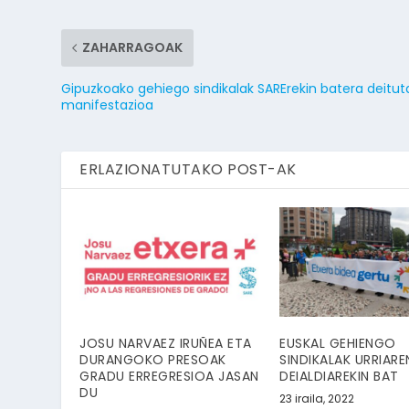
ZAHARRAGOAK
Gipuzkoako gehiego sindikalak SARErekin batera deitut
manifestazioa
ERLAZIONATUTAKO POST-AK
JOSU NARVAEZ IRUÑEA ETA
EUSKAL GEHIENGO
DURANGOKO PRESOAK
SINDIKALAK URRIAR
GRADU ERREGRESIOA JASAN
DEIALDIAREKIN BAT
DU
23 iraila, 2022