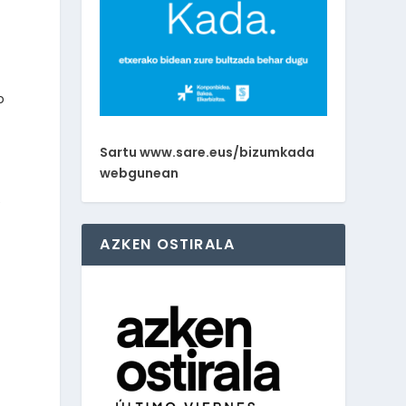
o
,
Sartu www.sare.eus/bizumkada
webgunean
e
AZKEN OSTIRALA