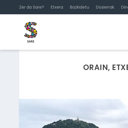
Zer da Sare?
Etxera
Bazkidetu
Dosierrak
Di
ORAIN, ETX