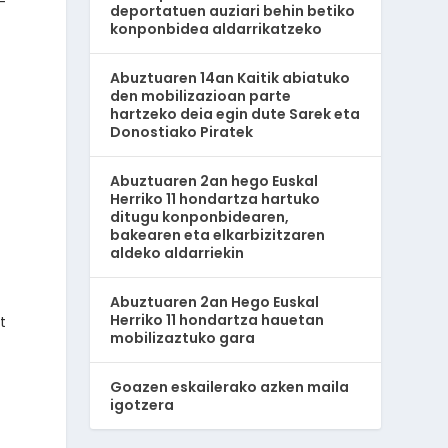
-
deportatuen auziari behin betiko
konponbidea aldarrikatzeko
Abuztuaren 14an Kaitik abiatuko
den mobilizazioan parte
hartzeko deia egin dute Sarek eta
Donostiako Piratek
Abuztuaren 2an hego Euskal
Herriko 11 hondartza hartuko
ditugu konponbidearen,
bakearen eta elkarbizitzaren
aldeko aldarriekin
Abuztuaren 2an Hego Euskal
Herriko 11 hondartza hauetan
t
mobilizaztuko gara
Goazen eskailerako azken maila
igotzera