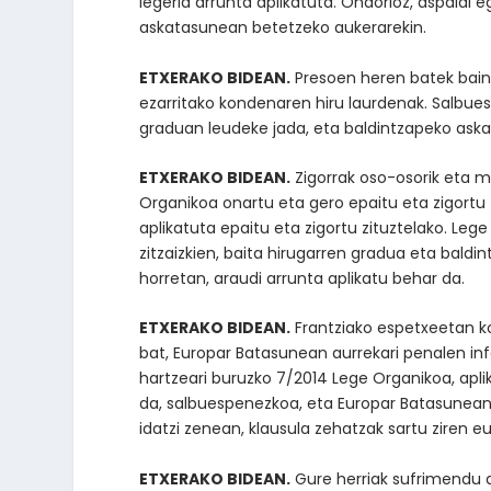
legeria arrunta aplikatuta. Ondorioz, aspaldi 
askatasunean betetzeko aukerarekin.
ETXERAKO BIDEAN.
Presoen heren batek baino
ezarritako kondenaren hiru laurdenak. Salbues
graduan leudeke jada, eta baldintzapeko aska
ETXERAKO BIDEAN.
Zigorrak oso-osorik eta 
Organikoa onartu eta gero epaitu eta zigortu
aplikatuta epaitu eta zigortu zituztelako. Le
zitzaizkien, baita hirugarren gradua eta bald
horretan, araudi arrunta aplikatu behar da.
ETXERAKO BIDEAN.
Frantziako espetxeetan k
bat, Europar Batasunean aurrekari penalen inf
hartzeari buruzko 7/2014 Lege Organikoa, apli
da, salbuespenezkoa, eta Europar Batasunean
idatzi zenean, klausula zehatzak sartu ziren 
ETXERAKO BIDEAN.
Gure herriak sufrimendu as