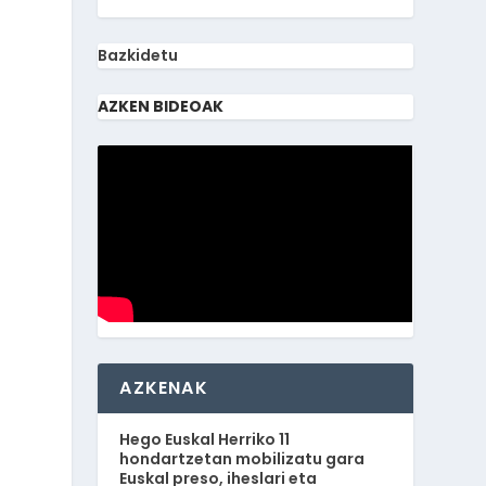
Bazkidetu
AZKEN BIDEOAK
AZKENAK
Hego Euskal Herriko 11
hondartzetan mobilizatu gara
Euskal preso, iheslari eta