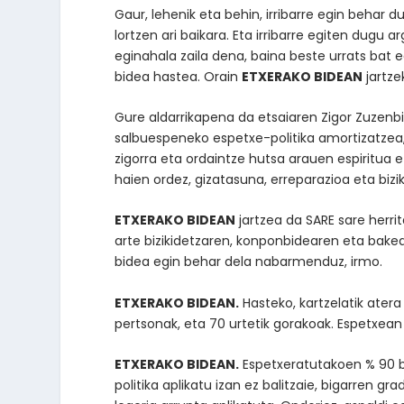
Gaur, lehenik eta behin, irribarre egin behar 
lortzen ari baikara. Eta irribarre egiten dugu 
eginahala zaila dena, baina beste urrats bat 
bidea hastea. Orain
ETXERAKO BIDEAN
jartze
Gure aldarrikapena da etsaiaren Zigor Zuzenb
salbuespeneko espetxe-politika amortizatzea, 
zigorra eta ordaintze hutsa arauen espiritua et
haien ordez, gizatasuna, erreparazioa eta bizik
ETXERAKO BIDEAN
jartzea da SARE sare herri
arte bizikidetzaren, konponbidearen eta bakea
bidea egin behar dela nabarmenduz, irmo.
ETXERAKO BIDEAN.
Hasteko, kartzelatik atera
pertsonak, eta 70 urtetik gorakoak. Espetxean 
ETXERAKO BIDEAN.
Espetxeratutakoen % 90 bai
politika aplikatu izan ez balitzaie, bigarren