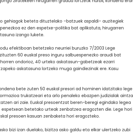
egongo ziratekeen hirugarren gradua lortzetik hurbil, kondena erdi
 gehiagok beteta dituztelako –batzuek aspaldi– auzitegiek
penezkoa ez den espetxe-politika bat aplikatuta, hirugarren
tasuna izango lukete.
modu efektiboan betetzeko neurriei buruzko 7/2003 Lege
 zituzten 60 euskal preso inguru salbuespenezko araudi bat
ge horren ondorioz, 40 urteko askatasun-gabetzeak ezarri
intzapeko askatasuna lortzeko muga gaindiezinak ere. Kasu
ondena bete zuten 50 euskal presori ad hominen idatzitako lege
ormazioa trukatzeari eta arlo penaleko ebazpen judizialak aintza
katzen ari zaie. Euskal presoentzat beren-beregi egindako legea
 espetxean betetako urteak zenbatzea eragozten die. Lege hori
euskal presoen kasuan zenbaketa hori eragozteko.
ko bizi izan duelako, bizitza asko galdu eta elkar ulertzeko zubi