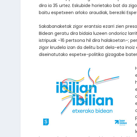
dira ia 35 urtez. Eskubide horietako bat da zig
baitu espetxeen arloko araudiak, bereziki Espe
Sakabanaketak zigor erantsia ezarri zien preso
Bidean geratu dira bidaia luzeen ondorioz larr
istripuak –16 pertsona hil dira halakoetan–; 
zigor krudela izan da delitu bat dela-eta inoiz 
diseinatutako espetxe-politika gizagabe baten