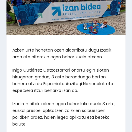
Azken urte honetan ozen aldarrikatu dugu Izadik
ama eta aitarekin egon behar zuela etxean.
Iñigo Gutiérrez Getxoztarrari onartu egin zioten
hirugarren gradua, 3 aste beranduago bertan
behera utzi du Espainiako Auzitegi Nazionalak eta
espetxera itzuli beharko izan da.
Izadiren aitak kalean egon behar luke duela 3 urte,
euskal presoei aplikatzen zaizkien salbuespen
politiken ordez, haien legea aplikatu eta beteko
balute.