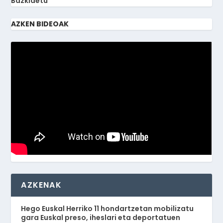
Bazkidetu
AZKEN BIDEOAK
AZKENAK
Hego Euskal Herriko 11 hondartzetan mobilizatu
gara Euskal preso, iheslari eta deportatuen