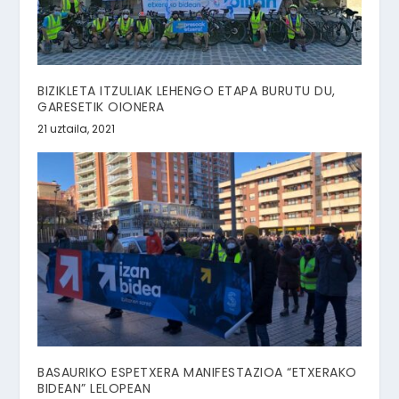
BIZIKLETA ITZULIAK LEHENGO ETAPA BURUTU DU,
GARESETIK OIONERA
21 uztaila, 2021
BASAURIKO ESPETXERA MANIFESTAZIOA “ETXERAKO
BIDEAN” LELOPEAN