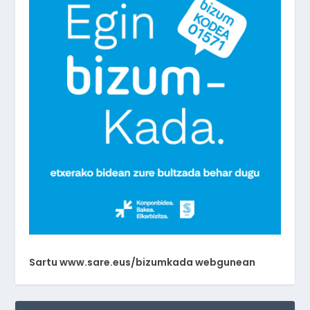
Sartu www.sare.eus/bizumkada webgunean