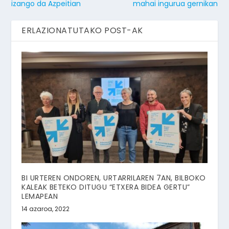
izango da Azpeitian
mahai ingurua gernikan
ERLAZIONATUTAKO POST-AK
BI URTEREN ONDOREN, URTARRILAREN 7AN, BILBOKO
KALEAK BETEKO DITUGU “ETXERA BIDEA GERTU”
LEMAPEAN
14 azaroa, 2022