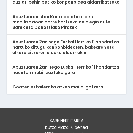
auziari behin betiko konponbidea aldarrikatzeko
Abuztuaren 14an Kaitik abiatuko den
mobilizazioan parte hartzeko deia egin dute
Sarek eta Donostiako Piratek
Abuztuaren 2an hego Euskal Herriko 11 hondartza
hartuko ditugu konponbidearen, bakearen eta
elkarbizitzaren aldeko aldarriekin
Abuztuaren 2an Hego Euskal Herriko 11 hondartza
hauetan mobilizaztuko gara
Goazen eskailerako azken maila igotzera
SARE HERRITARRA
Kutxa Plaza 7, behea