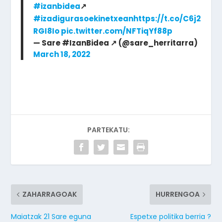
#izanbidea
↗️
#izadigurasoekinetxean
https://t.co/C6j2
RGI8Io
pic.twitter.com/NFTiqYf88p
— Sare #IzanBidea ↗️ (@sare_herritarra)
March 18, 2022
PARTEKATU:
ZAHARRAGOAK
HURRENGOA
Maiatzak 21 Sare eguna
Espetxe politika berria ?