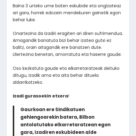
Baina 3 urteko ume baten eskubide eta ongizateaz
ari gara, horrek edozein mendekuren gainetik egon
behar luke.
Onartezina da Izadiri eragiten ari diren sufrimendua.
Amagandik banatuta bizi behar izatea gutxi ez
balitz, orain aitagandik ere banatzen dute.
Ulertezina benetan, amorratuta eta haserre gaude.
Oso kezkatuta gaude eta elkarretaratzeak deituko
ditugu, Izadik ama eta aita behar dituela
aldarrikatzeko.
Izadi gurasoekin etxera
!
Gaurkoan ere Sindikatuen
gehiengoarekin batera, Bilbon
antolatutako elkarretaratzean egon
gara, Izadiren eskubideen alde