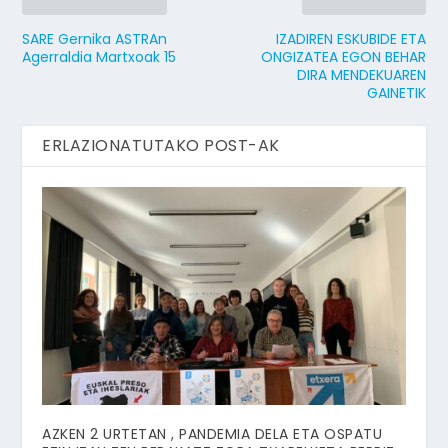
SARE Gernika ASTRAn
IZADIREN ESKUBIDE ETA
Agerraldia Martxoak 15
ONGIZATEA EGON BEHAR
DIRA MENDEKUAREN
GAINETIK
ERLAZIONATUTAKO POST-AK
AZKEN 2 URTETAN , PANDEMIA DELA ETA OSPATU