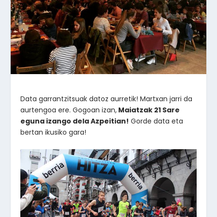
Data garrantzitsuak datoz aurretik! Martxan jarri da
aurtengoa ere. Gogoan izan,
Maiatzak 21 Sare
eguna izango dela Azpeitian!
Gorde data eta
bertan ikusiko gara!