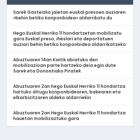
Sarek Gasteizko jaietan euskal presoen auziaren
«behin betiko konponbidea» aldarrikatu du
Hego Euskal Herriko 11 hondartzetan mobilizatu
gara Euskal preso, iheslari eta deportatuen
auziari behin betiko konponbidea aldarrikatzeko
Abuztuaren 14an Kaitik abiatuko den
mobilizazioan parte hartzeko deia egin dute
Sarek eta Donostiako Piratek
Abuztuaren 2an hego Euskal Herriko 11 hondartza
hartuko ditugu konponbidearen, bakearen eta
elkarbizitzaren aldeko aldarriekin
Abuztuaren 2an Hego Euskal Herriko 11 hondartza
hauetan mobilizaztuko gara