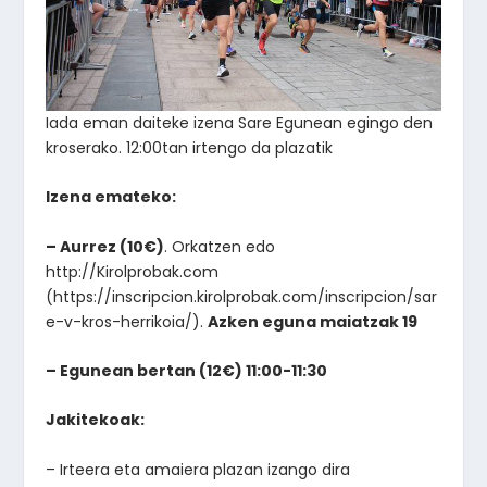
Iada eman daiteke izena Sare Egunean egingo den
kroserako. 12:00tan irtengo da plazatik
Izena emateko:
– Aurrez (10€)
. Orkatzen edo
http://Kirolprobak.com
(https://inscripcion.kirolprobak.com/inscripcion/sar
e-v-kros-herrikoia/).
Azken eguna maiatzak 19
– Egunean bertan (12€) 11:00-11:30
Jakitekoak:
– Irteera eta amaiera plazan izango dira