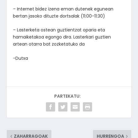
– Internet bidez izena eman dutenek egunean
bertan jasoko dituzte dortsalak (11:00-11:30)
– Lasterketa ostean guztientzat oparia eta
hamaiketakoa egongo dira. Lasterkari guztien
artean otarra bat zozketatuko da
-Dutxa
PARTEKATU:
ZAHARRAGOAK
HURRENGOA