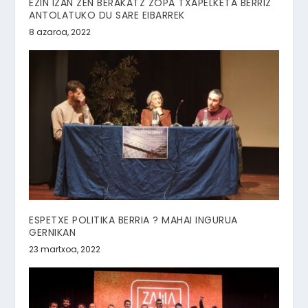
EZIN IZAN ZEN BERAKATZ ZOPA TXAPELKETA BERRIZ
ANTOLATUKO DU SARE EIBARREK
8 azaroa, 2022
ESPETXE POLITIKA BERRIA ? MAHAI INGURUA
GERNIKAN
23 martxoa, 2022