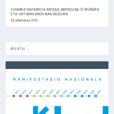
OHARRA NAFARROA BIDEAN ABENDUAK 31 IRUÑERA
ETA URTARRILAREN 8AN BILBORA
22 abendua, 2021