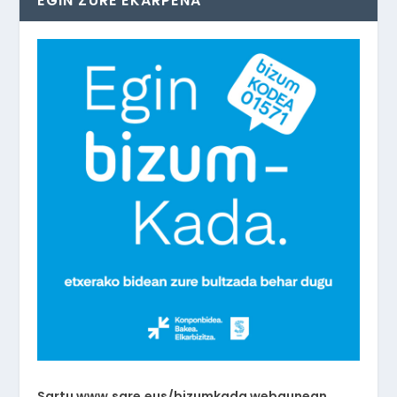
EGIN ZURE EKARPENA
Sartu www.sare.eus/bizumkada webgunean