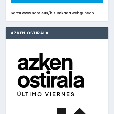
Sartu www.sare.eus/bizumkada webgunean
AZKEN OSTIRALA