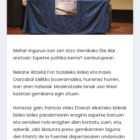
Mahai-ingurua izan zen atzo Gernikako Elai Alai
aretoan: Espetxe politika berria? izenburupean.
Nekane Altzelai Fori Sozialeko kidea eta Inaxio
Oiarzabal SAREko bozeramailea, hurrenez hurren,
izan ziren hizlariak. Moderatzaile lanak Javi West
kazetari gernikarra egin zituen.
Horrezaz gain, Patricia Velez Etxerat elkarteko kideak
bideo bidez pandemiaren eragina espetxe barruan
eta senideei nola eragiten dien kontatu zuen, eta,
azkenik, Jabi Abaunza preso gernikarraren laguna
den Erlantz de la Fuentek dispertsioaren ondoriozko