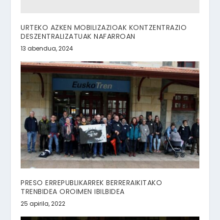
URTEKO AZKEN MOBILIZAZIOAK KONTZENTRAZIO
DESZENTRALIZATUAK NAFARROAN
13 abendua, 2024
PRESO ERREPUBLIKARREK BERRERAIKITAKO
TRENBIDEA OROIMEN IBILBIDEA
25 apirila, 2022