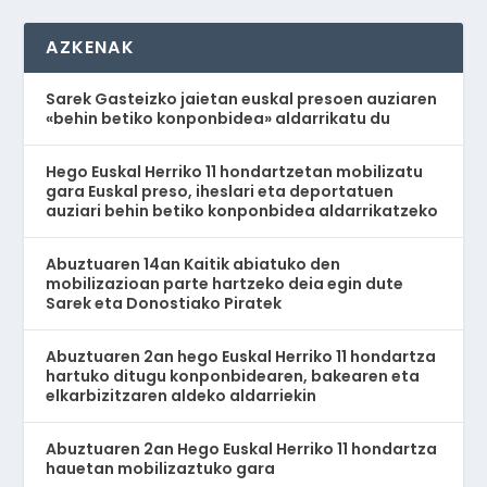
AZKENAK
Sarek Gasteizko jaietan euskal presoen auziaren
«behin betiko konponbidea» aldarrikatu du
Hego Euskal Herriko 11 hondartzetan mobilizatu
gara Euskal preso, iheslari eta deportatuen
auziari behin betiko konponbidea aldarrikatzeko
Abuztuaren 14an Kaitik abiatuko den
mobilizazioan parte hartzeko deia egin dute
Sarek eta Donostiako Piratek
Abuztuaren 2an hego Euskal Herriko 11 hondartza
hartuko ditugu konponbidearen, bakearen eta
elkarbizitzaren aldeko aldarriekin
Abuztuaren 2an Hego Euskal Herriko 11 hondartza
hauetan mobilizaztuko gara