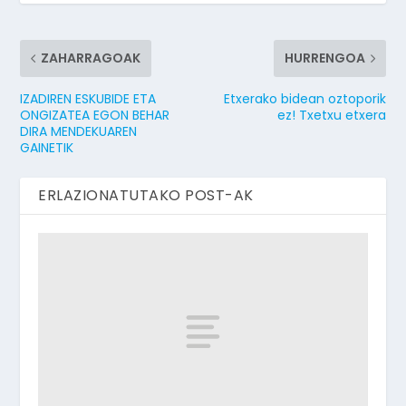
ZAHARRAGOAK
HURRENGOA
IZADIREN ESKUBIDE ETA
Etxerako bidean oztoporik
ONGIZATEA EGON BEHAR
ez! Txetxu etxera
DIRA MENDEKUAREN
GAINETIK
ERLAZIONATUTAKO POST-AK