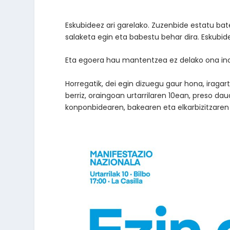
Eskubideez ari garelako. Zuzenbide estatu batea
salaketa egin eta babestu behar dira. Eskubi
Eta egoera hau mantentzea ez delako ona ino
Horregatik, dei egin dizuegu gaur hona, iraga
berriz, oraingoan urtarrilaren 10ean, preso d
konponbidearen, bakearen eta elkarbizitzaren