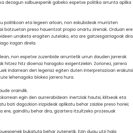
eska dezagun salbuespenik gabeko espetxe politika arrunta aplika
 politikoan eta legeen arloan, non eskubideak murrizten
rai batzuetan preso hauentzat propio onartu zirenak. Orduan ere
ideen urraketa eragiten zutelako, eta are gaitzesgarriagoak dira
ago iragan direla.
lean, non espetxe zuzenbide arruntetik urrun dauden jarrerak
k hitzez hitz dioenaz haragoko exigentziekin. Zorionez, jarrera
zuek indarrean den legeriaz egiten duten interpretazioan erakuts
tute lehenagoko blokeo jarrera hura.
ude oraindik.
rrean egin den aurrerabidean: inertziak hautsi, klitxeak eta
atu bati dagozkion irizpideak aplikatu behar zaizkie preso horiei;
a ere, gainditu behar dira, gizartera itzultzeko prozesuak
albuespenek bukatuta behar zutenetik. Ezin dugu utzi hala