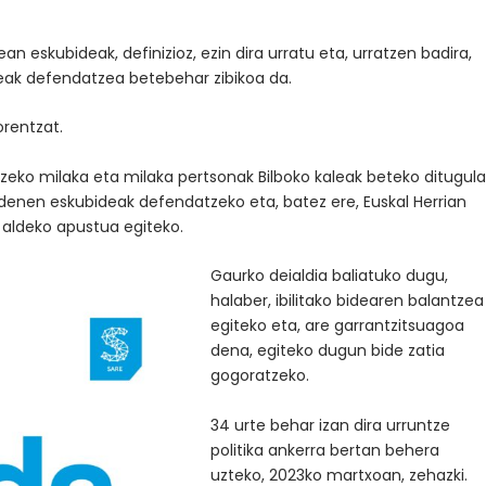
n eskubideak, definizioz, ezin dira urratu eta, urratzen badira,
deak defendatzea betebehar zibikoa da.
rentzat.
rtzeko milaka eta milaka pertsonak Bilboko kaleak beteko ditugul
audenen eskubideak defendatzeko eta, batez ere, Euskal Herrian
 aldeko apustua egiteko.
Gaurko deialdia baliatuko dugu,
halaber, ibilitako bidearen balantzea
egiteko eta, are garrantzitsuagoa
dena, egiteko dugun bide zatia
gogoratzeko.
34 urte behar izan dira urruntze
politika ankerra bertan behera
uzteko, 2023ko martxoan, zehazki.