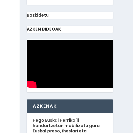
Bazkidetu
AZKEN BIDEOAK
AZKENAK
Hego Euskal Herriko 11
hondartzetan mobilizatu gara
Euskal preso, iheslari eta