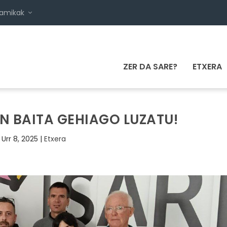
namikak
ZER DA SARE?
ETXERA
N BAITA GEHIAGO LUZATU!
Urr 8, 2025
|
Etxera