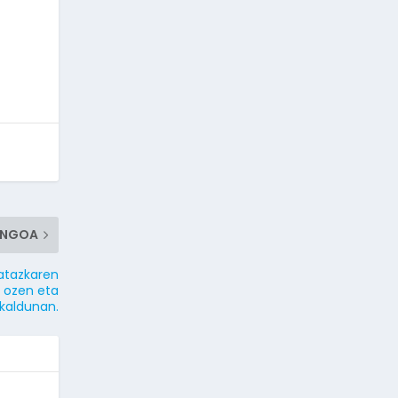
ENGOA
gatazkaren
’ ozen eta
skaldunan.