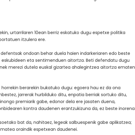
in, urtarrilaren 10ean berriz eskatuko dugu espetxe politika
portatuen itzulera ere.
 defentsak ondoan behar duela haien indarkeriaren edo beste
en eskubideen eta sentimenduen aitortza. Beti defendatu dugu
ztenek merezi dutela euskal gizartea ahalegintzea aitortza emate
ia horrekin berarekin bukatuko dugu: egoera hau ez da ona
bestez, jarrerak hurbilduko ditu, enpatia berriak sortuko ditu,
 inongo premiarik gabe, edonor dela ere jasaten duena,
onbidearen kontra daudenen erantzukizuna da, ez beste inorena
soetako bat da, nahitaez, legeak salbuespenik gabe aplikatzea;
 ematea oraindik espetxean daudenei.