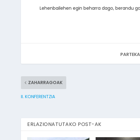
Lehenbailehen egin beharra dago, berandu gab
PARTEKA
ZAHARRAGOAK
II. KONFERENTZIA
ERLAZIONATUTAKO POST-AK