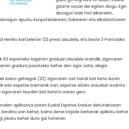
gizarte osoari dei egiten diogu. Egin
dezagun bide hori elkarrekin,
in dezagun apustu konponbidearen, bakearen eta elkarbizitzaren
 Herriko kartzeletan 123 preso daudela, eta beste 3 Frantziako
ik 63 espetxeko bigarren graduan daudela oraindik, zigorraren
arren gradura pasatzeko behar den zigor zatia, alegia.
ek baino gehiagok (32) zigorraren zati handi bat bete duten
rik edo espetxe baimenik izan, espetxe arloko araudian ezarrita
a zigorraren laurden bat beteta izanez gero.
ezionalen aplikazioa izatea Euskal Espetxe Eredua deitutakoaren
 berdina izan behar, baina denei irizpide berberak aplikatu behar
rgi jokatu behar dute gai honetan.