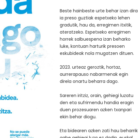
Beste hainbeste urte behar izan dira
ia preso guztiak espetxeko lehen
gradutik, hau da, erregimen itxitik,
ateratzeko. Espetxeko erregimen
horrek salbuespena izan beharko
luke, kontuan harturik presoen
eskubideak nola mugatzen dituen.
2023. urteaz geroztik, hortaz,
aurrerapauso nabarmenak egin
direla onartu beharra dago.
Sareren iritziz, orain, gehiegi luzatu
den eta sufrimendu handia eragin
duen prozesuaren azken txanpari
ekin behar diogu.
Eta bidearen azken zati hau beharrik
gabe gehiegi luza ez dadin, euskal