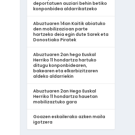
deportatuen auziari behin betiko
konponbidea aldarrikatzeko
Abuztuaren 14an Kaitik abiatuko
den mobilizazioan parte
hartzeko deia egin dute Sarek eta
Donostiako Piratek
Abuztuaren 2an hego Euskal
Herriko 11 hondartza hartuko
ditugu konponbidearen,
bakearen eta elkarbizitzaren
i
aldeko aldarriekin
Abuztuaren 2an Hego Euskal
Herriko 11 hondartza hauetan
mobilizaztuko gara
Goazen eskailerako azken maila
igotzera