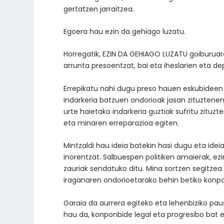
gertatzen jarraitzea.
Egoera hau ezin da gehiago luzatu.
Horregatik, EZIN DA GEHIAGO LUZATU goiburuarek
arrunta presoentzat, bai eta iheslarien eta de
Errepikatu nahi dugu preso hauen eskubideen
indarkeria batzuen ondorioak jasan zituzten
urte haietako indarkeria guztiak sufritu zitu
eta minaren erreparazioa egiten.
Mintzaldi hau ideia batekin hasi dugu eta ide
inorentzat. Salbuespen politiken amaierak, ezin
zauriak sendatuko ditu. Mina sortzen segitzea
iraganaren ondorioetarako behin betiko konp
Garaia da aurrera egiteko eta lehenbiziko pau
hau da, konponbide legal eta progresibo bat