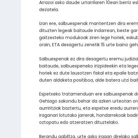
Arrazoi asko daude urtarrilaren 10ean berriz 
dezatela.
Izan ere, salbuespenak mantentzen dira eremu
dituzten legeak baitaude indarrean, beste ga
gaitzesteko modukoak ziren lege horiek, eskub
orain, ETA desagertu zenetik 15 urte baino gehi
Salbuespenak ez dira desagertu eremu judizia
baitaude, salbuespeneko irizpideekin eta legea
horiek ez dute lausotzen fiskal eta epaile bat
duten aldaketa positiboa, alde batera utzi bai
Espetxeko tratamenduan ere salbuespenak da
Gehiago sakondu behar da azken urteotan oroko
aurriritziak baztertu, eta espetxe eredu aurrer
iraganari lotutako jarrerak, hondarrekoak badir
oztopatu edo atzeratzen dituztelako.
Berandu gabiltza, urte asko iragan direlako s