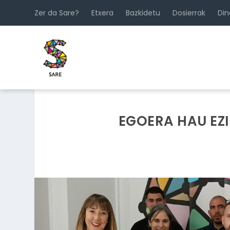
Zer da Sare?
Etxera
Bazkidetu
Dosierrak
Di
EGOERA HAU EZI