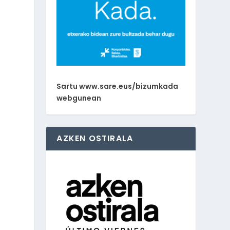
a
Sartu www.sare.eus/bizumkada
webgunean
AZKEN OSTIRALA