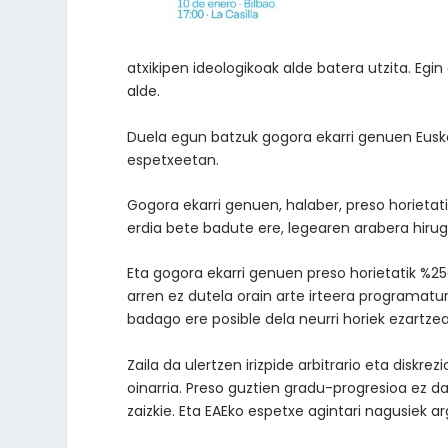
atxikipen ideologikoak alde batera utzita. Eg
alde.
Duela egun batzuk gogora ekarri genuen Euskal
espetxeetan.
Gogora ekarri genuen, halaber, preso horietat
erdia bete badute ere, legearen arabera hirug
Eta gogora ekarri genuen preso horietatik %25
arren ez dutela orain arte irteera programatu
badago ere posible dela neurri horiek ezartze
Zaila da ulertzen irizpide arbitrario eta diskr
oinarria. Preso guztien gradu-progresioa ez da
zaizkie. Eta EAEko espetxe agintari nagusiek a