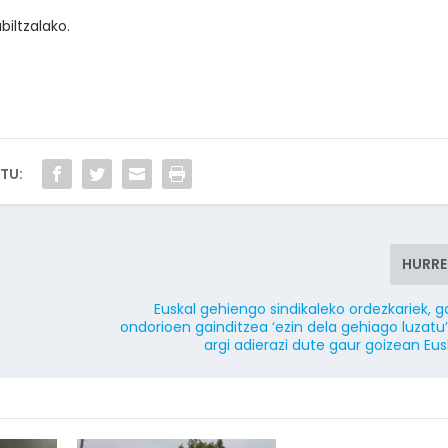
iltzalako.
TU:
HURR
Euskal gehiengo sindikaleko ordezkariek, 
ondorioen gainditzea ‘ezin dela gehiago luzatu
argi adierazi dute gaur goizean Eu