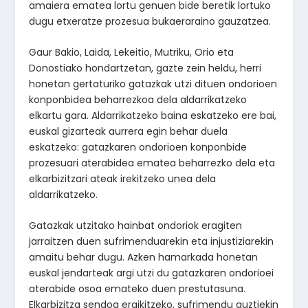
amaiera ematea lortu genuen bide beretik lortuko
dugu etxeratze prozesua bukaeraraino gauzatzea.
Gaur Bakio, Laida, Lekeitio, Mutriku, Orio eta
Donostiako hondartzetan, gazte zein heldu, herri
honetan gertaturiko gatazkak utzi dituen ondorioen
konponbidea beharrezkoa dela aldarrikatzeko
elkartu gara. Aldarrikatzeko baina eskatzeko ere bai,
euskal gizarteak aurrera egin behar duela
eskatzeko: gatazkaren ondorioen konponbide
prozesuari aterabidea ematea beharrezko dela eta
elkarbizitzari ateak irekitzeko unea dela
aldarrikatzeko.
Gatazkak utzitako hainbat ondoriok eragiten
jarraitzen duen sufrimenduarekin eta injustiziarekin
amaitu behar dugu. Azken hamarkada honetan
euskal jendarteak argi utzi du gatazkaren ondorioei
aterabide osoa emateko duen prestutasuna.
Elkarbizitza sendoa eraikitzeko, sufrimendu guztiekin