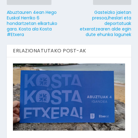
Abuztauren 4ean Hego
Gasteizko jaietan
Euskal Herriko 6
presoa,iheslari eta
hondartzetan elkartuko
deportatuak
gara. Kosta ala Kosta
etxeratzearen alde egin
#Etxera
dute ehunka lagunek
ERLAZIONATUTAKO POST-AK