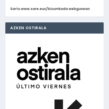
Sartu www.sare.eus/bizumkada webgunean
AZKEN OSTIRALA