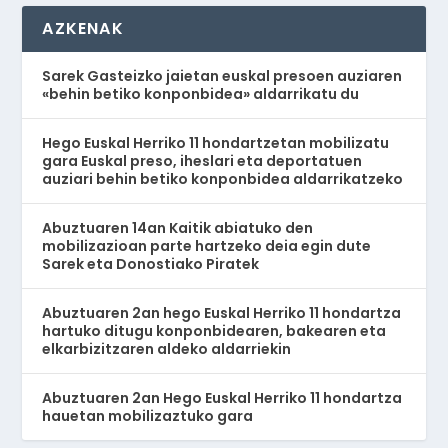
AZKENAK
Sarek Gasteizko jaietan euskal presoen auziaren
«behin betiko konponbidea» aldarrikatu du
Hego Euskal Herriko 11 hondartzetan mobilizatu
gara Euskal preso, iheslari eta deportatuen
auziari behin betiko konponbidea aldarrikatzeko
Abuztuaren 14an Kaitik abiatuko den
mobilizazioan parte hartzeko deia egin dute
Sarek eta Donostiako Piratek
Abuztuaren 2an hego Euskal Herriko 11 hondartza
hartuko ditugu konponbidearen, bakearen eta
elkarbizitzaren aldeko aldarriekin
Abuztuaren 2an Hego Euskal Herriko 11 hondartza
hauetan mobilizaztuko gara