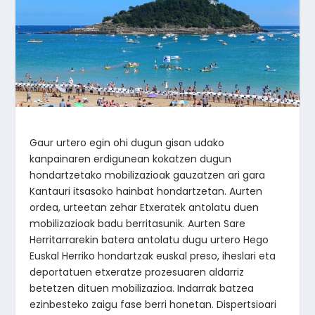
Gaur urtero egin ohi dugun gisan udako
kanpainaren erdigunean kokatzen dugun
hondartzetako mobilizazioak gauzatzen ari gara
Kantauri itsasoko hainbat hondartzetan. Aurten
ordea, urteetan zehar Etxeratek antolatu duen
mobilizazioak badu berritasunik. Aurten Sare
Herritarrarekin batera antolatu dugu urtero Hego
Euskal Herriko hondartzak euskal preso, iheslari eta
deportatuen etxeratze prozesuaren aldarriz
betetzen dituen mobilizazioa. Indarrak batzea
ezinbesteko zaigu fase berri honetan. Dispertsioari