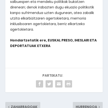
salbuespen eta mendeku politikak bukatzen
direnean; denok irabazten dugu ekuazio politikotik
kanpo sufrimendua uzten dugunean, atea zabalik
utzita elkarbizitzaren agertokietara, memoria
inklusiboaren agertokietara, berriz elkartzeko
agertokietara.
Hondartzetatik ere, EUSKAL PRESO, IHESLARI ETA
DEPORTATUAK ETXERA
PARTEKATU:
ZAHARRAGOAK
HURRENGOA