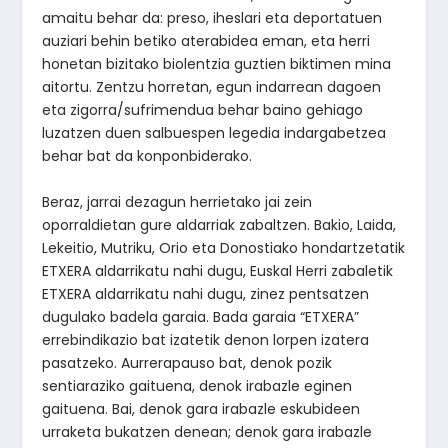
amaitu behar da: preso, iheslari eta deportatuen
auziari behin betiko aterabidea eman, eta herri
honetan bizitako biolentzia guztien biktimen mina
aitortu. Zentzu horretan, egun indarrean dagoen
eta zigorra/sufrimendua behar baino gehiago
luzatzen duen salbuespen legedia indargabetzea
behar bat da konponbiderako.
Beraz, jarrai dezagun herrietako jai zein
oporraldietan gure aldarriak zabaltzen. Bakio, Laida,
Lekeitio, Mutriku, Orio eta Donostiako hondartzetatik
ETXERA aldarrikatu nahi dugu, Euskal Herri zabaletik
ETXERA aldarrikatu nahi dugu, zinez pentsatzen
dugulako badela garaia. Bada garaia “ETXERA”
errebindikazio bat izatetik denon lorpen izatera
pasatzeko. Aurrerapauso bat, denok pozik
sentiaraziko gaituena, denok irabazle eginen
gaituena. Bai, denok gara irabazle eskubideen
urraketa bukatzen denean; denok gara irabazle