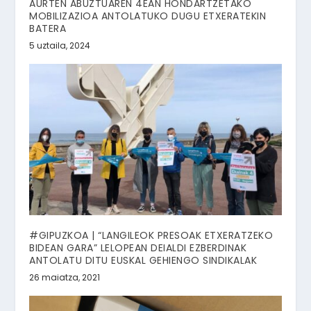
AURTEN ABUZTUAREN 4EAN HONDARTZETAKO
MOBILIZAZIOA ANTOLATUKO DUGU ETXERATEKIN
BATERA
5 uztaila, 2024
#GIPUZKOA | “LANGILEOK PRESOAK ETXERATZEKO
BIDEAN GARA” LELOPEAN DEIALDI EZBERDINAK
ANTOLATU DITU EUSKAL GEHIENGO SINDIKALAK
26 maiatza, 2021