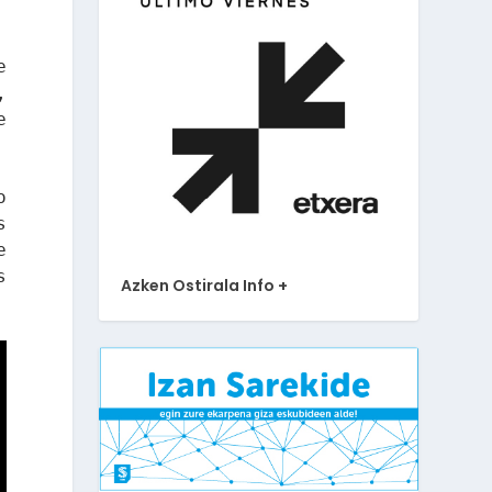
e
,
e
o
s
e
s
Azken Ostirala Info +