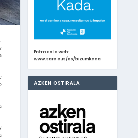
.
y
Entra en la web:
a
www.sare.eus/es/bizumkada
e
AZKEN OSTIRALA
o
.
a
y
a