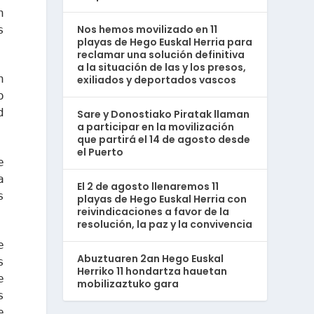
n
Nos hemos movilizado en 11
s
playas de Hego Euskal Herria para
reclamar una solución definitiva
a la situación de las y los presos,
n
exiliados y deportados vascos
o
d
Sare y Donostiako Piratak llaman
a participar en la movilización
que partirá el 14 de agosto desde
el Puerto
e
a
El 2 de agosto llenaremos 11
s
playas de Hego Euskal Herria con
reivindicaciones a favor de la
resolución, la paz y la convivencia
e
Abuztuaren 2an Hego Euskal
s
Herriko 11 hondartza hauetan
e
mobilizaztuko gara
s
e