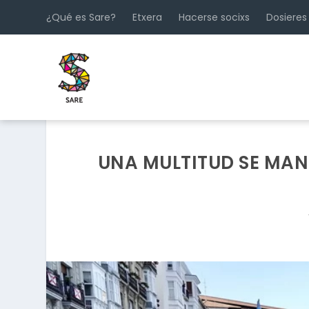
¿Qué es Sare?
Etxera
Hacerse socixs
Dosieres
UNA MULTITUD SE MAN