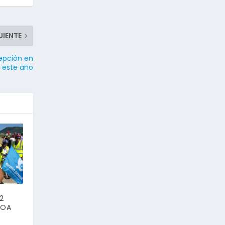
UIENTE
cepción en
e este año
22
EOA