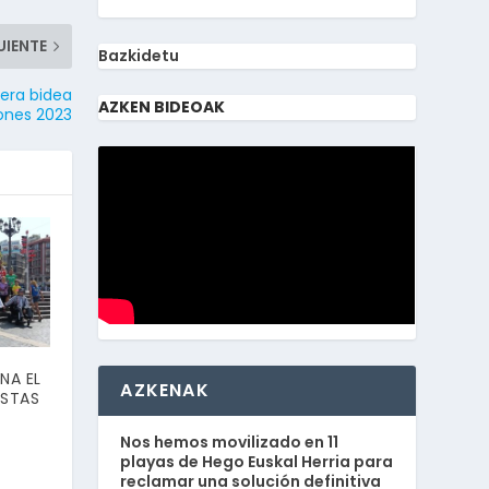
UIENTE
Bazkidetu
xera bidea
AZKEN BIDEOAK
iones 2023
NA EL
AZKENAK
ESTAS
Nos hemos movilizado en 11
playas de Hego Euskal Herria para
reclamar una solución definitiva