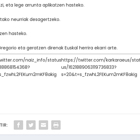
i, eta lege arrunta aplikatzen hasteko.
tako neurriak desagertzeko.
tzen hasteko.
Gregorio eta geratzen direnak Euskal herrira ekarri arte.
twitter.com/naiz_info/status
https://twitter.com/karkaraeus/sta
138868154368?
us/1621889063119736833?
s_fzwhL2FEKum2mKF8akig
s=20&t=s_fzwhL2FEKum2mKF8akig
IR: