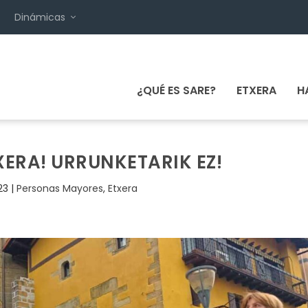
Dinámicas
¿QUÉ ES SARE?
ETXERA
H
ERA! URRUNKETARIK EZ!
23
|
Personas Mayores
,
Etxera