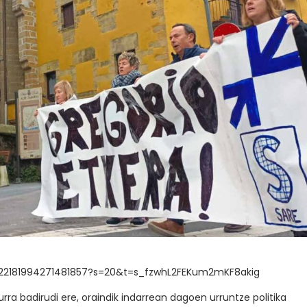
/1622181994271481857?s=20&t=s_fzwhL2FEKum2mKF8akig
urra badirudi ere, oraindik indarrean dagoen urruntze politika