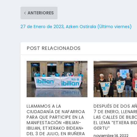
ANTERIORES
27 de Enero de 2023, Azken Ostirala (Último viernes)
POST RELACIONADOS
LLAMAMOS A LA
DESPUÉS DE DOS AÑ
CIUDADANÍA DE NAFARROA
7 DE ENERO, LLENA
PARA QUE PARTICIPE EN LA
LAS CALLES DE BILB
MANIFESTACIÓN «IBILIAN-
EL LEMA “ETXERA BI
IBILIAN, ETXERAKO BIDEAN»
GERTU”
DEL 3 DE JULIO, EN IRUÑERA
noviembre 14, 2022