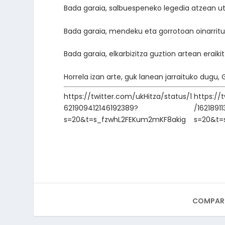
Bada garaia, salbuespeneko legedia atzean utz
Bada garaia, mendeku eta gorrotoan oinarritu
Bada garaia, elkarbizitza guztion artean eraiki
Horrela izan arte, guk lanean jarraituko dugu, 
https://twitter.com/ukHitza/status/1
https://
621909412146192389?
/1621891
s=20&t=s_fzwhL2FEKum2mKF8akig
s=20&t=
COMPART