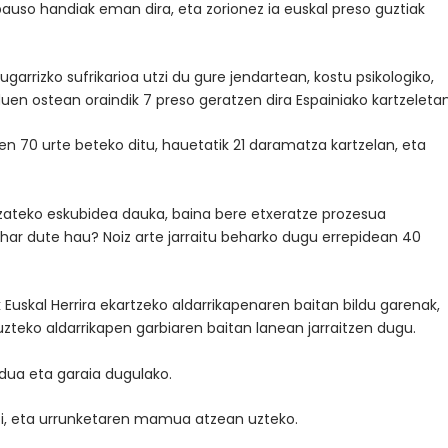
auso handiak eman dira, eta zorionez ia euskal preso guztiak
zugarrizko sufrikarioa utzi du gure jendartean, kostu psikologiko,
en ostean oraindik 7 preso geratzen dira Espainiako kartzeletan
en 70 urte beteko ditu, hauetatik 21 daramatza kartzelan, eta
izateko eskubidea dauka, baina bere etxeratze prozesua
ehar dute hau? Noiz arte jarraitu beharko dugu errepidean 40
 Euskal Herrira ekartzeko aldarrikapenaren baitan bildu garenak,
uzteko aldarrikapen garbiaren baitan lanean jarraitzen dugu.
dua eta garaia dugulako.
tzi, eta urrunketaren mamua atzean uzteko.