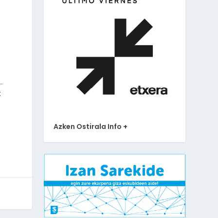
t
Azken Ostirala Info +