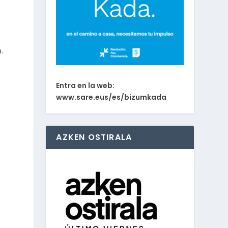
.
Entra en la web:
www.sare.eus/es/bizumkada
AZKEN OSTIRALA