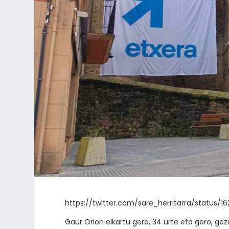
https://twitter.com/sare_herritarra/status
Gaur Orion elkartu gera, 34 urte eta gero, gez