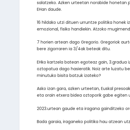
salatzeko. Azken urteetan norabide honetan p
EHan daude.
16 hildako utzi dituen urruntze politika honek i
emozional, fisiko handiekin. Atzoko mugimendu
7 horien artean dago Gregorio. Gregoriok aurt
bere zigorraren ia 3/4ak beteak ditu.
EHko kartzela batean egoteaz gain, 3.gradua 
oztopatua dago hasieratik. Noiz arte luzatu b
minutuko bisita batzuk izateko?
Asko izan gara, azken urteetan, Euskal presoak
eta orain etxera bidea oztoporik gabe egiten 
2023.urtean gaude eta iragana gainditzeko or
Bada garaia, iraganeko politika hau atzean u