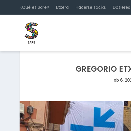
¿Qué es Sare?
Etxera
Hacerse socixs
Dosieres
GREGORIO ETX
Feb 6, 20