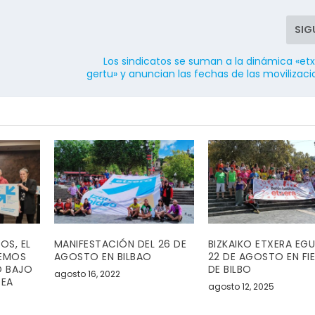
SIG
Los sindicatos se suman a la dinámica «et
gertu» y anuncian las fechas de las movilizac
OS, EL
MANIFESTACIÓN DEL 26 DE
BIZKAIKO ETXERA EGU
REMOS
AGOSTO EN BILBAO
22 DE AGOSTO EN FI
O BAJO
DE BILBO
agosto 16, 2022
DEA
agosto 12, 2025