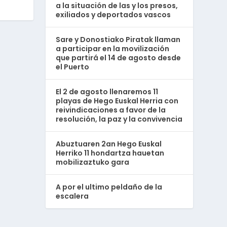
a la situación de las y los presos,
exiliados y deportados vascos
Sare y Donostiako Piratak llaman
a participar en la movilización
que partirá el 14 de agosto desde
el Puerto
El 2 de agosto llenaremos 11
playas de Hego Euskal Herria con
reivindicaciones a favor de la
resolución, la paz y la convivencia
Abuztuaren 2an Hego Euskal
Herriko 11 hondartza hauetan
mobilizaztuko gara
A por el ultimo peldaño de la
escalera