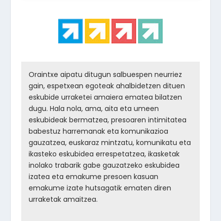
Oraintxe aipatu ditugun salbuespen neurriez
gain, espetxean egoteak ahalbidetzen dituen
eskubide urraketei amaiera ematea bilatzen
dugu. Hala nola, ama, aita eta umeen
eskubideak bermatzea, presoaren intimitatea
babestuz harremanak eta komunikazioa
gauzatzea, euskaraz mintzatu, komunikatu eta
ikasteko eskubidea errespetatzea, ikasketak
inolako trabarik gabe gauzatzeko eskubidea
izatea eta emakume presoen kasuan
emakume izate hutsagatik ematen diren
urraketak amaitzea.