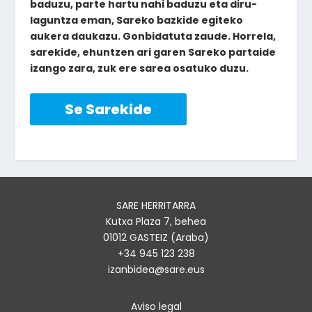
baduzu, parte hartu nahi baduzu eta diru-
laguntza eman, Sareko bazkide egiteko
aukera daukazu. Gonbidatuta zaude. Horrela,
sarekide, ehuntzen ari garen Sareko partaide
izango zara, zuk ere sarea osatuko duzu.
Se Sarekide
SARE HERRITARRA
Kutxa Plaza 7, behea
01012 GASTEIZ (Araba)
+34 945 123 238
izanbidea@sare.eus
Aviso legal