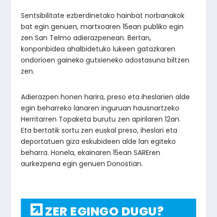
Sentsibilitate ezberdinetako hainbat norbanakok
bat egin genuen, martxoaren 15ean publiko egin
zen San Telmo adierazpenean. Bertan,
konponbidea ahalbidetuko lukeen gatazkaren
ondorioen gaineko gutxieneko adostasuna biltzen
zen.
Adierazpen honen harira, preso eta iheslarien alde
egin beharreko lanaren inguruan hausnartzeko
Herritarren Topaketa burutu zen apirilaren 12an.
Eta bertatik sortu zen euskal preso, iheslari eta
deportatuen giza eskubideen alde lan egiteko
beharra. Honela, ekainaren 15ean SAREren
aurkezpena egin genuen Donostian.
ZER EGINGO DUGU?