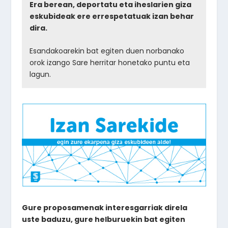
Era berean, deportatu eta iheslarien giza
eskubideak ere errespetatuak izan behar
dira.
Esandakoarekin bat egiten duen norbanako
orok izango Sare herritar honetako puntu eta
lagun.
Gure proposamenak interesgarriak direla
uste baduzu, gure helburuekin bat egiten