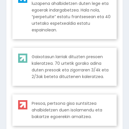
luzapena ahalbidetzen duten lege eta
egoerak indargabetzea. Hala nola,
“perpetuite” estatu frantsesean eta 40
urtetako espetxealdia estatu
espainolean.
Gaixotasun larriak dituzten presoen
kaleratzea. 70 urtetik gorako adina
duten presoak eta zigorraren 3/4k eta
2/3ak beteta dituztenen kaleratzea.
Presoa, pertsona gisa suntsitzea
ahalbidetzen duen isolamendu eta
bakartze egoerekin amaitzea.