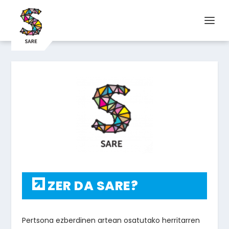
ZER DA SARE?
Pertsona ezberdinen artean osatutako herritarren