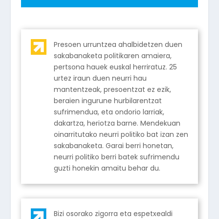
Presoen urruntzea ahalbidetzen duen
sakabanaketa politikaren amaiera,
pertsona hauek euskal herriratuz. 25
urtez iraun duen neurri hau
mantentzeak, presoentzat ez ezik,
beraien ingurune hurbilarentzat
sufrimendua, eta ondorio larriak,
dakartza, heriotza barne. Mendekuan
oinarritutako neurri politiko bat izan zen
sakabanaketa. Garai berri honetan,
neurri politiko berri batek sufrimendu
guzti honekin amaitu behar du.
Bizi osorako zigorra eta espetxealdi