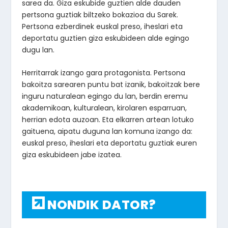
sarea da. Giza eskubide guztien alde dauden
pertsona guztiak biltzeko bokazioa du Sarek.
Pertsona ezberdinek euskal preso, iheslari eta
deportatu guztien giza eskubideen alde egingo
dugu lan.
Herritarrak izango gara protagonista. Pertsona
bakoitza sarearen puntu bat izanik, bakoitzak bere
inguru naturalean egingo du lan, berdin eremu
akademikoan, kulturalean, kirolaren esparruan,
herrian edota auzoan. Eta elkarren artean lotuko
gaituena, aipatu duguna lan komuna izango da:
euskal preso, iheslari eta deportatu guztiak euren
giza eskubideen jabe izatea.
NONDIK DATOR?