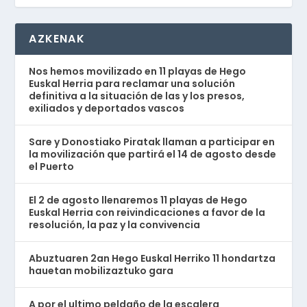
AZKENAK
Nos hemos movilizado en 11 playas de Hego
Euskal Herria para reclamar una solución
definitiva a la situación de las y los presos,
exiliados y deportados vascos
Sare y Donostiako Piratak llaman a participar en
la movilización que partirá el 14 de agosto desde
el Puerto
El 2 de agosto llenaremos 11 playas de Hego
Euskal Herria con reivindicaciones a favor de la
resolución, la paz y la convivencia
Abuztuaren 2an Hego Euskal Herriko 11 hondartza
hauetan mobilizaztuko gara
A por el ultimo peldaño de la escalera