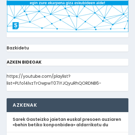
Bazkidetu
AZKEN BIDEOAK
https://youtube.com/playlist?
list=PLfo14lvzTrOwpwT07iYJQyuRhQORDNB6-
AZKENAK
Sarek Gasteizko jaietan euskal presoen auziaren
«behin betiko konponbidea» aldarrikatu du