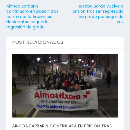
Ainhoa Barbarin
Joseba Borde vuelve a
continuará en prisión tras
prisión tras ser regresado
confirmar la Audiencia
de grado por segunda
Nacional su segunda
vez
regresión de grado
POST RELACIONADOS
AINHOA BARBARIN CONTINUARÁ EN PRISIÓN TRAS