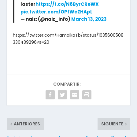
laster
https://t.co/N6ByrCReWX
pic.twitter.com/OPfWcZHApL
— naiz: (@naiz_info)
March 13, 2023
https://twitter.com/HamaikaTb/status/1635600508
336439296?s=20
COMPARTIR:
ANTERIORES
SIGUIENTE