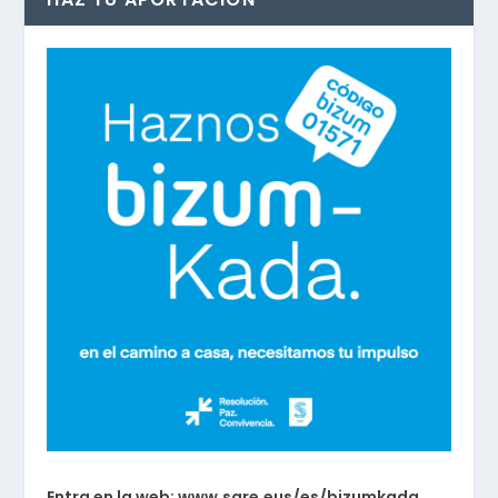
Entra en la web: www.sare.eus/es/bizumkada