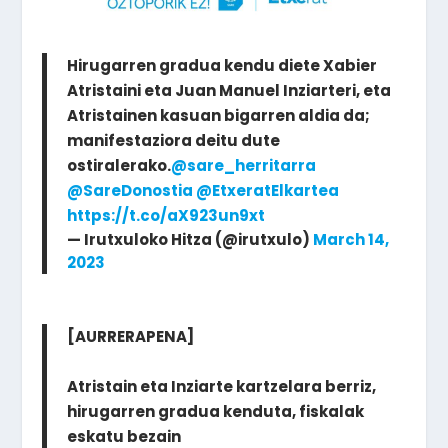
Hirugarren gradua kendu diete Xabier
Atristaini eta Juan Manuel Inziarteri, eta
Atristainen kasuan bigarren aldia da;
manifestaziora deitu dute
ostiralerako.
@sare_herritarra
@SareDonostia
@EtxeratElkartea
https://t.co/aX923un9xt
— Irutxuloko Hitza (@irutxulo)
March 14,
2023
[AURRERAPENA]
Atristain eta Inziarte kartzelara berriz,
hirugarren gradua kenduta, fiskalak
eskatu bezain