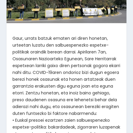
Gaur, urrats batzuk ematen ari diren honetan,
urteetan luzatu den salbuespenezko espetxe-
politikak oraindik berean darrai. Apirilaren 7an,
Osasunaren Nazioarteko Egunean, Sare Herritarrak
espetxean larriki gaixo diren pertsonak gogora ekarri
nahi ditu. COVID-19aren ondorioz bizi dugun egoera
berezi honek osasunak eta honen artatzeak duen
garrantzia erakusten digu eguna joan eta eguna
etorri. Zentzu honetan, eta inoiz baino gehiago,
preso daudenen osasuna ere lehenetsi behar dela
adierazi nahi dugu, eta osasunean bereziki eragiten
duten funtsezko bi faktore nabarmendu:
• Euskal presoei ezartzen zaien salbuespenezko
espetxe-politika: bakardadeak, zigorraren luzapenak