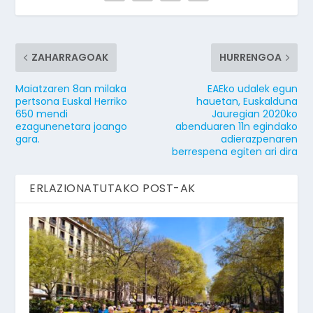
ZAHARRAGOAK
HURRENGOA
Maiatzaren 8an milaka
EAEko udalek egun
pertsona Euskal Herriko
hauetan, Euskalduna
650 mendi
Jauregian 2020ko
ezagunenetara joango
abenduaren 11n egindako
gara.
adierazpenaren
berrespena egiten ari dira
ERLAZIONATUTAKO POST-AK