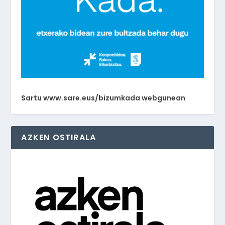
Sartu www.sare.eus/bizumkada webgunean
AZKEN OSTIRALA