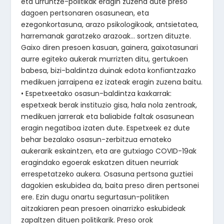
eta urruntze-politikak eragin zuzena dute preso
dagoen pertsonaren osasunean, eta
ezegonkortasuna, arazo psikologikoak, antsietatea,
harremanak garatzeko arazoak… sortzen dituzte.
Gaixo diren presoen kasuan, gainera, gaixotasunari
aurre egiteko aukerak murrizten ditu, gertukoen
babesa, bizi-baldintza duinak edota konfiantzazko
medikuen jarraipena ez izateak eragin zuzena baitu.
• Espetxeetako osasun-baldintza kaxkarrak:
espetxeak berak instituzio gisa, hala nola zentroak,
medikuen jarrerak eta baliabide faltak osasunean
eragin negatiboa izaten dute. Espetxeek ez dute
behar bezalako osasun-zerbitzua emateko
aukerarik eskaintzen, eta are gutxiago COVID-19ak
eragindako egoerak eskatzen dituen neurriak
errespetatzeko aukera. Osasuna pertsona guztiei
dagokien eskubidea da, baita preso diren pertsonei
ere. Ezin dugu onartu segurtasun-politiken
aitzakiaren pean presoen oinarrizko eskubideak
zapaltzen dituen politikarik. Preso orok