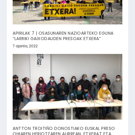
APIRILAK 7 | OSASUNAREN NAZIOARTEKO EGUNA
“LARRIKI GAIXODAUDEN PRESOAK ETXERA”
7 apirila, 2022
ANTTON TROITIÑO DONOSTIAKO EUSKAL PRESO
OHIAREN HERIOTZAREN AURREAN, ETXERAT ETA