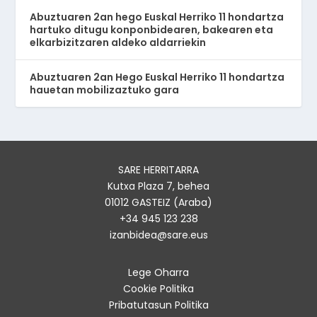
Abuztuaren 2an hego Euskal Herriko 11 hondartza
hartuko ditugu konponbidearen, bakearen eta
elkarbizitzaren aldeko aldarriekin
Abuztuaren 2an Hego Euskal Herriko 11 hondartza
hauetan mobilizaztuko gara
SARE HERRITARRA
Kutxa Plaza 7, behea
01012 GASTEIZ (Araba)
+34 945 123 238
izanbidea@sare.eus
Lege Oharra
Cookie Politika
Pribatutasun Politika