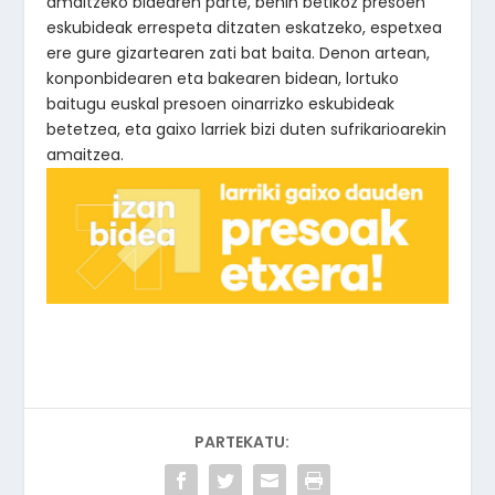
amaitzeko bidearen parte, behin betikoz presoen
eskubideak errespeta ditzaten eskatzeko, espetxea
ere gure gizartearen zati bat baita. Denon artean,
konponbidearen eta bakearen bidean, lortuko
baitugu euskal presoen oinarrizko eskubideak
betetzea, eta gaixo larriek bizi duten sufrikarioarekin
amaitzea.
PARTEKATU: