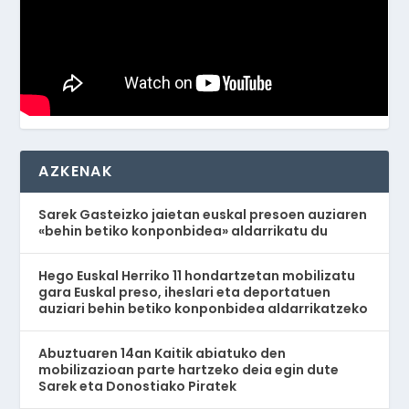
AZKENAK
Sarek Gasteizko jaietan euskal presoen auziaren
«behin betiko konponbidea» aldarrikatu du
Hego Euskal Herriko 11 hondartzetan mobilizatu
gara Euskal preso, iheslari eta deportatuen
auziari behin betiko konponbidea aldarrikatzeko
Abuztuaren 14an Kaitik abiatuko den
mobilizazioan parte hartzeko deia egin dute
Sarek eta Donostiako Piratek