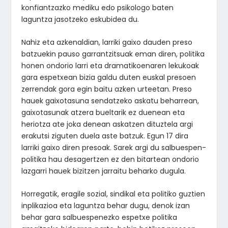
konfiantzazko mediku edo psikologo baten
laguntza jasotzeko eskubidea du.
Nahiz eta azkenaldian, larriki gaixo dauden preso
batzuekin pauso garrantzitsuak eman diren, politika
honen ondorio larri eta dramatikoenaren lekukoak
gara espetxean bizia galdu duten euskal presoen
zerrendak gora egin baitu azken urteetan. Preso
hauek gaixotasuna sendatzeko askatu beharrean,
gaixotasunak atzera bueltarik ez duenean eta
heriotza ate joka denean askatzen dituztela argi
erakutsi ziguten duela aste batzuk. Egun 17 dira
larriki gaixo diren presoak. Sarek argi du salbuespen-
politika hau desagertzen ez den bitartean ondorio
lazgarri hauek bizitzen jarraitu beharko dugula.
Horregatik, eragile sozial, sindikal eta politiko guztien
inplikazioa eta laguntza behar dugu, denok izan
behar gara salbuespenezko espetxe politika