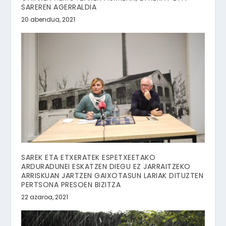
SAREREN AGERRALDIA
20 abendua, 2021
SAREK ETA ETXERATEK ESPETXEETAKO
ARDURADUNEI ESKATZEN DIEGU EZ JARRAITZEKO
ARRISKUAN JARTZEN GAIXOTASUN LARIAK DITUZTEN
PERTSONA PRESOEN BIZITZA
22 azaroa, 2021